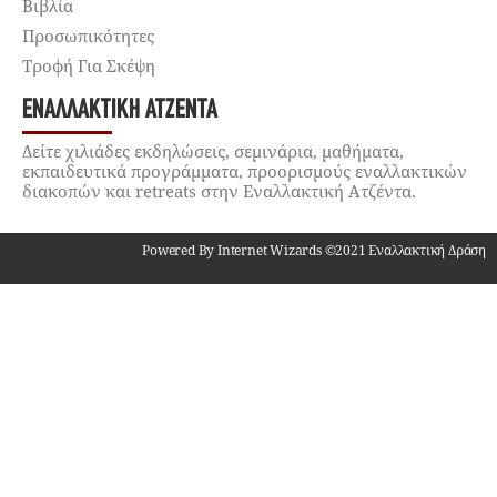
Βιβλία
Προσωπικότητες
Τροφή Για Σκέψη
ΕΝΑΛΛΑΚΤΙΚΉ ΑΤΖΈΝΤΑ
Δείτε χιλιάδες εκδηλώσεις, σεμινάρια, μαθήματα,
εκπαιδευτικά προγράμματα, προορισμούς εναλλακτικών
διακοπών και retreats στην Εναλλακτική Ατζέντα.
Powered By Internet Wizards ©2021 Εναλλακτική Δράση