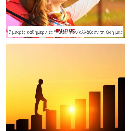
ΠΡΑΚΤΙΚΕΣ
7 μικρές καθημερινές “νίκες” που αλλάζουν τη ζωή μας