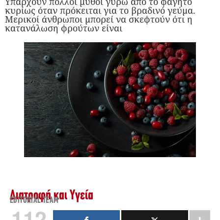
Υπάρχουν πολλοί μύθοι γύρω από το φαγητό
κυρίως όταν πρόκειται για το βραδινό γεύμα.
Μερικοί άνθρωποι μπορεί να σκεφτούν ότι η
κατανάλωση φρούτων είναι
Διατροφή και Υγεία
EDITORIAL TEAM
112