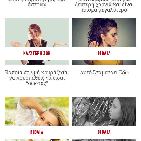
άστρων
δεύτερη χρονιά και είναι
ακόμα μεγαλύτερο
ΚΑΛΎΤΕΡΗ ΖΩΉ
ΒΙΒΛΊΑ
Κάποια στιγμή κουράζεσαι
Αυτό Σταματάει Εδώ
να προσπαθείς να είσαι
“σωστός”
ΒΙΒΛΊΑ
ΒΙΒΛΊΑ