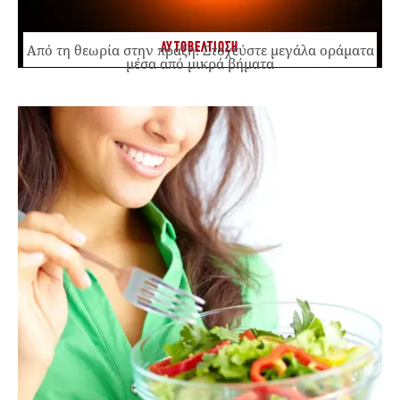
ΑΥΤΟΒΕΛΤΙΩΣΗ
Από τη θεωρία στην πράξη: Στοχεύστε μεγάλα οράματα
μέσα από μικρά βήματα