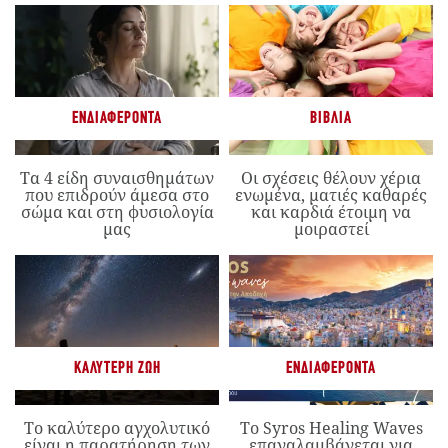
ΕΝΔΙΑΦΈΡΟΝΤΑ
ΒΙΒΛΊΑ
Τα 4 είδη συναισθημάτων
Οι σχέσεις θέλουν χέρια
που επιδρούν άμεσα στο
ενωμένα, ματιές καθαρές
σώμα και στη φυσιολογία
και καρδιά έτοιμη να
μας
μοιραστεί
ΚΑΛΎΤΕΡΗ ΖΩΉ
ΕΝΔΙΑΦΈΡΟΝΤΑ
Το καλύτερο αγχολυτικό
Το Syros Healing Waves
είναι η παρατήρηση των
επαναλαμβάνεται για