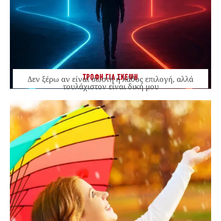
ΤΡΟΦΗ ΓΙΑ ΣΚΕΨΗ
Δεν ξέρω αν είναι σωστή ή λάθος επιλογή, αλλά
τουλάχιστον είναι δική μου