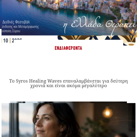
ΕΝΔΙΑΦΈΡΟΝΤΑ
Το Syros Healing Waves επαναλαμβάνεται για δεύτερη
χρονιά και είναι ακόμα μεγαλύτερο