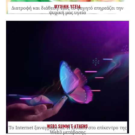
ΨΥΧΙΚΗ ΥΓΕΙΑ
Διατροφή και διάθεση: Πώς το φαγητό επηρεάζει την
ψυχική μας υγεία
WEB3 SUMMIT ATHENS
Το Internet ξαναγράφεται. Η Ελλάδα στο επίκεντρο της
Web3 μετάβασης