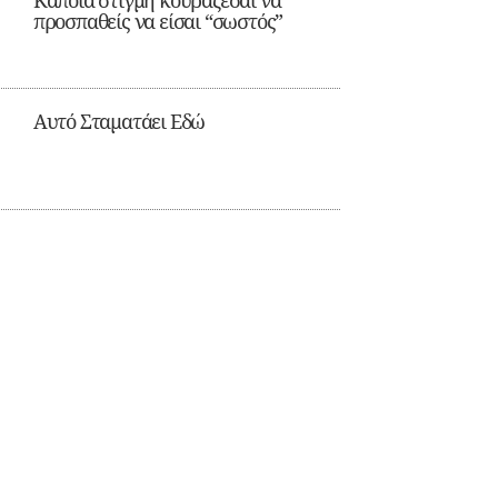
Κάποια στιγμή κουράζεσαι να
προσπαθείς να είσαι “σωστός”
Αυτό Σταματάει Εδώ