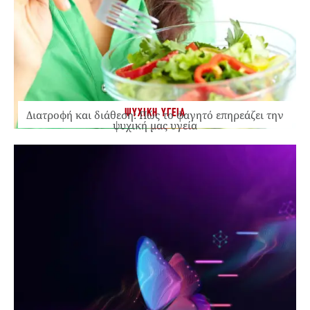
ΨΥΧΙΚΗ ΥΓΕΙΑ
Διατροφή και διάθεση: Πώς το φαγητό επηρεάζει την
ψυχική μας υγεία