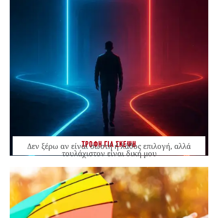
ΤΡΟΦΗ ΓΙΑ ΣΚΕΨΗ
Δεν ξέρω αν είναι σωστή ή λάθος επιλογή, αλλά
τουλάχιστον είναι δική μου