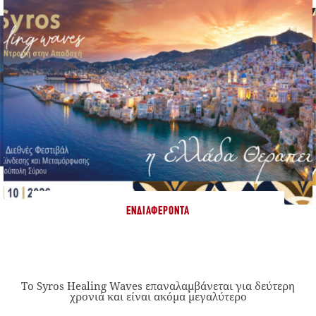
ΕΝΔΙΑΦΈΡΟΝΤΑ
Το Syros Healing Waves επαναλαμβάνεται για δεύτερη
χρονιά και είναι ακόμα μεγαλύτερο