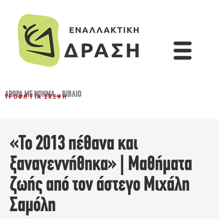
ΆΡΘΡΑ ΜΕ ΝΌΗΜΑ...
,
ΒΙΒΛΊΟ
ΤΡΟΦΉ ΓΙΑ ΣΚΈΨΗ
«Το 2013 πέθανα και
ξαναγεννήθηκα» | Μαθήματα
ζωής από τον άστεγο Μιχάλη
Σαμόλη