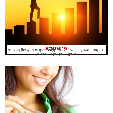
ΑΥΤΟΒΕΛΤΙΩΣΗ
Από τη θεωρία στην πράξη: Στοχεύστε μεγάλα οράματα
μέσα από μικρά βήματα