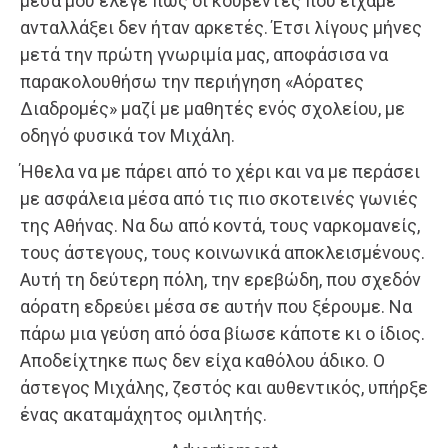
μέσα μου έλεγε πως οι κουβέντες που είχαμε
ανταλλάξει δεν ήταν αρκετές. Έτσι λίγους μήνες
μετά την πρώτη γνωριμία μας, αποφάσισα να
παρακολουθήσω την περιήγηση «Αόρατες
Διαδρομές» μαζί με μαθητές ενός σχολείου, με
οδηγό φυσικά τον Μιχάλη.
Ήθελα να με πάρει από το χέρι και να με περάσει
με ασφάλεια μέσα από τις πιο σκοτεινές γωνιές
της Αθήνας. Να δω από κοντά, τους ναρκομανείς,
τους άστεγους, τους κοινωνικά αποκλεισμένους.
Αυτή τη δεύτερη πόλη, την ερεβώδη, που σχεδόν
αόρατη εδρεύει μέσα σε αυτήν που ξέρουμε. Να
πάρω μια γεύση από όσα βίωσε κάποτε κι ο ίδιος.
Αποδείχτηκε πως δεν είχα καθόλου άδικο. Ο
άστεγος Μιχάλης, ζεστός και αυθεντικός, υπήρξε
ένας ακαταμάχητος ομιλητής.