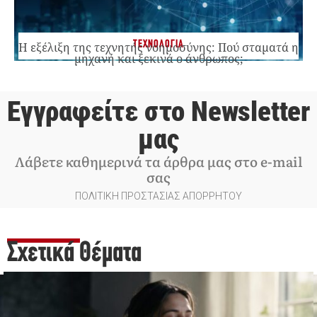
ΤΕΧΝΟΛΟΓΙΑ
Η εξέλιξη της τεχνητής νοημοσύνης: Πού σταματά η
μηχανή και ξεκινά ο άνθρωπος;
Εγγραφείτε στο Newsletter
μας
Λάβετε καθημερινά τα άρθρα μας στο e-mail
σας
ΠΟΛΙΤΙΚΗ ΠΡΟΣΤΑΣΙΑΣ ΑΠΟΡΡΗΤΟΥ
Σχετικά Θέματα