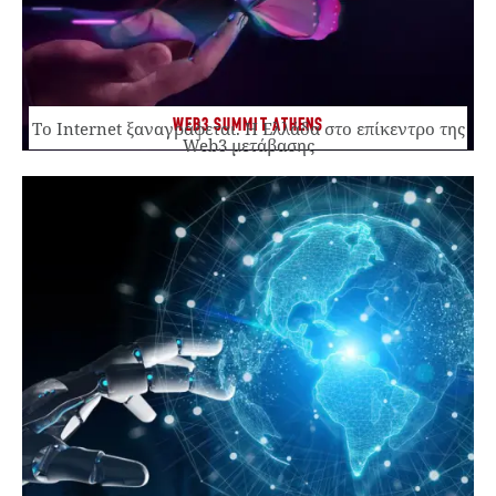
WEB3 SUMMIT ATHENS
Το Internet ξαναγράφεται. Η Ελλάδα στο επίκεντρο της
Web3 μετάβασης