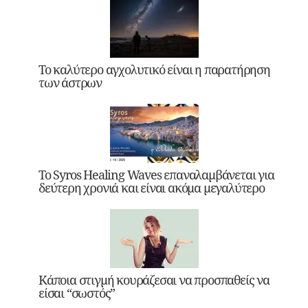
Το καλύτερο αγχολυτικό είναι η παρατήρηση
των άστρων
Το Syros Healing Waves επαναλαμβάνεται για
δεύτερη χρονιά και είναι ακόμα μεγαλύτερο
Κάποια στιγμή κουράζεσαι να προσπαθείς να
είσαι “σωστός”