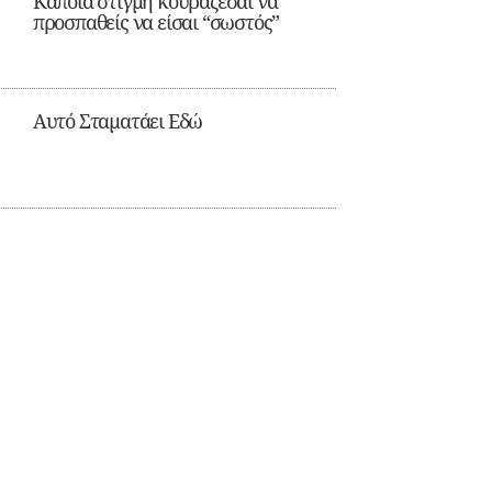
Κάποια στιγμή κουράζεσαι να
προσπαθείς να είσαι “σωστός”
Αυτό Σταματάει Εδώ