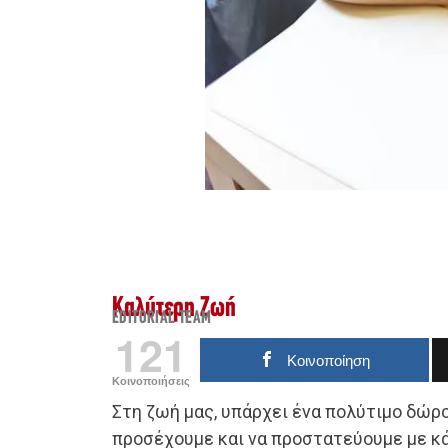
Καλύτερη Ζωή
EDITORIAL TEAM
121
Κοινοποίηση
Κοινοποιήσεις
Στη ζωή μας, υπάρχει ένα πολύτιμο δώρο
προσέχουμε και να προστατεύουμε με κ