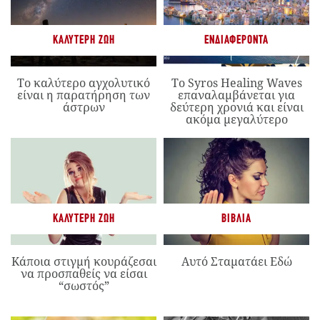
ΚΑΛΎΤΕΡΗ ΖΩΉ
ΕΝΔΙΑΦΈΡΟΝΤΑ
Το καλύτερο αγχολυτικό
Το Syros Healing Waves
είναι η παρατήρηση των
επαναλαμβάνεται για
άστρων
δεύτερη χρονιά και είναι
ακόμα μεγαλύτερο
ΚΑΛΎΤΕΡΗ ΖΩΉ
ΒΙΒΛΊΑ
Κάποια στιγμή κουράζεσαι
Αυτό Σταματάει Εδώ
να προσπαθείς να είσαι
“σωστός”