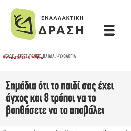
ΆΓΧΟΣ - ΣΤΡΕΣ
,
ΓΟΝΕΊΣ
,
ΠΑΙΔΙΆ
,
ΨΥΧΟΛΟΓΊΑ
ΨΥΧΟΛΟΓΊΑ & ΥΓΕΊΑ
Σημάδια ότι το παιδί σας έχει
άγχος και 8 τρόποι να το
βοηθήσετε να το αποβάλει