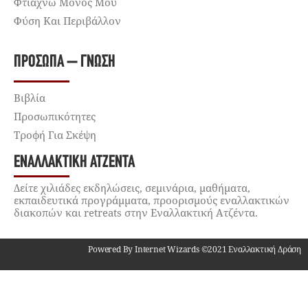
Φτιάχνω Μόνος Μου
Φύση Και Περιβάλλον
ΠΡΌΣΩΠΑ – ΓΝΏΣΗ
Βιβλία
Προσωπικότητες
Τροφή Για Σκέψη
ΕΝΑΛΛΑΚΤΙΚΉ ΑΤΖΈΝΤΑ
Δείτε χιλιάδες εκδηλώσεις, σεμινάρια, μαθήματα,
εκπαιδευτικά προγράμματα, προορισμούς εναλλακτικών
διακοπών και retreats στην Εναλλακτική Ατζέντα.
Powered By Internet Wizards ©2021 Εναλλακτική Δράση