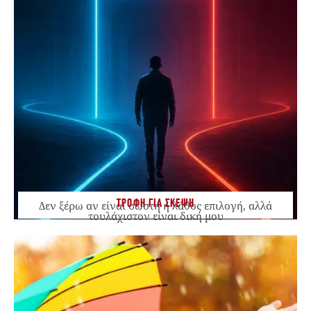
ΤΡΟΦΗ ΓΙΑ ΣΚΕΨΗ
Δεν ξέρω αν είναι σωστή ή λάθος επιλογή, αλλά
τουλάχιστον είναι δική μου