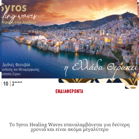
ΕΝΔΙΑΦΈΡΟΝΤΑ
Το Syros Healing Waves επαναλαμβάνεται για δεύτερη
χρονιά και είναι ακόμα μεγαλύτερο