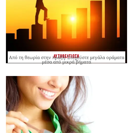
ΑΥΤΟΒΕΛΤΙΩΣΗ
Από τη θεωρία στην πράξη: Στοχεύστε μεγάλα οράματα
μέσα από μικρά βήματα