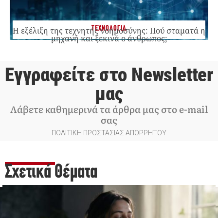
ΤΕΧΝΟΛΟΓΙΑ
Η εξέλιξη της τεχνητής νοημοσύνης: Πού σταματά η
μηχανή και ξεκινά ο άνθρωπος;
Εγγραφείτε στο Newsletter
μας
Λάβετε καθημερινά τα άρθρα μας στο e-mail
σας
ΠΟΛΙΤΙΚΗ ΠΡΟΣΤΑΣΙΑΣ ΑΠΟΡΡΗΤΟΥ
Σχετικά Θέματα