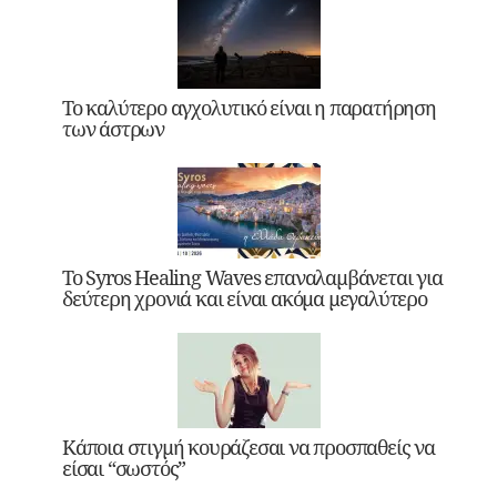
Το καλύτερο αγχολυτικό είναι η παρατήρηση
των άστρων
Το Syros Healing Waves επαναλαμβάνεται για
δεύτερη χρονιά και είναι ακόμα μεγαλύτερο
Κάποια στιγμή κουράζεσαι να προσπαθείς να
είσαι “σωστός”