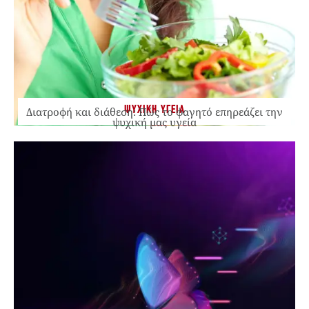
ΨΥΧΙΚΗ ΥΓΕΙΑ
Διατροφή και διάθεση: Πώς το φαγητό επηρεάζει την
ψυχική μας υγεία