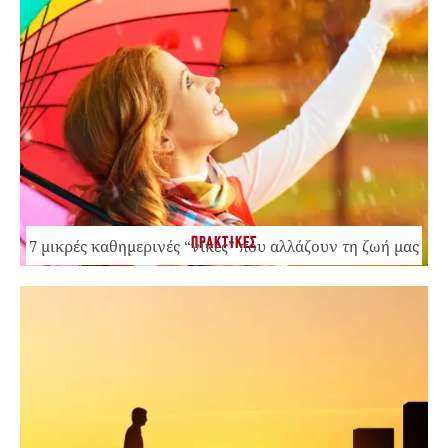
ΠΡΑΚΤΙΚΕΣ
7 μικρές καθημερινές “νίκες” που αλλάζουν τη ζωή μας