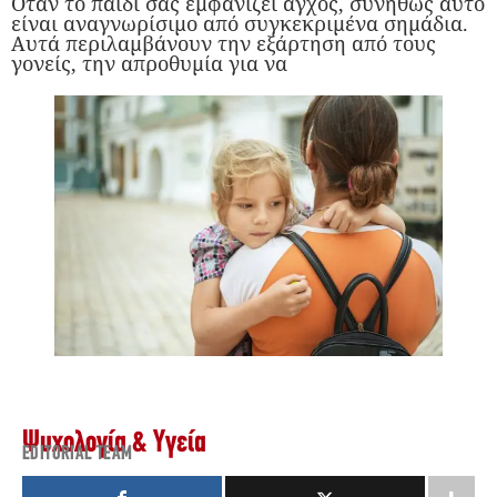
Όταν το παιδί σας εμφανίζει άγχος, συνήθως αυτό
είναι αναγνωρίσιμο από συγκεκριμένα σημάδια.
Αυτά περιλαμβάνουν την εξάρτηση από τους
γονείς, την απροθυμία για να
Ψυχολογία & Υγεία
EDITORIAL TEAM