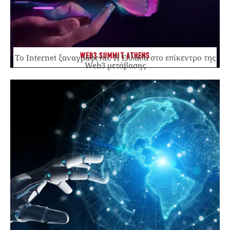
WEB3 SUMMIT ATHENS
Το Internet ξαναγράφεται. Η Ελλάδα στο επίκεντρο της
Web3 μετάβασης