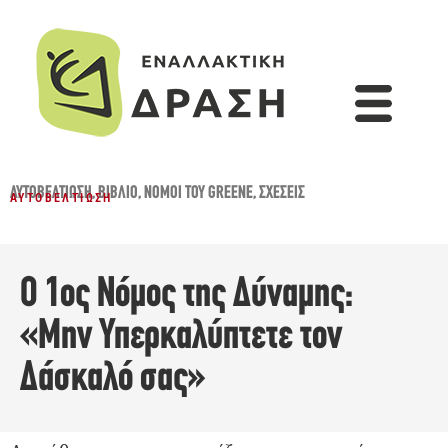
ΑΥΤΟΒΕΛΤΊΩΣΗ
,
ΒΙΒΛΊΟ
,
ΝΌΜΟΙ ΤΟΥ GREENE
,
ΣΧΈΣΕΙΣ
ΑΥΤΟΒΕΛΤΊΩΣΗ
Ο 1ος Νόμος της Δύναμης:
«Μην Υπερκαλύπτετε τον
Δάσκαλό σας»