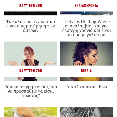
ΚΑΛΎΤΕΡΗ ΖΩΉ
ΕΝΔΙΑΦΈΡΟΝΤΑ
Το καλύτερο αγχολυτικό
Το Syros Healing Waves
είναι η παρατήρηση των
επαναλαμβάνεται για
άστρων
δεύτερη χρονιά και είναι
ακόμα μεγαλύτερο
ΚΑΛΎΤΕΡΗ ΖΩΉ
ΒΙΒΛΊΑ
Κάποια στιγμή κουράζεσαι
Αυτό Σταματάει Εδώ
να προσπαθείς να είσαι
“σωστός”