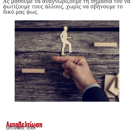
Aς μάθουμε να αναγνωρίζουμε τη σημασία του να
φωτίζουμε τους άλλους, χωρίς να σβήνουμε το
δικό μας φως.
Αυτοβελτίωση
EDITORIAL TEAM