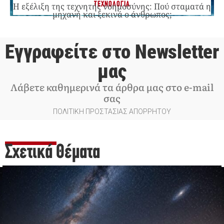
ΤΕΧΝΟΛΟΓΙΑ
Η εξέλιξη της τεχνητής νοημοσύνης: Πού σταματά η
μηχανή και ξεκινά ο άνθρωπος;
Εγγραφείτε στο Newsletter
μας
Λάβετε καθημερινά τα άρθρα μας στο e-mail
σας
ΠΟΛΙΤΙΚΗ ΠΡΟΣΤΑΣΙΑΣ ΑΠΟΡΡΗΤΟΥ
Σχετικά Θέματα