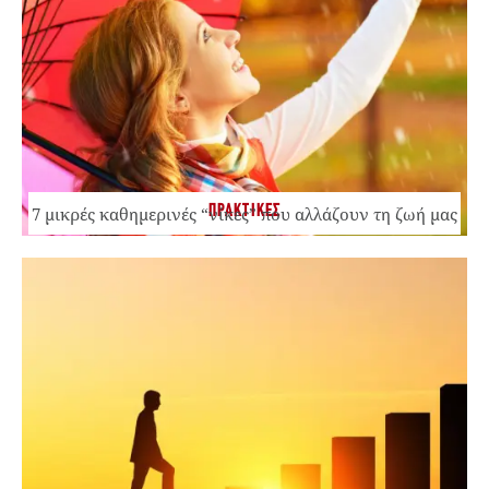
ΠΡΑΚΤΙΚΕΣ
7 μικρές καθημερινές “νίκες” που αλλάζουν τη ζωή μας