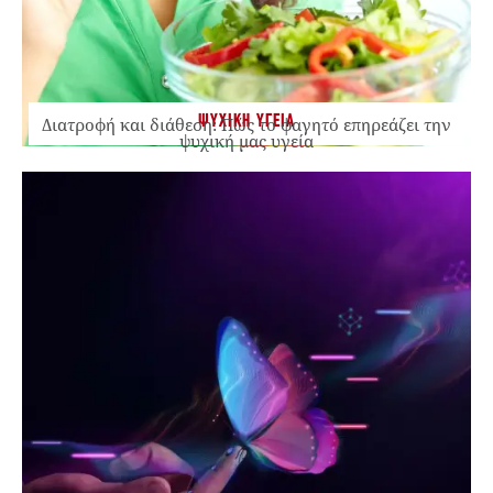
ΨΥΧΙΚΗ ΥΓΕΙΑ
Διατροφή και διάθεση: Πώς το φαγητό επηρεάζει την
ψυχική μας υγεία