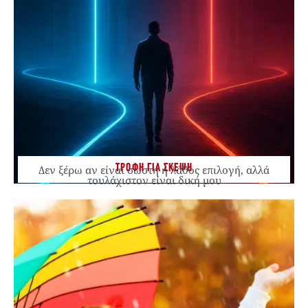
ΤΡΟΦΗ ΓΙΑ ΣΚΕΨΗ
Δεν ξέρω αν είναι σωστή ή λάθος επιλογή, αλλά
τουλάχιστον είναι δική μου