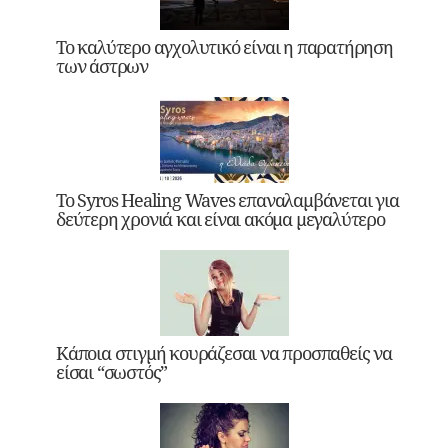
Το καλύτερο αγχολυτικό είναι η παρατήρηση
των άστρων
Το Syros Healing Waves επαναλαμβάνεται για
δεύτερη χρονιά και είναι ακόμα μεγαλύτερο
Κάποια στιγμή κουράζεσαι να προσπαθείς να
είσαι “σωστός”