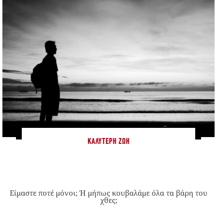
ΚΑΛΎΤΕΡΗ ΖΩΉ
Είμαστε ποτέ μόνοι; Ή μήπως κουβαλάμε όλα τα βάρη του
χθες;