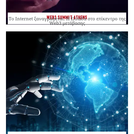
WEB3 SUMMIT ATHENS
Το Internet ξαναγράφεται. Η Ελλάδα στο επίκεντρο της
Web3 μετάβασης