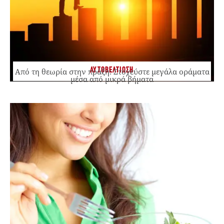
ΑΥΤΟΒΕΛΤΙΩΣΗ
Από τη θεωρία στην πράξη: Στοχεύστε μεγάλα οράματα
μέσα από μικρά βήματα