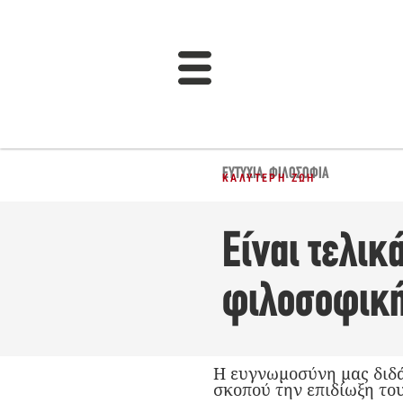
ΕΥΤΥΧΊΑ
,
ΦΙΛΟΣΟΦΊΑ
ΚΑΛΎΤΕΡΗ ΖΩΉ
Είναι τελικ
φιλοσοφική
Η ευγνωμοσύνη μας διδά
σκοπού την επιδίωξη το