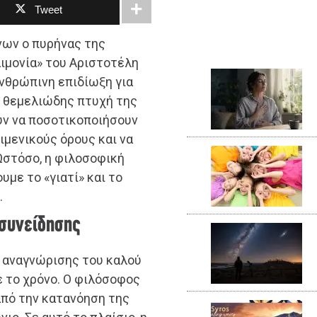
Tweet
νων ο πυρήνας της
ιμονία» του Αριστοτέλη
ανθρώπινη επιδίωξη για
 θεμελιώδης πτυχή της
ούν να ποσοτικοποιήσουν
ιμενικούς όρους και να
Ωστόσο, η φιλοσοφική
υμε το «γιατί» και το
.
 συνείδησης
η αναγνώρισης του καλού
ε το χρόνο. Ο φιλόσοφος
από την κατανόηση της