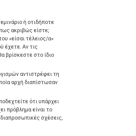
 σεμινάριο ή οτιδήποτε
όπως ακριβώς είστε;
του «είσαι τέλειος/α»
ύ έχετε. Αν τις
θα βρίσκεστε στο ίδιο
γισμών αντιστρέφει τη
οποία αρχή διαπίστωσαν
αποδεχτείτε ότι υπάρχει
ει πρόβλημα είναι το
ς διαπροσωπικές σχέσεις,