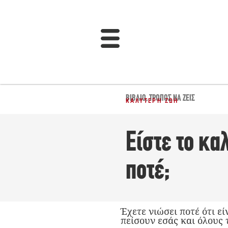
ΒΙΒΛΊΟ
,
ΤΡΌΠΟΣ ΝΑ ΖΕΙΣ
ΚΑΛΎΤΕΡΗ ΖΩΉ
Είστε το κα
ποτέ;
Έχετε νιώσει ποτέ ότι ε
πείσουν εσάς και όλους 