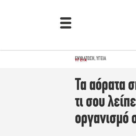
ΕΝΥΔΆΤΩΣΗ
,
ΥΓΕΊΑ
ΥΓΕΊΑ
Τα αόρατα 
τι σου λείπ
οργανισμό 