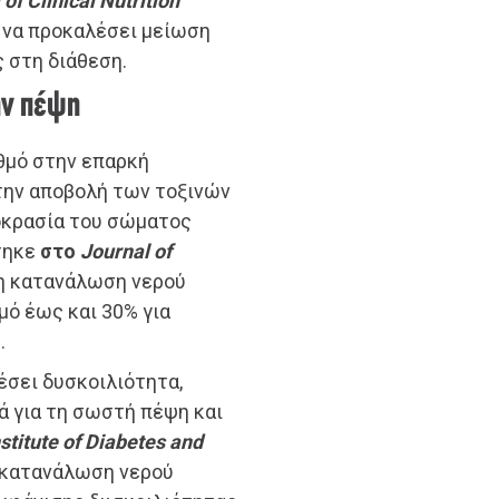
f Clinical Nutrition
ί να προκαλέσει μείωση
 στη διάθεση.
ην πέψη
θμό στην επαρκή
την αποβολή των τοξινών
οκρασία του σώματος
τηκε
στο
Journal of
 η κατανάλωση νερού
μό έως και 30% για
.
έσει δυσκοιλιότητα,
ά για τη σωστή πέψη και
stitute of Diabetes and
 κατανάλωση νερού