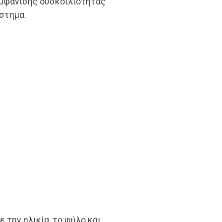
εμφάνισης δυσκοιλιότητας
στημα.
 την ηλικία, το φύλο και