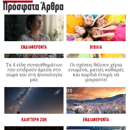
Πρόσφατα Άρθρα
ΕΝΔΙΑΦΈΡΟΝΤΑ
ΒΙΒΛΊΑ
Τα 4 είδη συναισθημάτων
Οι σχέσεις θέλουν χέρια
που επιδρούν άμεσα στο
ενωμένα, ματιές καθαρές
σώμα και στη φυσιολογία
και καρδιά έτοιμη να
μας
μοιραστεί
ΚΑΛΎΤΕΡΗ ΖΩΉ
ΕΝΔΙΑΦΈΡΟΝΤΑ