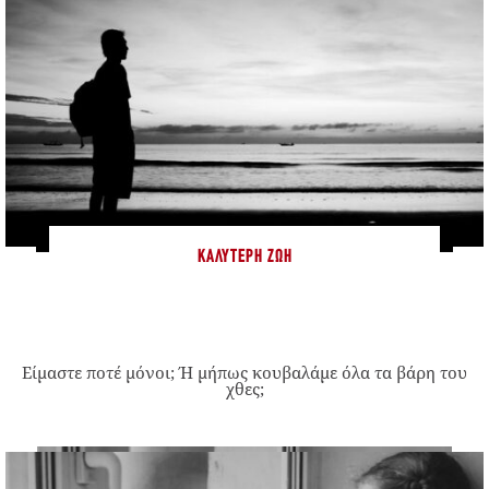
ΚΑΛΎΤΕΡΗ ΖΩΉ
Είμαστε ποτέ μόνοι; Ή μήπως κουβαλάμε όλα τα βάρη του
χθες;