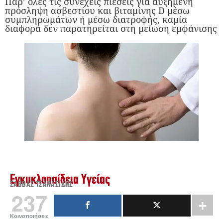
Παρ’ όλες τις συνεχείς πιέσεις για αυξημένη
πρόσληψη ασβεστίου και βιταμίνης D μέσω
συμπληρωμάτων ή μέσω διατροφής, καμία
διαφορά δεν παρατηρείται στη μείωση εμφάνισης
Εγκυκλοπαίδεια Υγείας
ΣΆΒΒΑΣ ΤΣΑΝΑΣΊΔΗΣ
237
Κοινοποιήσεις