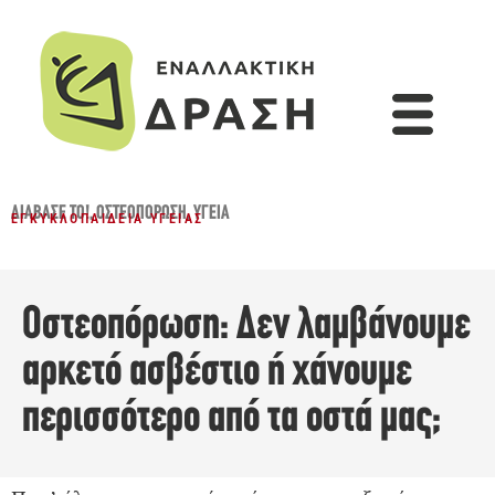
ΔΙΆΒΑΣΈ ΤΟ!
,
ΟΣΤΕΟΠΌΡΩΣΗ
,
ΥΓΕΊΑ
ΕΓΚΥΚΛΟΠΑΊΔΕΙΑ ΥΓΕΊΑΣ
Οστεοπόρωση: Δεν λαμβάνουμε
αρκετό ασβέστιο ή χάνουμε
περισσότερο από τα οστά μας;