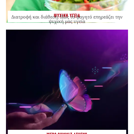
ΨΥΧΙΚΗ ΥΓΕΙΑ
Διατροφή και διάθεση: Πώς το φαγητό επηρεάζει την
ψυχική μας υγεία