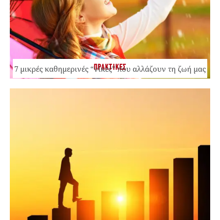
ΠΡΑΚΤΙΚΕΣ
7 μικρές καθημερινές “νίκες” που αλλάζουν τη ζωή μας