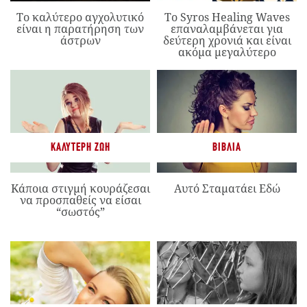
Το καλύτερο αγχολυτικό
Το Syros Healing Waves
είναι η παρατήρηση των
επαναλαμβάνεται για
άστρων
δεύτερη χρονιά και είναι
ακόμα μεγαλύτερο
ΚΑΛΎΤΕΡΗ ΖΩΉ
ΒΙΒΛΊΑ
Κάποια στιγμή κουράζεσαι
Αυτό Σταματάει Εδώ
να προσπαθείς να είσαι
“σωστός”