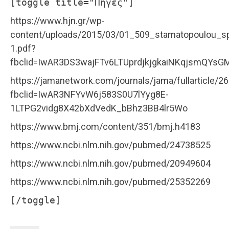
[toggle title="Πηγές"]
https://www.hjn.gr/wp-
content/uploads/2015/03/01_509_stamatopoulou_s
1.pdf?
fbclid=IwAR3DS3wajFTv6LTUprdjkjgkaiNKqjsmQY
https://jamanetwork.com/journals/jama/fullarticle/2
fbclid=IwAR3NFYvW6j583S0U7lYyg8E-
1LTPG2vidg8X42bXdVedK_bBhz3BB4lr5Wo
https://www.bmj.com/content/351/bmj.h4183
https://www.ncbi.nlm.nih.gov/pubmed/24738525
https://www.ncbi.nlm.nih.gov/pubmed/20949604
https://www.ncbi.nlm.nih.gov/pubmed/25352269
[/toggle]