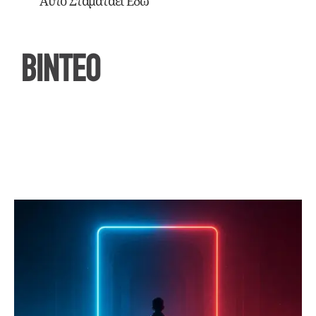
Αυτό Σταματάει Εδώ
ΒΙΝΤΕΟ