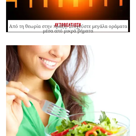
ΑΥΤΟΒΕΛΤΙΩΣΗ
Από τη θεωρία στην πράξη: Στοχεύστε μεγάλα οράματα
μέσα από μικρά βήματα