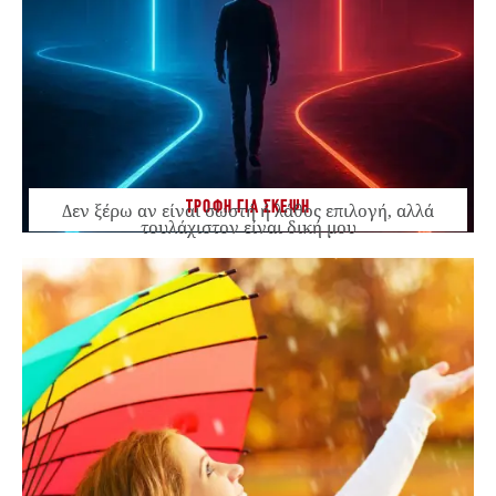
ΤΡΟΦΗ ΓΙΑ ΣΚΕΨΗ
Δεν ξέρω αν είναι σωστή ή λάθος επιλογή, αλλά
τουλάχιστον είναι δική μου