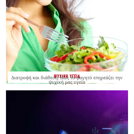
ΨΥΧΙΚΗ ΥΓΕΙΑ
Διατροφή και διάθεση: Πώς το φαγητό επηρεάζει την
ψυχική μας υγεία