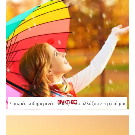
ΠΡΑΚΤΙΚΕΣ
7 μικρές καθημερινές “νίκες” που αλλάζουν τη ζωή μας