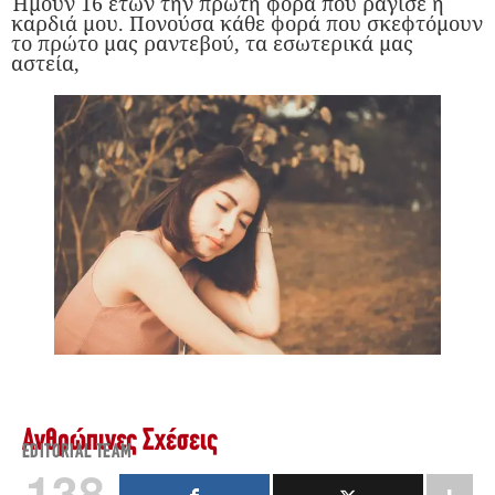
Ήμουν 16 ετών την πρώτη φορά που ράγισε η
καρδιά μου. Πονούσα κάθε φορά που σκεφτόμουν
το πρώτο μας ραντεβού, τα εσωτερικά μας
αστεία,
Ανθρώπινες Σχέσεις
EDITORIAL TEAM
138