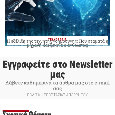
ΤΕΧΝΟΛΟΓΙΑ
Η εξέλιξη της τεχνητής νοημοσύνης: Πού σταματά η
μηχανή και ξεκινά ο άνθρωπος;
Εγγραφείτε στο Newsletter
μας
Λάβετε καθημερινά τα άρθρα μας στο e-mail
σας
ΠΟΛΙΤΙΚΗ ΠΡΟΣΤΑΣΙΑΣ ΑΠΟΡΡΗΤΟΥ