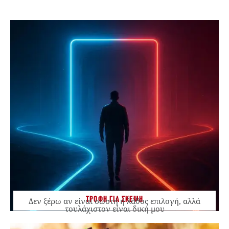
ΤΡΟΦΗ ΓΙΑ ΣΚΕΨΗ
Δεν ξέρω αν είναι σωστή ή λάθος επιλογή, αλλά
τουλάχιστον είναι δική μου