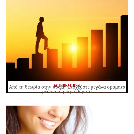
ΑΥΤΟΒΕΛΤΙΩΣΗ
Από τη θεωρία στην πράξη: Στοχεύστε μεγάλα οράματα
μέσα από μικρά βήματα