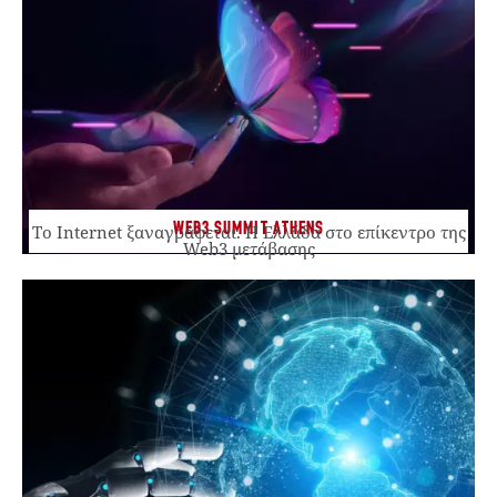
WEB3 SUMMIT ATHENS
Το Internet ξαναγράφεται. Η Ελλάδα στο επίκεντρο της
Web3 μετάβασης