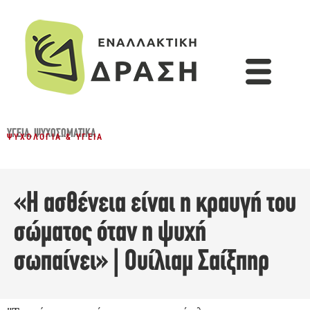
ΥΓΕΊΑ
,
ΨΥΧΟΣΩΜΑΤΙΚΆ
ΨΥΧΟΛΟΓΊΑ & ΥΓΕΊΑ
«Η ασθένεια είναι η κραυγή του
σώματος όταν η ψυχή
σωπαίνει» | Ουίλιαμ Σαίξπηρ