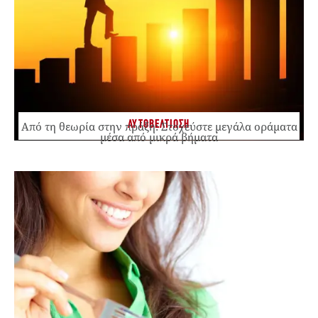
ΑΥΤΟΒΕΛΤΙΩΣΗ
Από τη θεωρία στην πράξη: Στοχεύστε μεγάλα οράματα
μέσα από μικρά βήματα