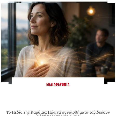
ΕΝΔΙΑΦΈΡΟΝΤΑ
Το Πεδίο της Καρδιάς: Πώς τα συναισθήματα ταξιδεύουν
μέσα μας και γύρω μας