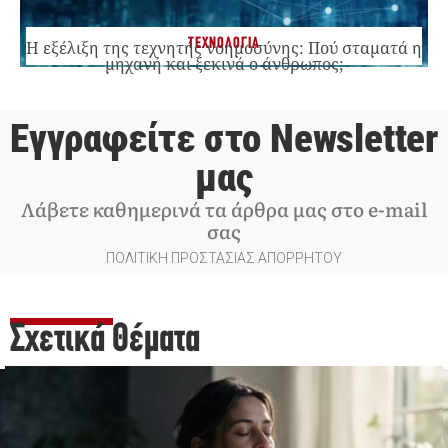
ΤΕΧΝΟΛΟΓΙΑ
Η εξέλιξη της τεχνητής νοημοσύνης: Πού σταματά η
μηχανή και ξεκινά ο άνθρωπος;
Εγγραφείτε στο Newsletter
μας
Λάβετε καθημερινά τα άρθρα μας στο e-mail
σας
ΠΟΛΙΤΙΚΗ ΠΡΟΣΤΑΣΙΑΣ ΑΠΟΡΡΗΤΟΥ
Σχετικά Θέματα