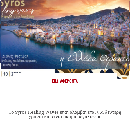
ΕΝΔΙΑΦΈΡΟΝΤΑ
Το Syros Healing Waves επαναλαμβάνεται για δεύτερη
χρονιά και είναι ακόμα μεγαλύτερο