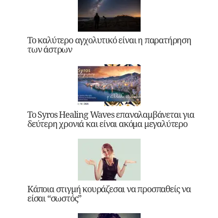
Το καλύτερο αγχολυτικό είναι η παρατήρηση
των άστρων
Το Syros Healing Waves επαναλαμβάνεται για
δεύτερη χρονιά και είναι ακόμα μεγαλύτερο
Κάποια στιγμή κουράζεσαι να προσπαθείς να
είσαι “σωστός”