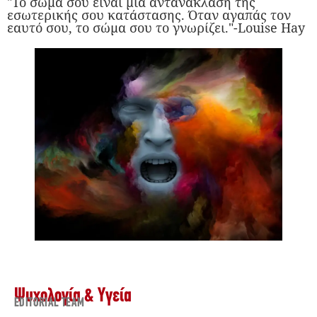
"Το σώμα σου είναι μια αντανάκλαση της
εσωτερικής σου κατάστασης. Όταν αγαπάς τον
εαυτό σου, το σώμα σου το γνωρίζει."-Louise Hay
Ψυχολογία & Υγεία
EDITORIAL TEAM