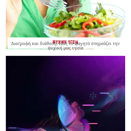
ΨΥΧΙΚΗ ΥΓΕΙΑ
Διατροφή και διάθεση: Πώς το φαγητό επηρεάζει την
ψυχική μας υγεία