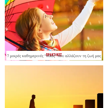
ΠΡΑΚΤΙΚΕΣ
7 μικρές καθημερινές “νίκες” που αλλάζουν τη ζωή μας