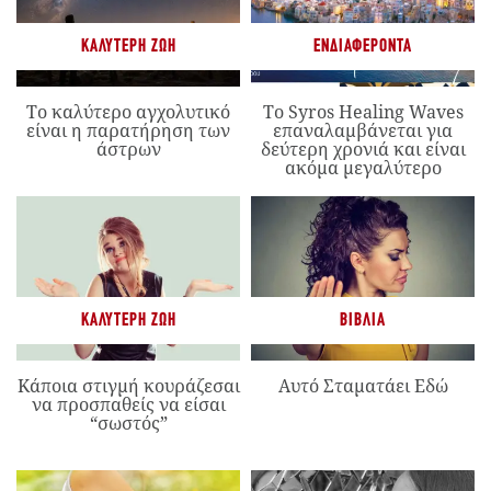
ΚΑΛΎΤΕΡΗ ΖΩΉ
ΕΝΔΙΑΦΈΡΟΝΤΑ
Το καλύτερο αγχολυτικό
Το Syros Healing Waves
είναι η παρατήρηση των
επαναλαμβάνεται για
άστρων
δεύτερη χρονιά και είναι
ακόμα μεγαλύτερο
ΚΑΛΎΤΕΡΗ ΖΩΉ
ΒΙΒΛΊΑ
Κάποια στιγμή κουράζεσαι
Αυτό Σταματάει Εδώ
να προσπαθείς να είσαι
“σωστός”