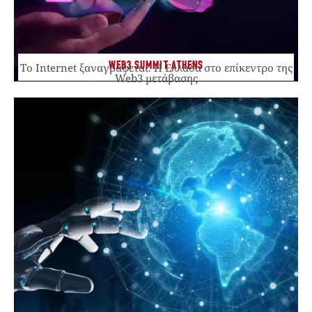
WEB3 SUMMIT ATHENS
Το Internet ξαναγράφεται. Η Ελλάδα στο επίκεντρο της
Web3 μετάβασης