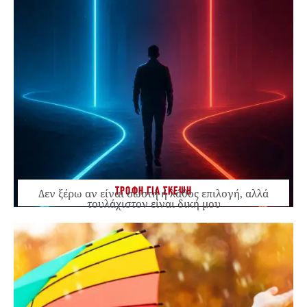
ΤΡΟΦΗ ΓΙΑ ΣΚΕΨΗ
Δεν ξέρω αν είναι σωστή ή λάθος επιλογή, αλλά
τουλάχιστον είναι δική μου