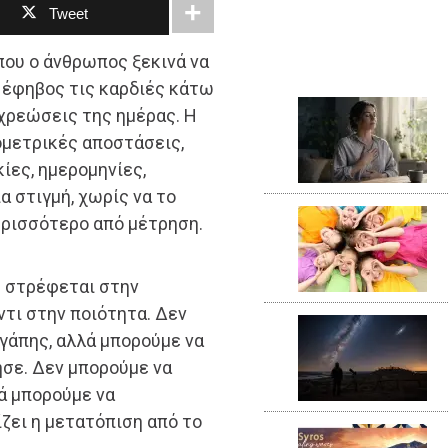
Tweet
που ο άνθρωπος ξεκινά να
ο έφηβος τις καρδιές κάτω
οχρεώσεις της ημέρας. Η
ομετρικές αποστάσεις,
ικίες, ημερομηνίες,
α στιγμή, χωρίς να το
περισσότερο από μέτρηση.
ς στρέφεται στην
τι στην ποιότητα. Δεν
αγάπης, αλλά μπορούμε να
σε. Δεν μπορούμε να
ά μπορούμε να
ζει η μετατόπιση από το