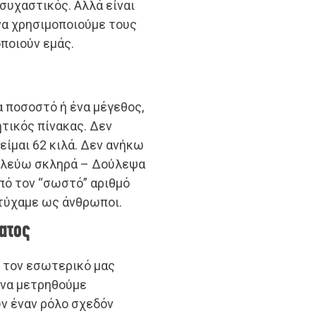
συχαστικός. Αλλά είναι
 να χρησιμοποιούμε τους
οποιούν εμάς.
α ποσοστό ή ένα μέγεθος,
τικός πίνακας. Δεν
είμαι 62 κιλά. Δεν ανήκω
ουλεύω σκληρά – Δούλεψα
πό τον “σωστό” αριθμό
οτύχαμε ως άνθρωποι.
ατος
 τον εσωτερικό μας
η να μετρηθούμε
υν έναν ρόλο σχεδόν