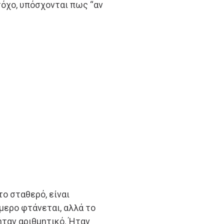
τόχο, υπόσχονται πως “αν
το σταθερό, είναι
ύμερο φτάνεται, αλλά το
 ήταν αριθμητικό. Ήταν