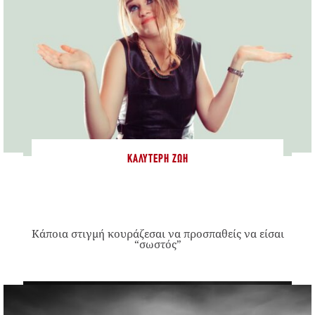
ΚΑΛΎΤΕΡΗ ΖΩΉ
Κάποια στιγμή κουράζεσαι να προσπαθείς να είσαι
“σωστός”