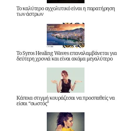
Το καλύτερο αγχολυτικό είναι η παρατήρηση
των άστρων
Το Syros Healing Waves επαναλαμβάνεται για
δεύτερη χρονιά και είναι ακόμα μεγαλύτερο
Κάποια στιγμή κουράζεσαι να προσπαθείς να
είσαι “σωστός”