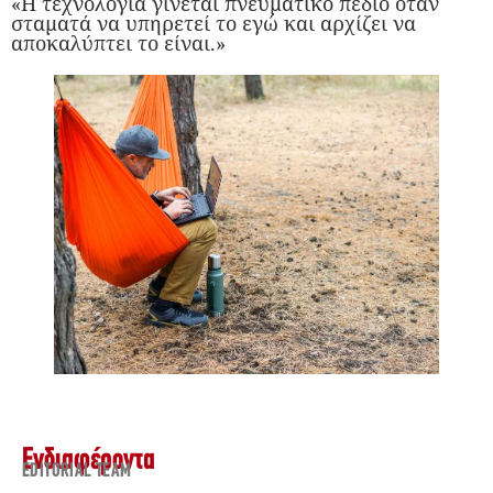
«Η τεχνολογία γίνεται πνευματικό πεδίο όταν
σταματά να υπηρετεί το εγώ και αρχίζει να
αποκαλύπτει το είναι.»
Ενδιαφέροντα
EDITORIAL TEAM