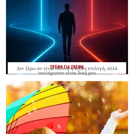
ΤΡΟΦΗ ΓΙΑ ΣΚΕΨΗ
Δεν ξέρω αν είναι σωστή ή λάθος επιλογή, αλλά
τουλάχιστον είναι δική μου