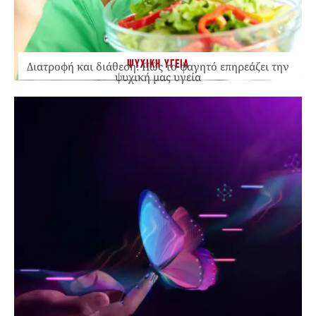
ΨΥΧΙΚΗ ΥΓΕΙΑ
Διατροφή και διάθεση: Πώς το φαγητό επηρεάζει την
ψυχική μας υγεία