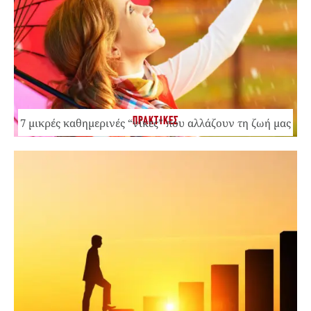
ΠΡΑΚΤΙΚΕΣ
7 μικρές καθημερινές “νίκες” που αλλάζουν τη ζωή μας