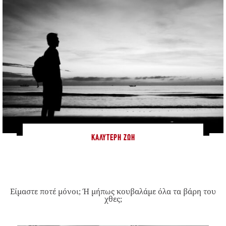
ΚΑΛΎΤΕΡΗ ΖΩΉ
Είμαστε ποτέ μόνοι; Ή μήπως κουβαλάμε όλα τα βάρη του
χθες;