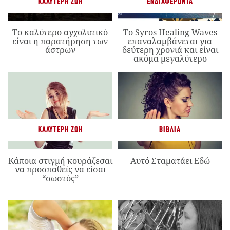
ΚΑΛΎΤΕΡΗ ΖΩΉ
ΕΝΔΙΑΦΈΡΟΝΤΑ
Το καλύτερο αγχολυτικό
Το Syros Healing Waves
είναι η παρατήρηση των
επαναλαμβάνεται για
άστρων
δεύτερη χρονιά και είναι
ακόμα μεγαλύτερο
ΚΑΛΎΤΕΡΗ ΖΩΉ
ΒΙΒΛΊΑ
Κάποια στιγμή κουράζεσαι
Αυτό Σταματάει Εδώ
να προσπαθείς να είσαι
“σωστός”