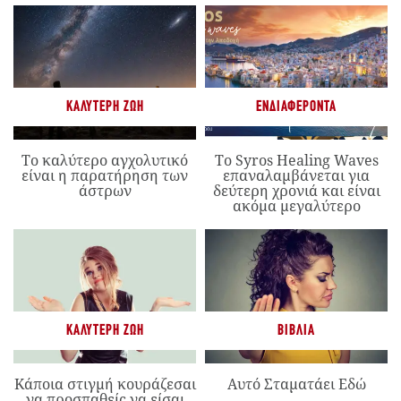
ΚΑΛΎΤΕΡΗ ΖΩΉ
ΕΝΔΙΑΦΈΡΟΝΤΑ
Το καλύτερο αγχολυτικό
Το Syros Healing Waves
είναι η παρατήρηση των
επαναλαμβάνεται για
άστρων
δεύτερη χρονιά και είναι
ακόμα μεγαλύτερο
ΚΑΛΎΤΕΡΗ ΖΩΉ
ΒΙΒΛΊΑ
Κάποια στιγμή κουράζεσαι
Αυτό Σταματάει Εδώ
να προσπαθείς να είσαι