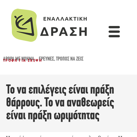
ΆΡΘΡΑ ΜΕ ΝΌΗΜΑ...
,
ΈΡΕΥΝΕΣ
,
ΤΡΌΠΟΣ ΝΑ ΖΕΙΣ
ΤΡΟΦΉ ΓΙΑ ΣΚΈΨΗ
Το να επιλέγεις είναι πράξη
θάρρους. Το να αναθεωρείς
είναι πράξη ωριμότητας