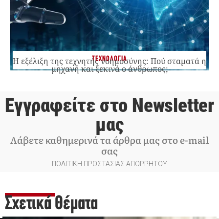
ΤΕΧΝΟΛΟΓΙΑ
Η εξέλιξη της τεχνητής νοημοσύνης: Πού σταματά η
μηχανή και ξεκινά ο άνθρωπος;
Εγγραφείτε στο Newsletter
μας
Λάβετε καθημερινά τα άρθρα μας στο e-mail
σας
ΠΟΛΙΤΙΚΗ ΠΡΟΣΤΑΣΙΑΣ ΑΠΟΡΡΗΤΟΥ
Σχετικά Θέματα