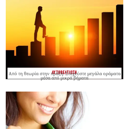
ΑΥΤΟΒΕΛΤΙΩΣΗ
Από τη θεωρία στην πράξη: Στοχεύστε μεγάλα οράματα
μέσα από μικρά βήματα