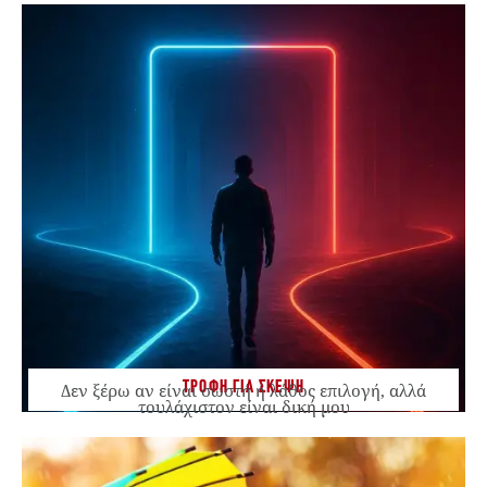
ΤΡΟΦΗ ΓΙΑ ΣΚΕΨΗ
Δεν ξέρω αν είναι σωστή ή λάθος επιλογή, αλλά
τουλάχιστον είναι δική μου