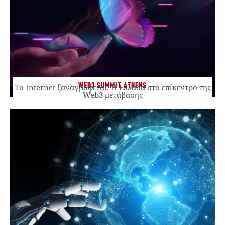
WEB3 SUMMIT ATHENS
Το Internet ξαναγράφεται. Η Ελλάδα στο επίκεντρο της
Web3 μετάβασης