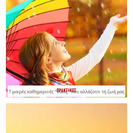
ΠΡΑΚΤΙΚΕΣ
7 μικρές καθημερινές “νίκες” που αλλάζουν τη ζωή μας