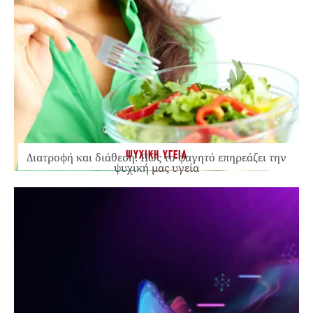
ΨΥΧΙΚΗ ΥΓΕΙΑ
Διατροφή και διάθεση: Πώς το φαγητό επηρεάζει την
ψυχική μας υγεία