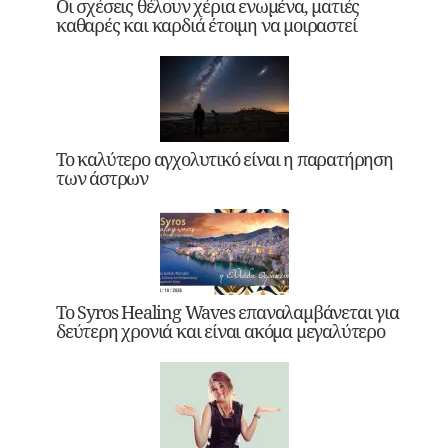
Οι σχέσεις θέλουν χέρια ενωμένα, ματιές
καθαρές και καρδιά έτοιμη να μοιραστεί
Το καλύτερο αγχολυτικό είναι η παρατήρηση
των άστρων
Το Syros Healing Waves επαναλαμβάνεται για
δεύτερη χρονιά και είναι ακόμα μεγαλύτερο