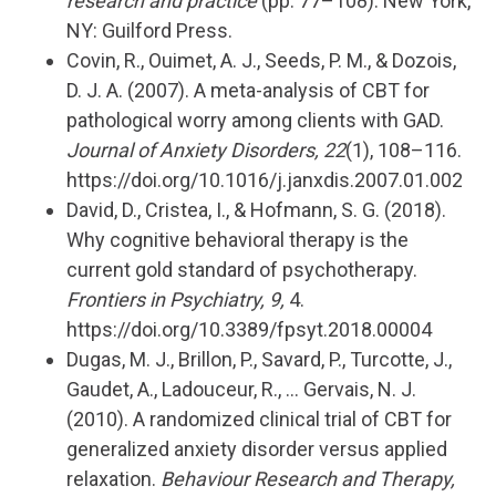
research and practice
(pp. 77–108). New York,
NY: Guilford Press.
Covin, R., Ouimet, A. J., Seeds, P. M., & Dozois,
D. J. A. (2007). A meta-analysis of CBT for
pathological worry among clients with GAD.
Journal of Anxiety Disorders, 22
(1), 108–116.
https://doi.org/10.1016/j.janxdis.2007.01.002
David, D., Cristea, I., & Hofmann, S. G. (2018).
Why cognitive behavioral therapy is the
current gold standard of psychotherapy.
Frontiers in Psychiatry, 9,
4.
https://doi.org/10.3389/fpsyt.2018.00004
Dugas, M. J., Brillon, P., Savard, P., Turcotte, J.,
Gaudet, A., Ladouceur, R., … Gervais, N. J.
(2010). A randomized clinical trial of CBT for
generalized anxiety disorder versus applied
relaxation.
Behaviour Research and Therapy,