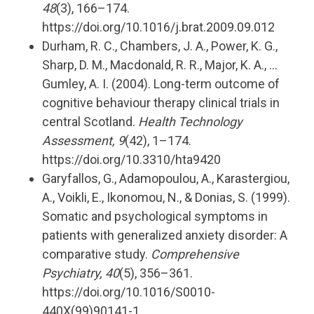
48
(3), 166–174.
https://doi.org/10.1016/j.brat.2009.09.012
Durham, R. C., Chambers, J. A., Power, K. G.,
Sharp, D. M., Macdonald, R. R., Major, K. A., …
Gumley, A. I. (2004). Long-term outcome of
cognitive behaviour therapy clinical trials in
central Scotland.
Health Technology
Assessment, 9
(42), 1–174.
https://doi.org/10.3310/hta9420
Garyfallos, G., Adamopoulou, A., Karastergiou,
A., Voikli, E., Ikonomou, N., & Donias, S. (1999).
Somatic and psychological symptoms in
patients with generalized anxiety disorder: A
comparative study.
Comprehensive
Psychiatry, 40
(5), 356–361.
https://doi.org/10.1016/S0010-
440X(99)90141-1