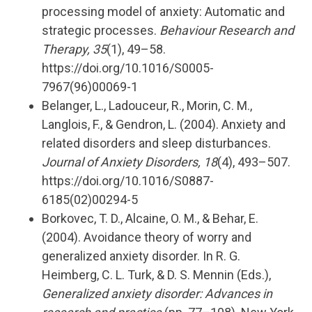
processing model of anxiety: Automatic and
strategic processes.
Behaviour Research and
Therapy, 35
(1), 49–58.
https://doi.org/10.1016/S0005-
7967(96)00069-1
Belanger, L., Ladouceur, R., Morin, C. M.,
Langlois, F., & Gendron, L. (2004). Anxiety and
related disorders and sleep disturbances.
Journal of Anxiety Disorders, 18
(4), 493–507.
https://doi.org/10.1016/S0887-
6185(02)00294-5
Borkovec, T. D., Alcaine, O. M., & Behar, E.
(2004). Avoidance theory of worry and
generalized anxiety disorder. In R. G.
Heimberg, C. L. Turk, & D. S. Mennin (Eds.),
Generalized anxiety disorder: Advances in