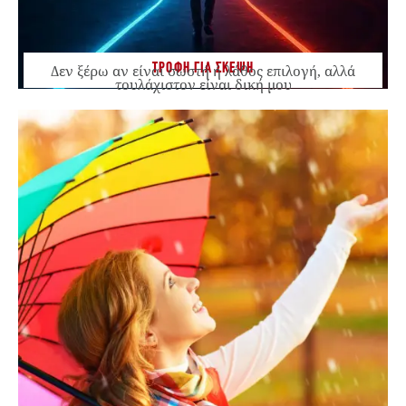
ΤΡΟΦΗ ΓΙΑ ΣΚΕΨΗ
Δεν ξέρω αν είναι σωστή ή λάθος επιλογή, αλλά
τουλάχιστον είναι δική μου