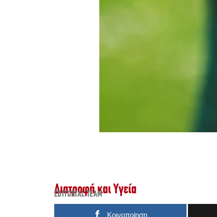
Διατροφή και Υγεία
EDITORIAL TEAM
Κοινοποίηση