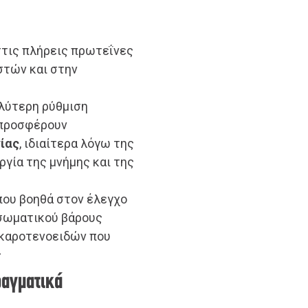
 στις πλήρεις πρωτεΐνες
στών και στην
λύτερη ρύθμιση
 προσφέρουν
γίας
, ιδιαίτερα λόγω της
ργία της μνήμης και της
 που βοηθά στον έλεγχο
 σωματικού βάρους
 καροτενοειδών που
ς
ραγματικά