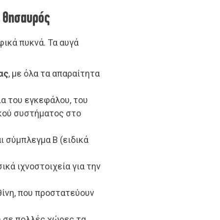
ς θησαυρός
οφικά πυκνά. Τα αυγά
ας
, με όλα τα απαραίτητα
ία του εγκεφάλου, του
ικού συστήματος στο
και σύμπλεγμα B (ειδικά
ικά ιχνοστοιχεία για την
θίνη, που προστατεύουν
ου σε πολλές χώρες τα