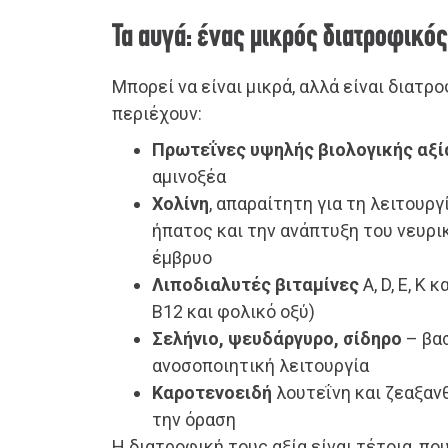
Τα αυγά: ένας μικρός διατροφικό
Μπορεί να είναι μικρά, αλλά είναι διατρ
περιέχουν:
Πρωτεΐνες υψηλής βιολογικής αξί
αμινοξέα
Χολίνη
, απαραίτητη για τη λειτουργ
ήπατος και την ανάπτυξη του νευρ
έμβρυο
Λιποδιαλυτές βιταμίνες
A, D, E, K 
Β12 και φολικό οξύ)
Σελήνιο, ψευδάργυρο, σίδηρο
– βασ
ανοσοποιητική λειτουργία
Καροτενοειδή
λουτεΐνη και ζεαξαν
την όραση
Η διατροφική τους αξία είναι τέτοια, π