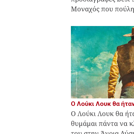
Μοναχός που πούλησε
Ο Λούκι Λουκ θα ήτα
Ο Λούκι Λουκ θα ήτ
θυμάμαι πάντα να κλ
του στην Άγρια Δύσ