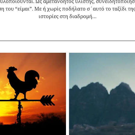
υλοποιούνται. Ως αμετανόητος υλιστής, συνειδητοποίησ
η του “είμαι”. Με ή χωρίς ποδήλατο σ΄αυτό το ταξίδι τ
ιστορίες στη διαδρομή…