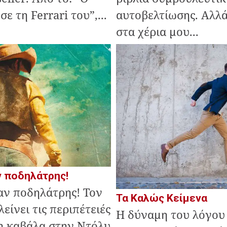
 τη Ferrari του”,...
αυτοβελτίωσης. Αλλά
στα χέρια μου...
ν ποδηλάτρης!
αν ποδηλάτρης! Τον
Τα Καλώς Κείμενα
είνει τις περιπέτειές
Η δύναμη του λόγου 
η καβάλα στην Ντόλυ