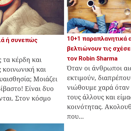
10+1 παραπλανητικά 
ιά ή συνεπώς
βελτιώνουν τις σχέσ
τον Robin Sharma
 τα κέρδη και
Όταν οι άνθρωποι αι
ς κοινωνική και
εκτιμούν, διαπρέπου
υαισθησία; Μοιάζει
νιώθουμε χαρά όταν 
ίβαστο! Είναι δυο
τους άλλους και είμα
νται. Στον κόσμο
κοινότητας. Ακολουθ
που...