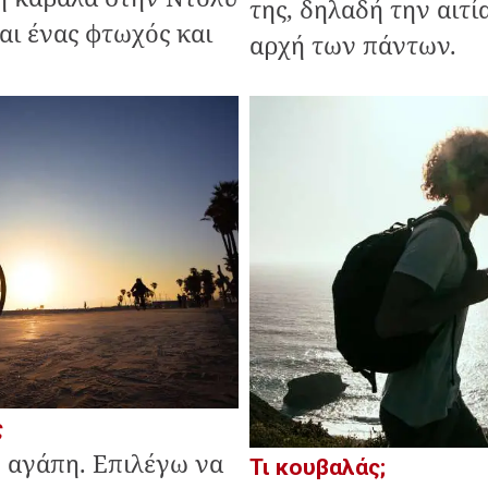
της, δηλαδή την αιτία
αι ένας φτωχός και
αρχή των πάντων.
ς
ή αγάπη. Επιλέγω να
Τι κουβαλάς;