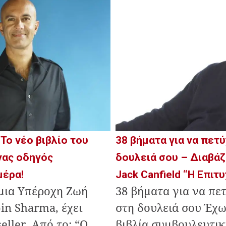
 Το νέο βιβλίο του
38 βήματα για να πετύ
νας οδηγός
δουλειά σου – Διαβάζ
μέρα!
Jack Canfield “Η Επιτ
 μια Υπέροχη Ζωή
38 βήματα για να πετ
in Sharma, έχει
στη δουλειά σου Έχω
eller. Από το: “Ο
βιβλία συμβουλευτικ