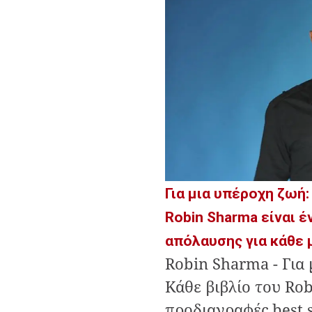
Για μια υπέροχη ζωή:
Robin Sharma είναι έ
απόλαυσης για κάθε 
Robin Sharma - Για
Κάθε βιβλίο του Rob
προδιαγραφές best s