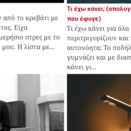
Τι έχω κάνει; (απολογ
 από το κρεβάτι με
που έφυγε)
τος. Είχα
Τι έχω κάνει για όλα
μερήσιο στρες με το
περιτριγυρίζουν και
μου. Η λίστα με...
αυτονόητα; Το ποδή
γυμνάζει και με διασ
κάνει γι...