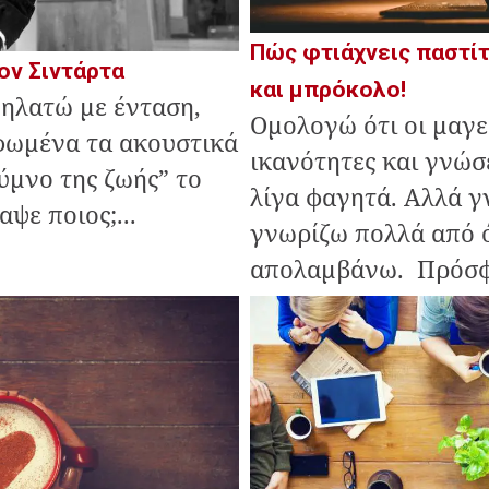
Πώς φτιάχνεις παστί
ον Σιντάρτα
και μπρόκολο!
ηλατώ με ένταση,
Ομολογώ ότι οι μαγε
φωμένα τα ακουστικά
ικανότητες και γνώσε
ύμνο της ζωής” το
λίγα φαγητά. Αλλά γ
ψε ποιος;...
γνωρίζω πολλά από ό
απολαμβάνω. Πρόσφα