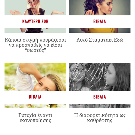
ΚΑΛΎΤΕΡΗ ΖΩΉ
ΒΙΒΛΊΑ
Κάποια στιγμή κουράζεσαι
Αυτό Σταματάει Εδώ
να προσπαθείς να είσαι
“σωστός”
ΒΙΒΛΊΑ
ΒΙΒΛΊΑ
Ευτυχία έναντι
Η διαφορετικότητα ως
ικανοποίησης
καθρέφτης