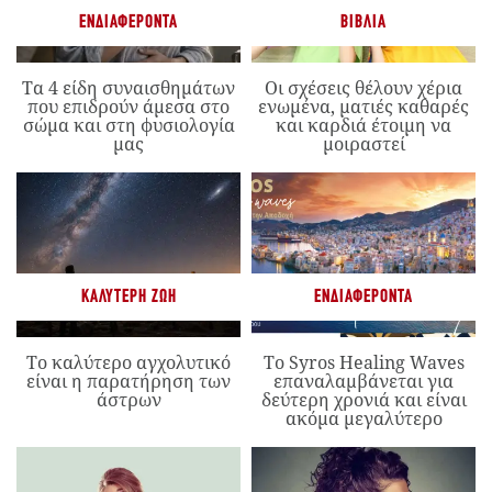
ΕΝΔΙΑΦΈΡΟΝΤΑ
ΒΙΒΛΊΑ
Τα 4 είδη συναισθημάτων
Οι σχέσεις θέλουν χέρια
που επιδρούν άμεσα στο
ενωμένα, ματιές καθαρές
σώμα και στη φυσιολογία
και καρδιά έτοιμη να
μας
μοιραστεί
ΚΑΛΎΤΕΡΗ ΖΩΉ
ΕΝΔΙΑΦΈΡΟΝΤΑ
Το καλύτερο αγχολυτικό
Το Syros Healing Waves
είναι η παρατήρηση των
επαναλαμβάνεται για
άστρων
δεύτερη χρονιά και είναι
ακόμα μεγαλύτερο