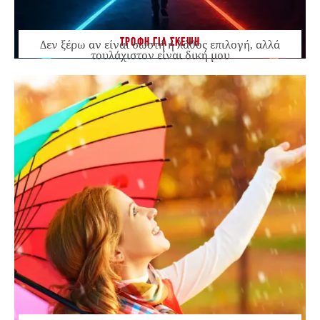
ΤΡΟΦΗ ΓΙΑ ΣΚΕΨΗ
Δεν ξέρω αν είναι σωστή ή λάθος επιλογή, αλλά
τουλάχιστον είναι δική μου