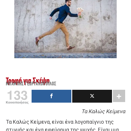
Τροφή για Σκέψη
ΜΠΆΜΠΗΣ ΓΕΩΡΓΑΚΌΠΟΥΛΟΣ
133
Κοινοποιήσεις
Τα Καλώς Κείμενα
Τα Καλώς Κείμενα, είναι ένα λογοπαίγνιο της
στιγμής και ένα εφεύρημα της ψυχής. Είναι μια