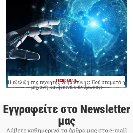
ΤΕΧΝΟΛΟΓΙΑ
Η εξέλιξη της τεχνητής νοημοσύνης: Πού σταματά η
μηχανή και ξεκινά ο άνθρωπος;
Εγγραφείτε στο Newsletter
μας
Λάβετε καθημερινά τα άρθρα μας στο e-mail