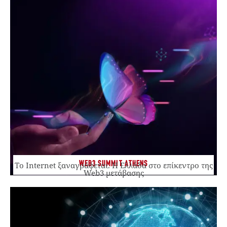
WEB3 SUMMIT ATHENS
Το Internet ξαναγράφεται. Η Ελλάδα στο επίκεντρο της
Web3 μετάβασης