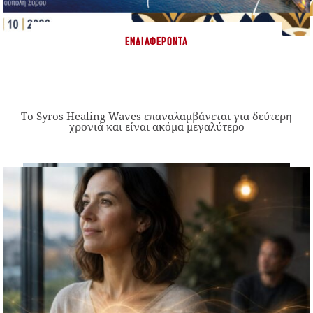
ΕΝΔΙΑΦΈΡΟΝΤΑ
Το Syros Healing Waves επαναλαμβάνεται για δεύτερη
χρονιά και είναι ακόμα μεγαλύτερο