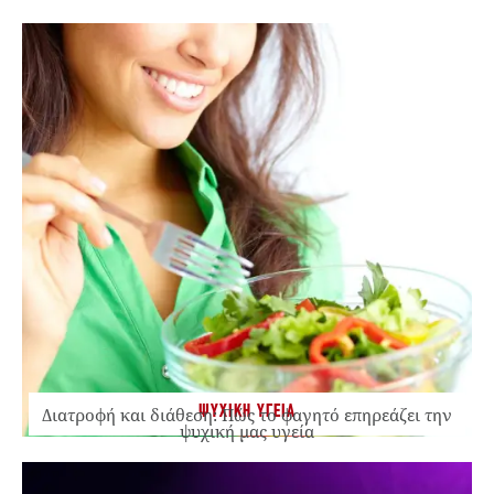
ΨΥΧΙΚΗ ΥΓΕΙΑ
Διατροφή και διάθεση: Πώς το φαγητό επηρεάζει την
ψυχική μας υγεία