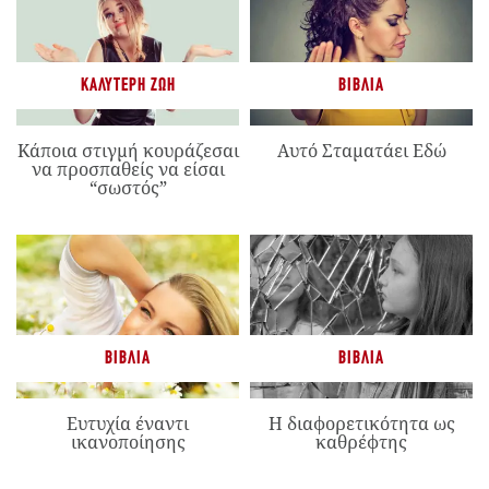
ΚΑΛΎΤΕΡΗ ΖΩΉ
ΒΙΒΛΊΑ
Κάποια στιγμή κουράζεσαι
Αυτό Σταματάει Εδώ
να προσπαθείς να είσαι
“σωστός”
ΒΙΒΛΊΑ
ΒΙΒΛΊΑ
Ευτυχία έναντι
Η διαφορετικότητα ως
ικανοποίησης
καθρέφτης