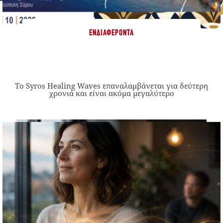
ΕΝΔΙΑΦΈΡΟΝΤΑ
Το Syros Healing Waves επαναλαμβάνεται για δεύτερη
χρονιά και είναι ακόμα μεγαλύτερο