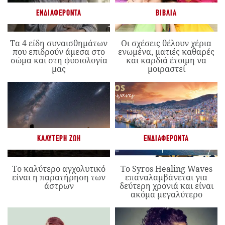
ΕΝΔΙΑΦΈΡΟΝΤΑ
ΒΙΒΛΊΑ
Τα 4 είδη συναισθημάτων
Οι σχέσεις θέλουν χέρια
που επιδρούν άμεσα στο
ενωμένα, ματιές καθαρές
σώμα και στη φυσιολογία
και καρδιά έτοιμη να
μας
μοιραστεί
ΚΑΛΎΤΕΡΗ ΖΩΉ
ΕΝΔΙΑΦΈΡΟΝΤΑ
Το καλύτερο αγχολυτικό
Το Syros Healing Waves
είναι η παρατήρηση των
επαναλαμβάνεται για
άστρων
δεύτερη χρονιά και είναι
ακόμα μεγαλύτερο