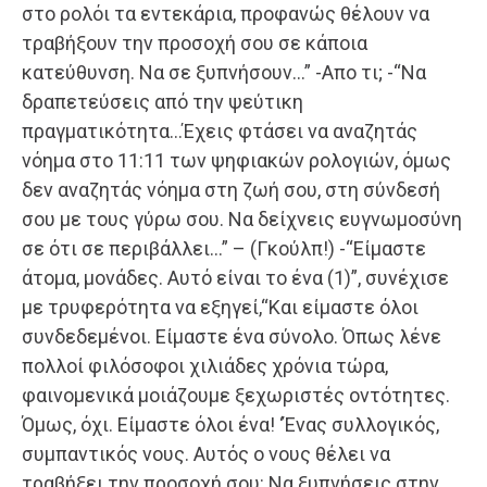
στο ρολόι τα εντεκάρια, προφανώς θέλουν να
τραβήξουν την προσοχή σου σε κάποια
κατεύθυνση. Να σε ξυπνήσουν…” -Απο τι; -“Να
δραπετεύσεις από την ψεύτικη
πραγματικότητα…Έχεις φτάσει να αναζητάς
νόημα στο 11:11 των ψηφιακών ρολογιών, όμως
δεν αναζητάς νόημα στη ζωή σου, στη σύνδεσή
σου με τους γύρω σου. Να δείχνεις ευγνωμοσύνη
σε ότι σε περιβάλλει…” – (Γκούλπ!) -“Είμαστε
άτομα, μονάδες. Αυτό είναι το ένα (1)”, συνέχισε
με τρυφερότητα να εξηγεί,“Και είμαστε όλοι
συνδεδεμένοι. Είμαστε ένα σύνολο. Όπως λένε
πολλοί φιλόσοφοι χιλιάδες χρόνια τώρα,
φαινομενικά μοιάζουμε ξεχωριστές οντότητες.
Όμως, όχι. Είμαστε όλοι ένα! ‘Ένας συλλογικός,
συμπαντικός νους. Αυτός ο νους θέλει να
τραβήξει την προσοχή σου: Να ξυπνήσεις στην