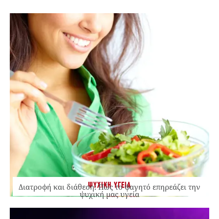
ΨΥΧΙΚΗ ΥΓΕΙΑ
Διατροφή και διάθεση: Πώς το φαγητό επηρεάζει την
ψυχική μας υγεία