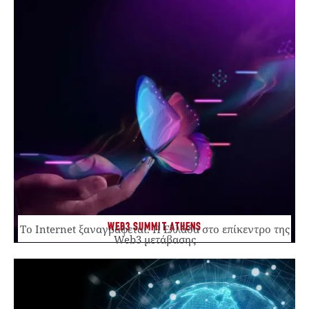
WEB3 SUMMIT ATHENS
Το Internet ξαναγράφεται. Η Ελλάδα στο επίκεντρο της
Web3 μετάβασης