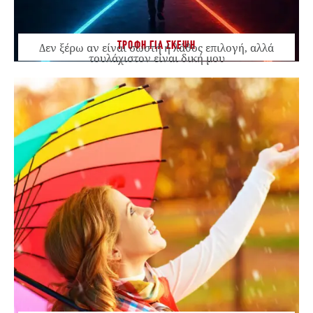
ΤΡΟΦΗ ΓΙΑ ΣΚΕΨΗ
Δεν ξέρω αν είναι σωστή ή λάθος επιλογή, αλλά
τουλάχιστον είναι δική μου