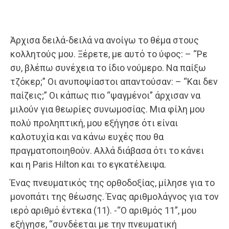
Άρχισα δειλά-δειλά να ανοίγω το θέμα στους
κολλητούς μου. Ξέρετε, με αυτό το ύφος: – “Ρε
συ, βλέπω συνέχεια το ίδιο νούμερο. Να παίξω
τζόκερ;” Οι ανυποψίαστοι απαντούσαν: – “Και δεν
παίζεις;” Οι κάπως πιο “ψαγμένοι” άρχισαν να
μιλούν για θεωρίες συνωμοσίας. Μια φίλη μου
πολύ προληπτική, μου εξήγησε ότι είναι
καλοτυχία και να κάνω ευχές που θα
πραγματοποιηθούν. Αλλά διάβασα ότι το κάνει
και η Paris Hilton και το εγκατέλειψα.
Ένας πνευματικός της ορθοδοξίας, μίλησε για το
μονοπάτι της θέωσης. Ένας αριθμολάγνος για τον
ιερό αριθμό έντεκα (11). -“Ο αριθμός 11”, μου
εξήγησε, “συνδέεται με την πνευματική