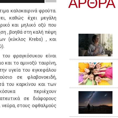
ΆΡΘΡΑ
τιμα καλοκαιρινά φρούτα.
ει, καθώς έχει μεγάλη
τρικό και μηλικό οξύ που
ηση , βοηθά στη καλή πέψη
ν (κύκλος Krebs) , και
ύ).
 του φραγκόσυκου είναι
ο και το αμινοξύ ταυρίνη,
 την υγεία του εγκεφάλου
ούσιο σε φλαβονοειδή,
τά του καρκίνου και των
όσυκα περιέχουν
τατευτικά σε διάφορους
τα νεύρα, στους οφθαλμούς