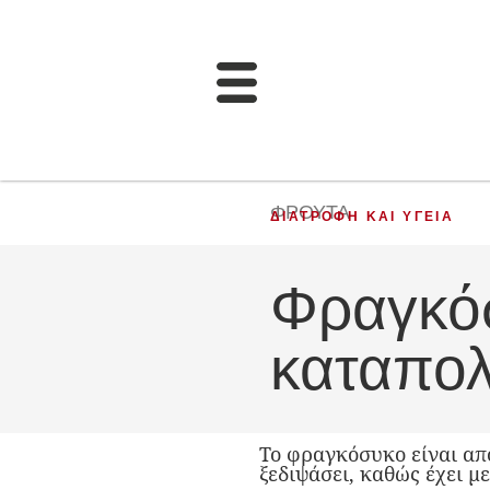
ΦΡΟΎΤΑ
ΔΙΑΤΡΟΦΉ ΚΑΙ ΥΓΕΊΑ
Φραγκό
καταπο
Το φραγκόσυκο είναι απ
ξεδιψάσει, καθώς έχει μ