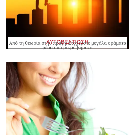
ΑΥΤΟΒΕΛΤΙΩΣΗ
Από τη θεωρία στην πράξη: Στοχεύστε μεγάλα οράματα
μέσα από μικρά βήματα