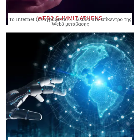
WEB3 SUMMIT ATHENS
Το Internet ξαναγράφεται. Η Ελλάδα στο επίκεντρο της
Web3 μετάβασης