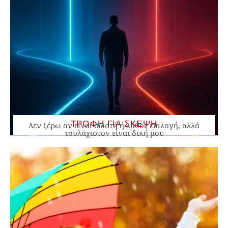
ΤΡΟΦΗ ΓΙΑ ΣΚΕΨΗ
Δεν ξέρω αν είναι σωστή ή λάθος επιλογή, αλλά
τουλάχιστον είναι δική μου