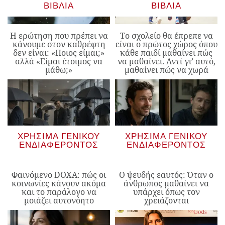
ΒΙΒΛΊΑ
ΒΙΒΛΊΑ
Η ερώτηση που πρέπει να
Το σχολείο θα έπρεπε να
κάνουμε στον καθρέφτη
είναι ο πρώτος χώρος όπου
δεν είναι: «Ποιος είμαι;»
κάθε παιδί μαθαίνει πώς
αλλά «Είμαι έτοιμος να
να μαθαίνει. Αντί γι’ αυτό,
μάθω;»
μαθαίνει πώς να χωρά
ΧΡΉΣΙΜΑ ΓΕΝΙΚΟΎ
ΧΡΉΣΙΜΑ ΓΕΝΙΚΟΎ
ΕΝΔΙΑΦΈΡΟΝΤΟΣ
ΕΝΔΙΑΦΈΡΟΝΤΟΣ
Φαινόμενο DOXA: πώς οι
Ο ψευδής εαυτός: Όταν ο
κοινωνίες κάνουν ακόμα
άνθρωπος μαθαίνει να
και το παράλογο να
υπάρχει όπως τον
μοιάζει αυτονόητο
χρειάζονται