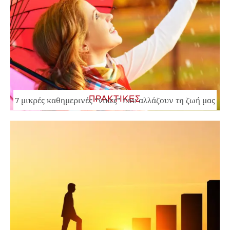
ΠΡΑΚΤΙΚΕΣ
7 μικρές καθημερινές “νίκες” που αλλάζουν τη ζωή μας