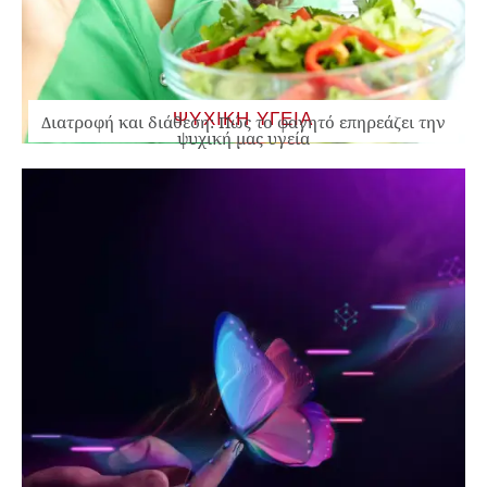
ΨΥΧΙΚΗ ΥΓΕΙΑ
Διατροφή και διάθεση: Πώς το φαγητό επηρεάζει την
ψυχική μας υγεία