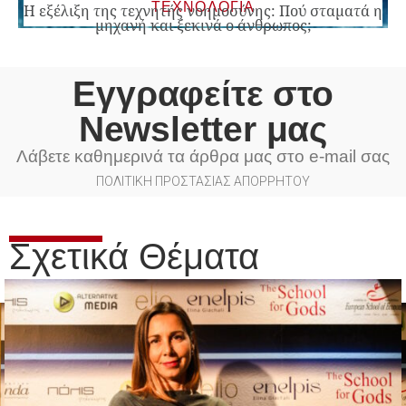
ΤΕΧΝΟΛΟΓΙΑ
Η εξέλιξη της τεχνητής νοημοσύνης: Πού σταματά η
μηχανή και ξεκινά ο άνθρωπος;
Εγγραφείτε στο
Newsletter μας
Λάβετε καθημερινά τα άρθρα μας στο e-mail σας
ΠΟΛΙΤΙΚΗ ΠΡΟΣΤΑΣΙΑΣ ΑΠΟΡΡΗΤΟΥ
Σχετικά Θέματα