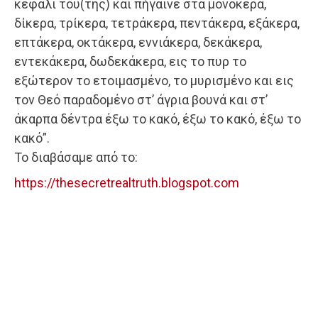
κεφάλι του(της) και πήγαινε στα μονόκερα,
δίκερα, τρίκερα, τετράκερα, πεντάκερα, εξάκερα,
επτάκερα, οκτάκερα, εννιάκερα, δεκάκερα,
εντεκάκερα, δωδεκάκερα, εις το πυρ το
εξώτερον το ετοιμασμένο, το μυρισμένο και εις
τον Θεό παραδομένο στ’ άγρια βουνά και στ’
άκαρπα δέντρα έξω το κακό, έξω το κακό, έξω το
κακό”.
Το διαβάσαμε από το:
https://thesecretrealtruth.blogspot.com