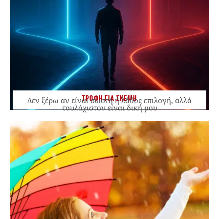
ΤΡΟΦΗ ΓΙΑ ΣΚΕΨΗ
Δεν ξέρω αν είναι σωστή ή λάθος επιλογή, αλλά
τουλάχιστον είναι δική μου