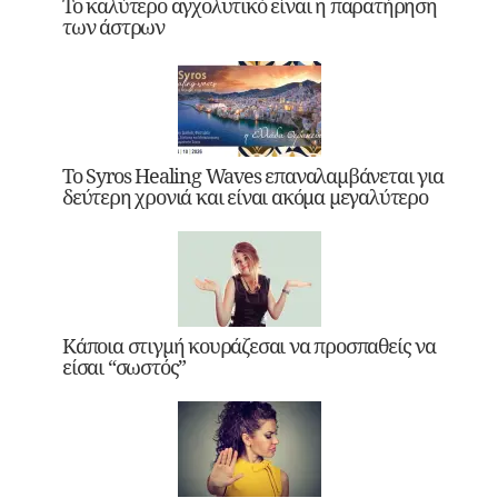
Το καλύτερο αγχολυτικό είναι η παρατήρηση
των άστρων
Το Syros Healing Waves επαναλαμβάνεται για
δεύτερη χρονιά και είναι ακόμα μεγαλύτερο
Κάποια στιγμή κουράζεσαι να προσπαθείς να
είσαι “σωστός”