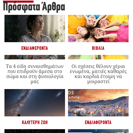
Πρόσφατα Άρθρα
ΕΝΔΙΑΦΈΡΟΝΤΑ
ΒΙΒΛΊΑ
Τα 4 είδη συναισθημάτων
Οι σχέσεις θέλουν χέρια
που επιδρούν άμεσα στο
ενωμένα, ματιές καθαρές
σώμα και στη φυσιολογία
και καρδιά έτοιμη να
μας
μοιραστεί
ΚΑΛΎΤΕΡΗ ΖΩΉ
ΕΝΔΙΑΦΈΡΟΝΤΑ