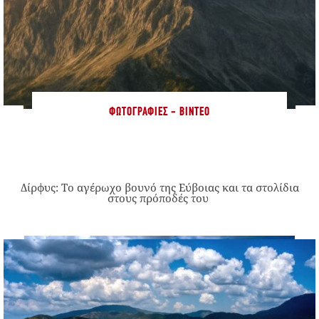
ΦΩΤΟΓΡΑΦΊΕΣ - ΒΊΝΤΕΟ
Δίρφυς: Το αγέρωχο βουνό της Εύβοιας και τα στολίδια
στους πρόποδές του