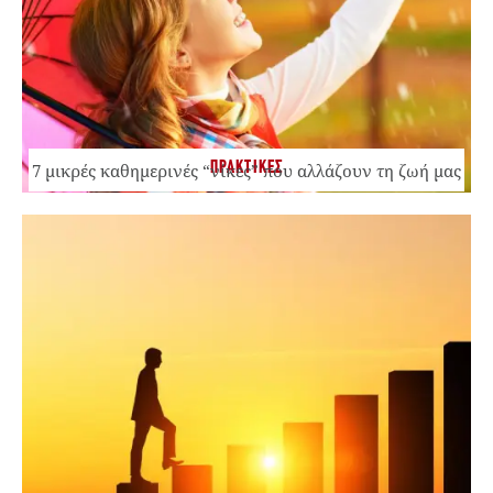
ΠΡΑΚΤΙΚΕΣ
7 μικρές καθημερινές “νίκες” που αλλάζουν τη ζωή μας