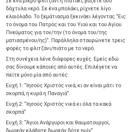
Σε ένα μικρό φλιτζάνι ή πιατάκι, βάζετε δύο
δάχτυλα νερό. Σε ένα μπολάκι, ρίχνετε λίγο
ελαιόλαδο. Το ξεμάτιασμα ξεκινάει λέγοντας “Εις
το όνομα του Πατρός και του Υιού και του Αγίου
Πνεύματος για τον/την (το όνομα του/της
ματιασμένου/ης)”. Παράλληλα σταυρώνετε τρεις
φορές το φλιτζάνι/πιάτο με το νερό.
Στη συνέχεια λένε διάφορες ευχές. Εμείς εδώ
σας δίνουμε κάποιες από αυτές. Επιλέγετε να
πείτε μόνο μία από αυτές:
Ευχή 1: “Ιησούς Χριστός νικά, κι αν είναι μάτι το
σκορπά, η κυρά η Παναγιά”.
Ευχή 2: “Ιησούς Χριστός νικά κι όλα τα κακά
σκορπά”
Ευχή 3: “Άγιοι Ανάργυροι και θαυματουργοί,
δωρεάν ελάβατε δωρεάν δότε ημίν”