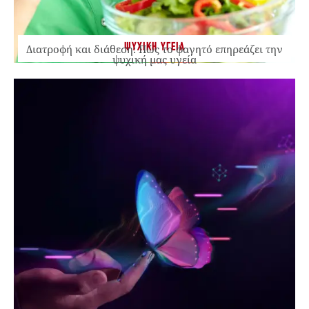
ΨΥΧΙΚΗ ΥΓΕΙΑ
Διατροφή και διάθεση: Πώς το φαγητό επηρεάζει την
ψυχική μας υγεία