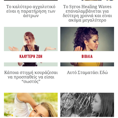
Το καλύτερο αγχολυτικό
Το Syros Healing Waves
είναι η παρατήρηση των
επαναλαμβάνεται για
άστρων
δεύτερη χρονιά και είναι
ακόμα μεγαλύτερο
ΚΑΛΎΤΕΡΗ ΖΩΉ
ΒΙΒΛΊΑ
Κάποια στιγμή κουράζεσαι
Αυτό Σταματάει Εδώ
να προσπαθείς να είσαι
“σωστός”