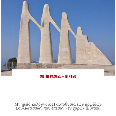
ΦΩΤΟΓΡΑΦΊΕΣ - ΒΊΝΤΕΟ
Μνημείο Ζαλόγγου: Η αυτοθυσία των ηρωίδων
Σουλιωτισσών που έπεσαν «εν χορώ» (Βίντεο)