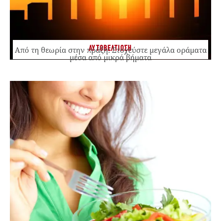
ΑΥΤΟΒΕΛΤΙΩΣΗ
Από τη θεωρία στην πράξη: Στοχεύστε μεγάλα οράματα
μέσα από μικρά βήματα