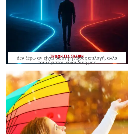
ΤΡΟΦΗ ΓΙΑ ΣΚΕΨΗ
Δεν ξέρω αν είναι σωστή ή λάθος επιλογή, αλλά
τουλάχιστον είναι δική μου