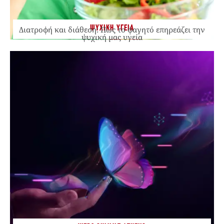
ΨΥΧΙΚΗ ΥΓΕΙΑ
Διατροφή και διάθεση: Πώς το φαγητό επηρεάζει την
ψυχική μας υγεία