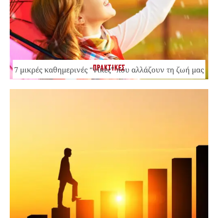
ΠΡΑΚΤΙΚΕΣ
7 μικρές καθημερινές “νίκες” που αλλάζουν τη ζωή μας