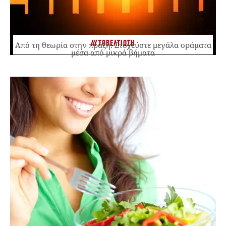
ΑΥΤΟΒΕΛΤΙΩΣΗ
Από τη θεωρία στην πράξη: Στοχεύστε μεγάλα οράματα
μέσα από μικρά βήματα