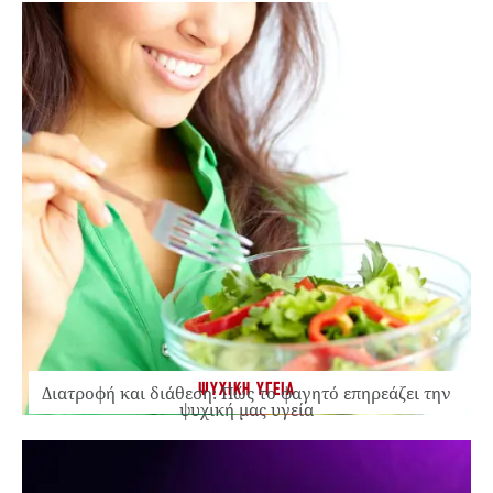
ΨΥΧΙΚΗ ΥΓΕΙΑ
Διατροφή και διάθεση: Πώς το φαγητό επηρεάζει την
ψυχική μας υγεία