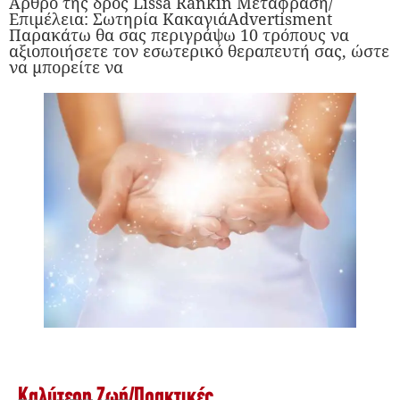
Άρθρο της δρος Lissa Rankin Μετάφραση/
Επιμέλεια: Σωτηρία ΚακαγιάAdvertisment
Παρακάτω θα σας περιγράψω 10 τρόπους να
αξιοποιήσετε τον εσωτερικό θεραπευτή σας, ώστε
να μπορείτε να
Καλύτερη Ζωή
/
Πρακτικές