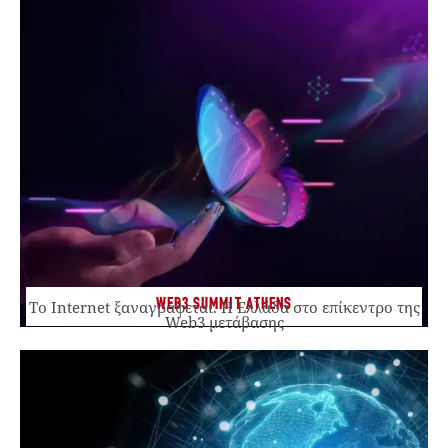
WEB3 SUMMIT ATHENS
Το Internet ξαναγράφεται. Η Ελλάδα στο επίκεντρο της
Web3 μετάβασης