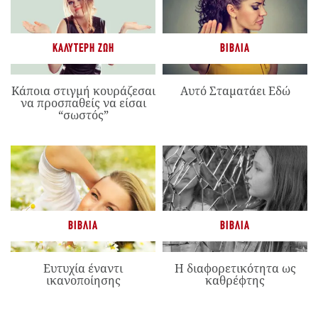
ΚΑΛΎΤΕΡΗ ΖΩΉ
ΒΙΒΛΊΑ
Κάποια στιγμή κουράζεσαι
Αυτό Σταματάει Εδώ
να προσπαθείς να είσαι
“σωστός”
ΒΙΒΛΊΑ
ΒΙΒΛΊΑ
Ευτυχία έναντι
Η διαφορετικότητα ως
ικανοποίησης
καθρέφτης