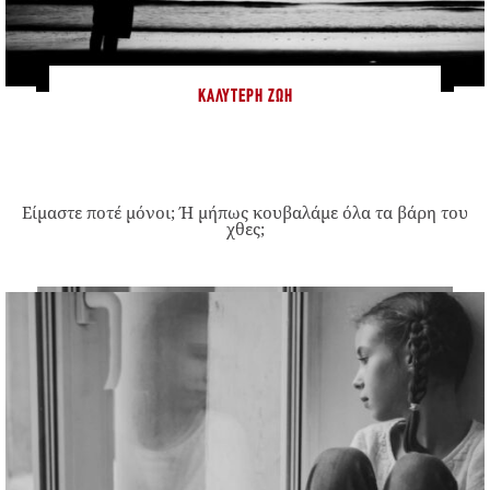
ΚΑΛΎΤΕΡΗ ΖΩΉ
Είμαστε ποτέ μόνοι; Ή μήπως κουβαλάμε όλα τα βάρη του
χθες;