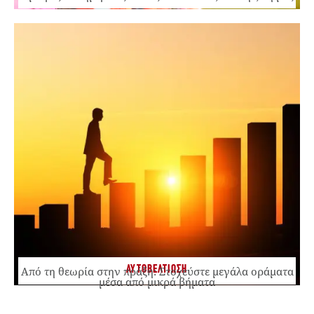
ΑΥΤΟΒΕΛΤΙΩΣΗ
Από τη θεωρία στην πράξη: Στοχεύστε μεγάλα οράματα
μέσα από μικρά βήματα