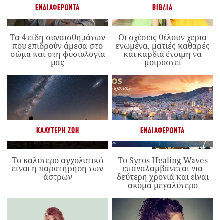
ΕΝΔΙΑΦΈΡΟΝΤΑ
ΒΙΒΛΊΑ
Τα 4 είδη συναισθημάτων
Οι σχέσεις θέλουν χέρια
που επιδρούν άμεσα στο
ενωμένα, ματιές καθαρές
σώμα και στη φυσιολογία
και καρδιά έτοιμη να
μας
μοιραστεί
ΚΑΛΎΤΕΡΗ ΖΩΉ
ΕΝΔΙΑΦΈΡΟΝΤΑ
Το καλύτερο αγχολυτικό
Το Syros Healing Waves
είναι η παρατήρηση των
επαναλαμβάνεται για
άστρων
δεύτερη χρονιά και είναι
ακόμα μεγαλύτερο