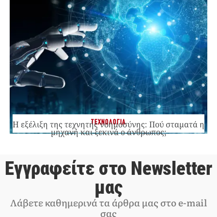
ΤΕΧΝΟΛΟΓΙΑ
Η εξέλιξη της τεχνητής νοημοσύνης: Πού σταματά η
μηχανή και ξεκινά ο άνθρωπος;
Εγγραφείτε στο Newsletter
μας
Λάβετε καθημερινά τα άρθρα μας στο e-mail
σας