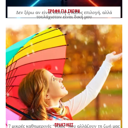
ΤΡΟΦΗ ΓΙΑ ΣΚΕΨΗ
Δεν ξέρω αν είναι σωστή ή λάθος επιλογή, αλλά
τουλάχιστον είναι δική μου
ΠΡΑΚΤΙΚΕΣ
7 μικρές καθημερινές “νίκες” που αλλάζουν τη ζωή μας