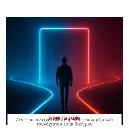
ΤΡΟΦΗ ΓΙΑ ΣΚΕΨΗ
Δεν ξέρω αν είναι σωστή ή λάθος επιλογή, αλλά
τουλάχιστον είναι δική μου