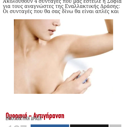
Ακολουθούν 4 συνταγές που μας έστειλε η Σοφία
για τους αναγνώστες της Εναλλακτικής Δράσης:
Οι συνταγές που θα σας δίνω θα είναι απλές και
Ομορφιά - Αντιγήρανση
ΕΝΑΛΛΑΚΤΙΚΉ ΔΡΆΣΗ