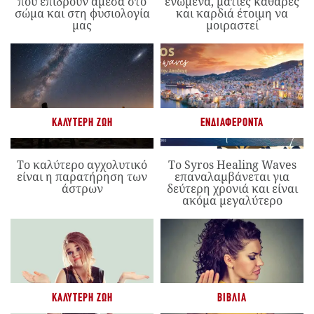
που επιδρούν άμεσα στο
ενωμένα, ματιές καθαρές
σώμα και στη φυσιολογία
και καρδιά έτοιμη να
μας
μοιραστεί
ΚΑΛΎΤΕΡΗ ΖΩΉ
ΕΝΔΙΑΦΈΡΟΝΤΑ
Το καλύτερο αγχολυτικό
Το Syros Healing Waves
είναι η παρατήρηση των
επαναλαμβάνεται για
άστρων
δεύτερη χρονιά και είναι
ακόμα μεγαλύτερο
ΚΑΛΎΤΕΡΗ ΖΩΉ
ΒΙΒΛΊΑ