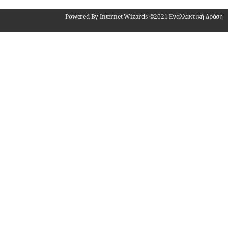
Powered By Internet Wizards ©2021 Εναλλακτική Δράση