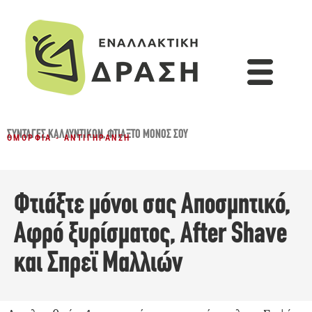
ΣΥΝΤΑΓΈΣ ΚΑΛΛΥΝΤΙΚΏΝ
,
ΦΤΙΆΞΤΟ ΜΌΝΟΣ ΣΟΥ
ΟΜΟΡΦΙΆ - ΑΝΤΙΓΉΡΑΝΣΗ
Φτιάξτε μόνοι σας Αποσμητικό,
Αφρό ξυρίσματος, After Shave
και Σπρεϊ Μαλλιών