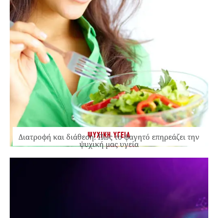
ΨΥΧΙΚΗ ΥΓΕΙΑ
Διατροφή και διάθεση: Πώς το φαγητό επηρεάζει την
ψυχική μας υγεία