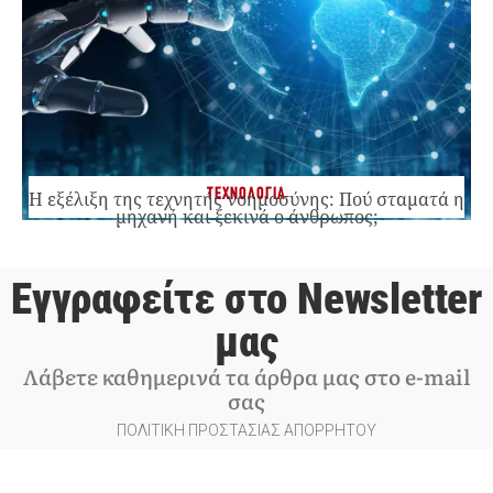
ΤΕΧΝΟΛΟΓΙΑ
Η εξέλιξη της τεχνητής νοημοσύνης: Πού σταματά η
μηχανή και ξεκινά ο άνθρωπος;
Εγγραφείτε στο Newsletter
μας
Λάβετε καθημερινά τα άρθρα μας στο e-mail
σας
ΠΟΛΙΤΙΚΗ ΠΡΟΣΤΑΣΙΑΣ ΑΠΟΡΡΗΤΟΥ