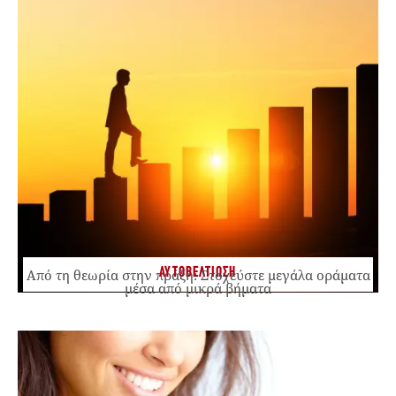
ΑΥΤΟΒΕΛΤΙΩΣΗ
Από τη θεωρία στην πράξη: Στοχεύστε μεγάλα οράματα
μέσα από μικρά βήματα