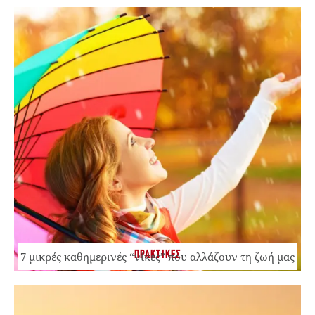
ΠΡΑΚΤΙΚΕΣ
7 μικρές καθημερινές “νίκες” που αλλάζουν τη ζωή μας