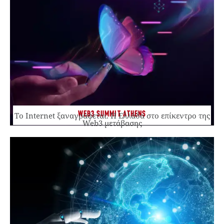
WEB3 SUMMIT ATHENS
Το Internet ξαναγράφεται. Η Ελλάδα στο επίκεντρο της
Web3 μετάβασης