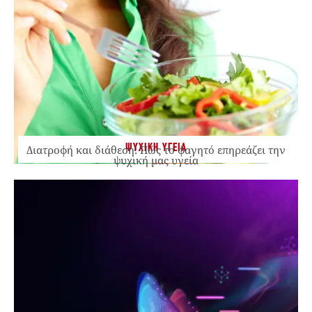
ΨΥΧΙΚΗ ΥΓΕΙΑ
Διατροφή και διάθεση: Πώς το φαγητό επηρεάζει την
ψυχική μας υγεία