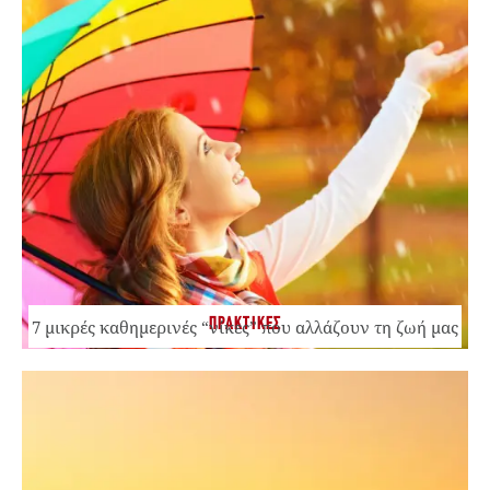
ΠΡΑΚΤΙΚΕΣ
7 μικρές καθημερινές “νίκες” που αλλάζουν τη ζωή μας