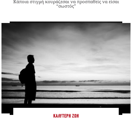
Κάποια στιγμή κουράζεσαι να προσπαθείς να είσαι
“σωστός”
ΚΑΛΎΤΕΡΗ ΖΩΉ