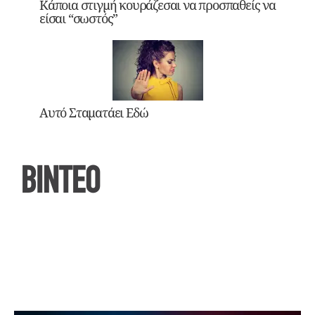
Κάποια στιγμή κουράζεσαι να προσπαθείς να
είσαι “σωστός”
Αυτό Σταματάει Εδώ
ΒΙΝΤΕΟ