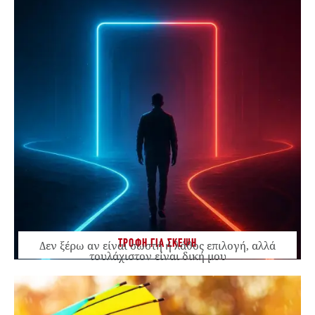
ΤΡΟΦΗ ΓΙΑ ΣΚΕΨΗ
Δεν ξέρω αν είναι σωστή ή λάθος επιλογή, αλλά
τουλάχιστον είναι δική μου