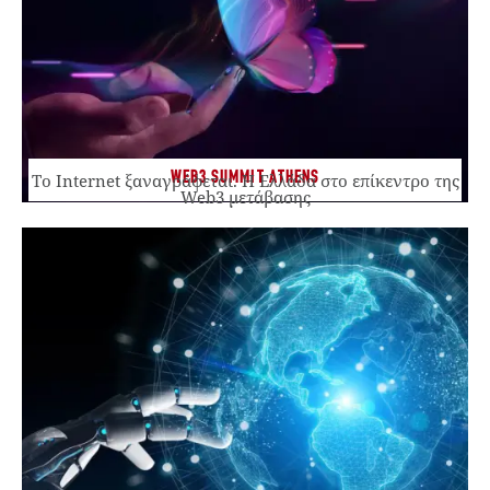
WEB3 SUMMIT ATHENS
Το Internet ξαναγράφεται. Η Ελλάδα στο επίκεντρο της
Web3 μετάβασης