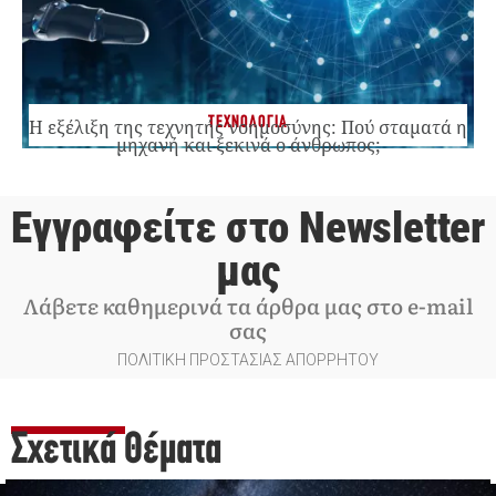
ΤΕΧΝΟΛΟΓΙΑ
Η εξέλιξη της τεχνητής νοημοσύνης: Πού σταματά η
μηχανή και ξεκινά ο άνθρωπος;
Εγγραφείτε στο Newsletter
μας
Λάβετε καθημερινά τα άρθρα μας στο e-mail
σας
ΠΟΛΙΤΙΚΗ ΠΡΟΣΤΑΣΙΑΣ ΑΠΟΡΡΗΤΟΥ
Σχετικά Θέματα