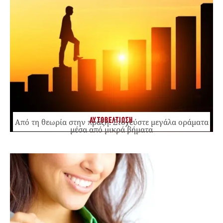
ΑΥΤΟΒΕΛΤΙΩΣΗ
Από τη θεωρία στην πράξη: Στοχεύστε μεγάλα οράματα
μέσα από μικρά βήματα