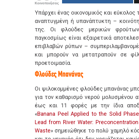
Κοινοποιήσεις
Υπάρχει ένας οικονομικός και εύκολος 
αναπτυγμένη ή υπανάπτυκτη – κοινότη
της. Οι φλούδες μερικών φρούτων
παγκοσμίως είναι εξαιρετικά αποτελε
επιβλαβών ρύπων – συμπεριλαμβανομ
και μπορούν να μετατραπούν σε φί
προετοιμασία.
Φλούδες Μπανάνας
Οι ψιλοκομμένες φλούδες μπανάνας μπο
για τον καθαρισμό νερού μολυσμένου α
έως και 11 φορές με την ίδια αποδ
«
Banana Peel Applied to the Solid Phase
Lead from River Water: Preconcentration 
Waste
» σημειώθηκε το πολύ χαμηλό κό
και το γεγονός ότι δεν χρειάζεται καμ