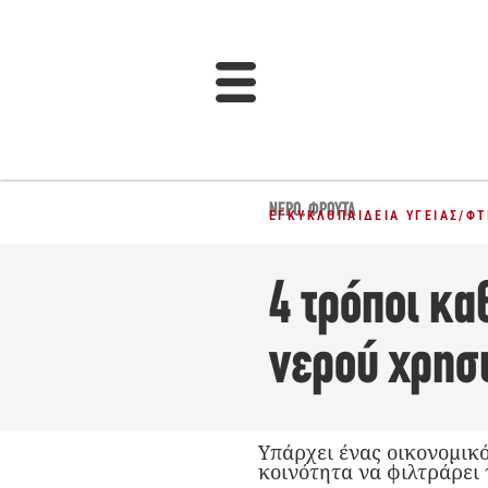
ΝΕΡΌ
,
ΦΡΟΎΤΑ
ΕΓΚΥΚΛΟΠΑΊΔΕΙΑ ΥΓΕΊΑΣ
/
ΦΤ
4 τρόποι κα
νερού χρησ
Υπάρχει ένας οικονομικ
κοινότητα να φιλτράρει