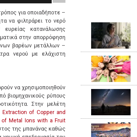
τρόπος για οποιαδήποτε –
τα να φιλτράρει το νερό
 ευρείας κατανάλωσης
σματικά στην απορρόφηση
ένων βαρέων μετάλλων –
λτρα νερού με ελάχιστη
ρούν να χρησιμοποιηθούν
πό βιομηχανικούς ρύπους
οτικότητα. Στην μελέτη
 Extraction of Copper and
of Metal Ions with a Fruit
στος της μπανάνας καθώς
ία χημική επεξεργασία του