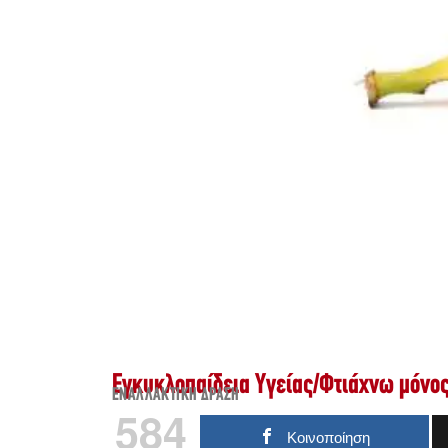
Εγκυκλοπαίδεια Υγείας
/
Φτιάχνω μόνος
ΕΝΑΛΛΑΚΤΙΚΉ ΔΡΆΣΗ
584
Κοινοποίηση