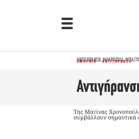
ΑΝΤΙΓΉΡΑΝΣΗ
,
ΜΑΚΡΟΖΩΊΑ
,
ΦΤΙΆΞΤ
ΟΜΟΡΦΙΆ - ΑΝΤΙΓΉΡΑΝΣΗ
Αντιγήρανση
Της Ματίνας Χρονοπούλου
συμβάλλουν σημαντικά σ