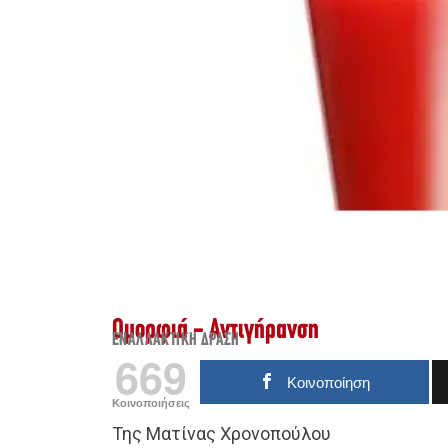
Ομορφιά - Αντιγήρανση
ΕΝΑΛΛΑΚΤΙΚΉ ΔΡΆΣΗ
669
Κοινοποίηση
Κοινοποιήσεις
Της Ματίνας Χρονοπούλου