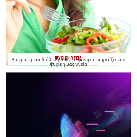
ΨΥΧΙΚΗ ΥΓΕΙΑ
Διατροφή και διάθεση: Πώς το φαγητό επηρεάζει την
ψυχική μας υγεία