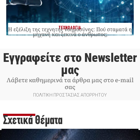
ΤΕΧΝΟΛΟΓΙΑ
Η εξέλιξη της τεχνητής νοημοσύνης: Πού σταματά η
μηχανή και ξεκινά ο άνθρωπος;
Εγγραφείτε στο Newsletter
μας
Λάβετε καθημερινά τα άρθρα μας στο e-mail
σας
ΠΟΛΙΤΙΚΗ ΠΡΟΣΤΑΣΙΑΣ ΑΠΟΡΡΗΤΟΥ
Σχετικά Θέματα