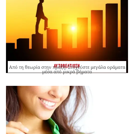
ΑΥΤΟΒΕΛΤΙΩΣΗ
Από τη θεωρία στην πράξη: Στοχεύστε μεγάλα οράματα
μέσα από μικρά βήματα