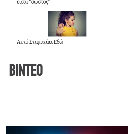
είσαι “σωστός”
Αυτό Σταματάει Εδώ
ΒΙΝΤΕΟ