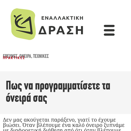
ΈΡΕΥΝΕΣ
,
ΌΝΕΙΡΑ
,
ΤΕΧΝΙΚΈΣ
ΠΡΑΚΤΙΚΈΣ
Πως να προγραμματίσετε τα
όνειρά σας
Δεν μας ακούγεται παράξενο, γιατί το έχουμε
βιώσει. Όταν βλέπουμε ένα καλό όνειρο ξυπνάμε
με διαφορετική διάθεση από ότι όταν βλέπουμε