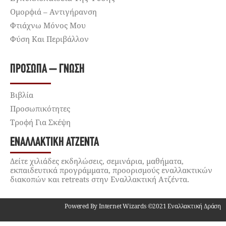
Ομορφιά – Αντιγήρανση
Φτιάχνω Μόνος Μου
Φύση Και Περιβάλλον
ΠΡΌΣΩΠΑ – ΓΝΏΣΗ
Βιβλία
Προσωπικότητες
Τροφή Για Σκέψη
ΕΝΑΛΛΑΚΤΙΚΉ ΑΤΖΈΝΤΑ
Δείτε χιλιάδες εκδηλώσεις, σεμινάρια, μαθήματα,
εκπαιδευτικά προγράμματα, προορισμούς εναλλακτικών
διακοπών και retreats στην Εναλλακτική Ατζέντα.
Powered By Internet Wizards ©2021 Εναλλακτική Δράση