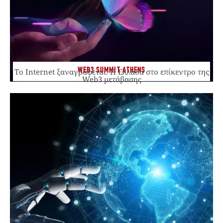
WEB3 SUMMIT ATHENS
Το Internet ξαναγράφεται. Η Ελλάδα στο επίκεντρο της
Web3 μετάβασης