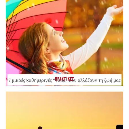
ΠΡΑΚΤΙΚΕΣ
7 μικρές καθημερινές “νίκες” που αλλάζουν τη ζωή μας