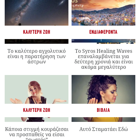
ΚΑΛΎΤΕΡΗ ΖΩΉ
ΕΝΔΙΑΦΈΡΟΝΤΑ
Το καλύτερο αγχολυτικό
Το Syros Healing Waves
είναι η παρατήρηση των
επαναλαμβάνεται για
άστρων
δεύτερη χρονιά και είναι
ακόμα μεγαλύτερο
ΚΑΛΎΤΕΡΗ ΖΩΉ
ΒΙΒΛΊΑ
Κάποια στιγμή κουράζεσαι
Αυτό Σταματάει Εδώ
να προσπαθείς να είσαι
“σωστός”