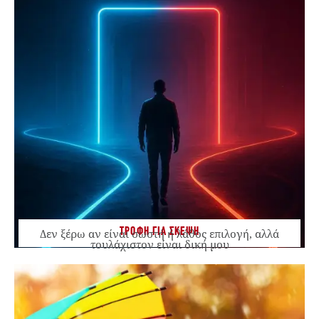
ΤΡΟΦΗ ΓΙΑ ΣΚΕΨΗ
Δεν ξέρω αν είναι σωστή ή λάθος επιλογή, αλλά
τουλάχιστον είναι δική μου