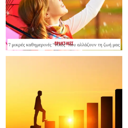
ΠΡΑΚΤΙΚΕΣ
7 μικρές καθημερινές “νίκες” που αλλάζουν τη ζωή μας