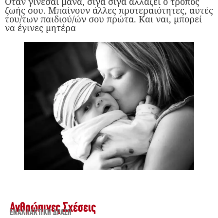
Όταν γίνεσαι μάνα, σιγά σιγά αλλάζει ο τρόπος
ζωής σου. Μπαίνουν άλλες προτεραιότητες, αυτές
του/των παιδιού/ών σου πρώτα. Και ναι, μπορεί
να έγινες μητέρα
Ανθρώπινες Σχέσεις
ΕΝΑΛΛΑΚΤΙΚΉ ΔΡΆΣΗ