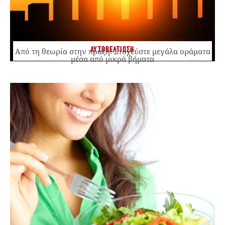
ΑΥΤΟΒΕΛΤΙΩΣΗ
Από τη θεωρία στην πράξη: Στοχεύστε μεγάλα οράματα
μέσα από μικρά βήματα