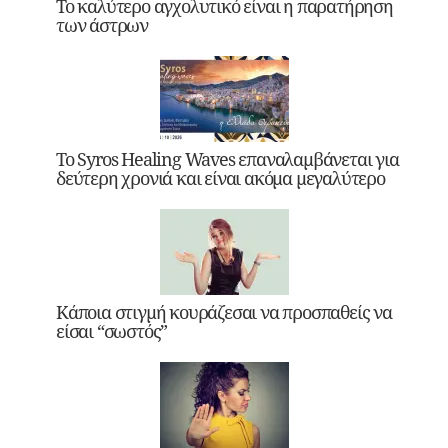
Το καλύτερο αγχολυτικό είναι η παρατήρηση
των άστρων
Το Syros Healing Waves επαναλαμβάνεται για
δεύτερη χρονιά και είναι ακόμα μεγαλύτερο
Κάποια στιγμή κουράζεσαι να προσπαθείς να
είσαι “σωστός”