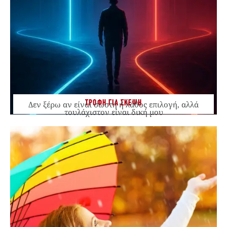
ΤΡΟΦΗ ΓΙΑ ΣΚΕΨΗ
Δεν ξέρω αν είναι σωστή ή λάθος επιλογή, αλλά
τουλάχιστον είναι δική μου