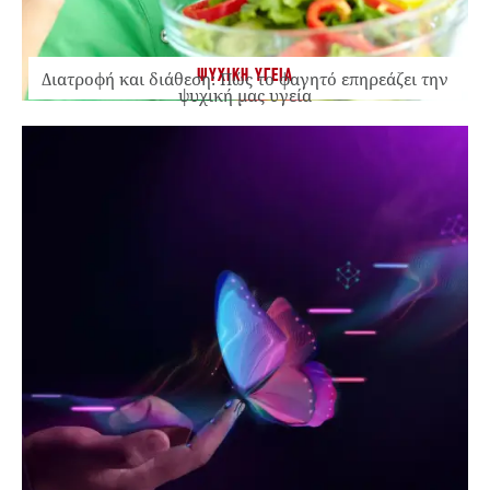
ΨΥΧΙΚΗ ΥΓΕΙΑ
Διατροφή και διάθεση: Πώς το φαγητό επηρεάζει την
ψυχική μας υγεία