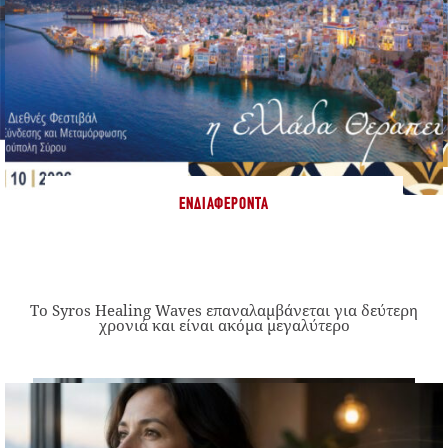
ΕΝΔΙΑΦΈΡΟΝΤΑ
Το Syros Healing Waves επαναλαμβάνεται για δεύτερη
χρονιά και είναι ακόμα μεγαλύτερο