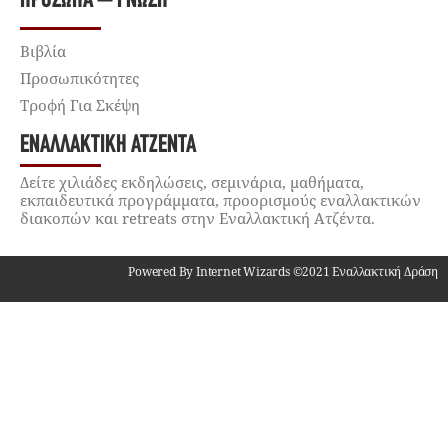
ΠΡΌΣΩΠΑ – ΓΝΏΣΗ
Βιβλία
Προσωπικότητες
Τροφή Για Σκέψη
ΕΝΑΛΛΑΚΤΙΚΉ ΑΤΖΈΝΤΑ
Δείτε χιλιάδες εκδηλώσεις, σεμινάρια, μαθήματα,
εκπαιδευτικά προγράμματα, προορισμούς εναλλακτικών
διακοπών και retreats στην Εναλλακτική Ατζέντα.
Powered By Internet Wizards ©2021 Εναλλακτική Δράση