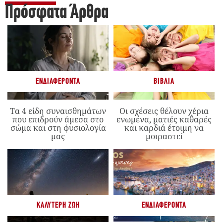
Πρόσφατα Άρθρα
ΕΝΔΙΑΦΈΡΟΝΤΑ
ΒΙΒΛΊΑ
Τα 4 είδη συναισθημάτων
Οι σχέσεις θέλουν χέρια
που επιδρούν άμεσα στο
ενωμένα, ματιές καθαρές
σώμα και στη φυσιολογία
και καρδιά έτοιμη να
μας
μοιραστεί
ΚΑΛΎΤΕΡΗ ΖΩΉ
ΕΝΔΙΑΦΈΡΟΝΤΑ