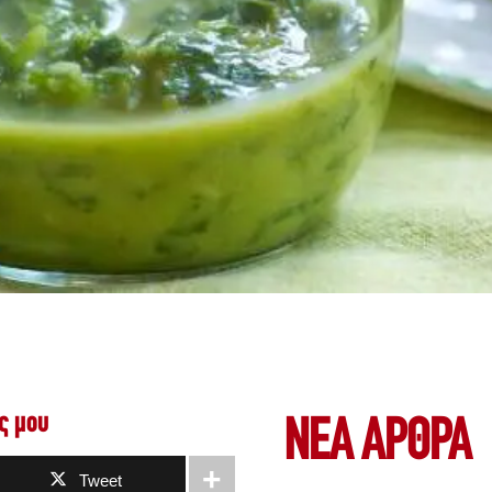
ς μου
ΝΕΑ ΆΡΘΡΑ
Tweet