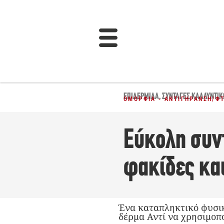
ΕΠΙΔΕΡΜΊΔΑ
,
ΣΥΝΤΑΓΈΣ ΚΑΛΛΥΝΤΙ
ΟΜΟΡΦΙΆ - ΑΝΤΙΓΉΡΑΝΣΗ
/
Φ
Εύκολη συντ
φακίδες και
Ένα καταπληκτικό φυσικ
δέρμα Αντί να χρησιμοπο