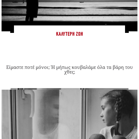
ΚΑΛΎΤΕΡΗ ΖΩΉ
Είμαστε ποτέ μόνοι; Ή μήπως κουβαλάμε όλα τα βάρη του
χθες;