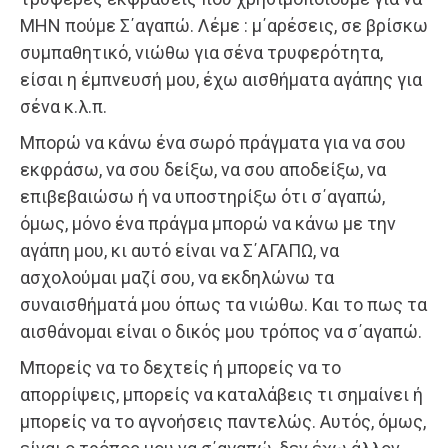
ΜΗΝ πούμε Σ΄αγαπώ. Λέμε : μ΄αρέσεις, σε βρίσκω
συμπαθητικό, νιώθω για σένα τρυφερότητα,
είσαι η έμπνευσή μου, έχω αισθήματα αγάπης για
σένα κ.λ.π.
Μπορώ να κάνω ένα σωρό πράγματα για να σου
εκφράσω, να σου δείξω, να σου αποδείξω, να
επιβεβαιώσω ή να υποστηρίξω ότι σ΄αγαπώ,
όμως, μόνο ένα πράγμα μπορώ να κάνω με την
αγάπη μου, κι αυτό είναι να Σ΄ΑΓΑΠΩ, να
ασχολούμαι μαζί σου, να εκδηλώνω τα
συναισθήματά μου όπως τα νιώθω. Και το πως τα
αισθάνομαι είναι ο δικός μου τρόπος να σ΄αγαπώ.
Μπορείς να το δεχτείς ή μπορείς να το
απορρίψεις, μπορείς να καταλάβεις τι σημαίνει ή
μπορείς να το αγνοήσεις παντελώς. Αυτός, όμως,