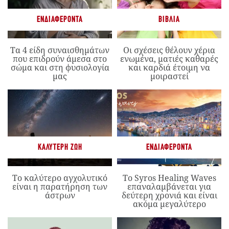
ΕΝΔΙΑΦΈΡΟΝΤΑ
ΒΙΒΛΊΑ
Τα 4 είδη συναισθημάτων
Οι σχέσεις θέλουν χέρια
που επιδρούν άμεσα στο
ενωμένα, ματιές καθαρές
σώμα και στη φυσιολογία
και καρδιά έτοιμη να
μας
μοιραστεί
ΚΑΛΎΤΕΡΗ ΖΩΉ
ΕΝΔΙΑΦΈΡΟΝΤΑ
Το καλύτερο αγχολυτικό
Το Syros Healing Waves
είναι η παρατήρηση των
επαναλαμβάνεται για
άστρων
δεύτερη χρονιά και είναι
ακόμα μεγαλύτερο