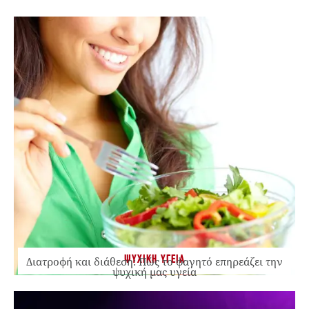
ΨΥΧΙΚΗ ΥΓΕΙΑ
Διατροφή και διάθεση: Πώς το φαγητό επηρεάζει την
ψυχική μας υγεία