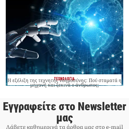
ΤΕΧΝΟΛΟΓΙΑ
Η εξέλιξη της τεχνητής νοημοσύνης: Πού σταματά η
μηχανή και ξεκινά ο άνθρωπος;
Εγγραφείτε στο Newsletter
μας
Λάβετε καθημερινά τα άρθρα μας στο e-mail