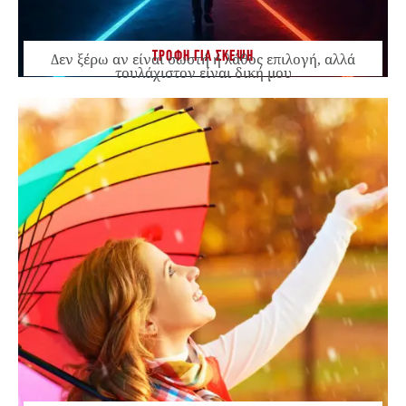
ΤΡΟΦΗ ΓΙΑ ΣΚΕΨΗ
Δεν ξέρω αν είναι σωστή ή λάθος επιλογή, αλλά
τουλάχιστον είναι δική μου