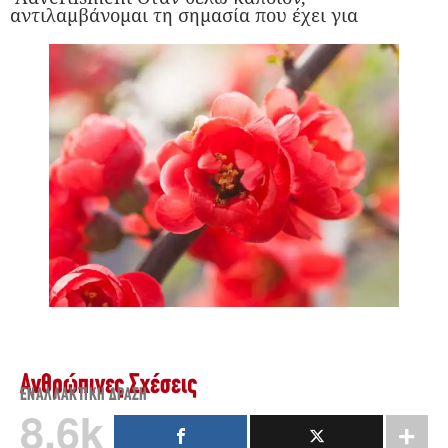
αντιλαμβάνομαι τη σημασία που έχει για
Ανθρώπινες Σχέσεις
ΕΝΑΛΛΑΚΤΙΚΉ ΔΡΆΣΗ
8.6k