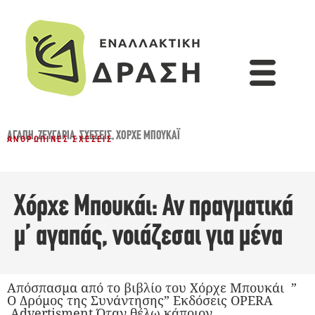
ΑΓΆΠΗ
,
ΖΕΥΓΆΡΙΑ
,
ΣΧΈΣΕΙΣ
,
ΧΌΡΧΕ ΜΠΟΥΚΆΙ
ΑΝΘΡΏΠΙΝΕΣ ΣΧΈΣΕΙΣ
Χόρχε Μπουκάι: Αν πραγματικά
μ’ αγαπάς, νοιάζεσαι για μένα
Απόσπασμα από το βιβλίο του Χόρχε Μπουκάι ”
Ο Δρόμος της Συνάντησης” Εκδόσεις OPERA
Advertisment Όταν θέλω κάποιον,