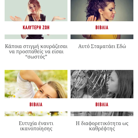
ΚΑΛΎΤΕΡΗ ΖΩΉ
ΒΙΒΛΊΑ
Κάποια στιγμή κουράζεσαι
Αυτό Σταματάει Εδώ
να προσπαθείς να είσαι
“σωστός”
ΒΙΒΛΊΑ
ΒΙΒΛΊΑ
Ευτυχία έναντι
Η διαφορετικότητα ως
ικανοποίησης
καθρέφτης