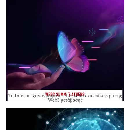
WEB3 SUMMIT ATHENS
Το Internet ξαναγράφεται. Η Ελλάδα στο επίκεντρο της
Web3 μετάβασης