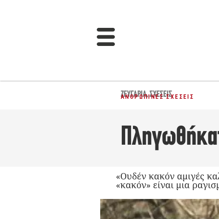
ΖΕΥΓΆΡΙΑ
,
ΣΧΈΣΕΙΣ
ΑΝΘΡΏΠΙΝΕΣ ΣΧΈΣΕΙΣ
Πληγωθήκατ
«Ουδέν κακόν αμιγές καλ
«κακόν» είναι μια ραγισ