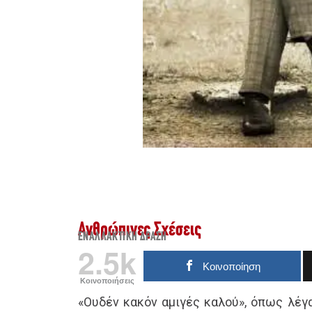
Ανθρώπινες Σχέσεις
ΕΝΑΛΛΑΚΤΙΚΉ ΔΡΆΣΗ
2.5k
Κοινοποίηση
Κοινοποιήσεις
«Ουδέν κακόν αμιγές καλού», όπως λέγα