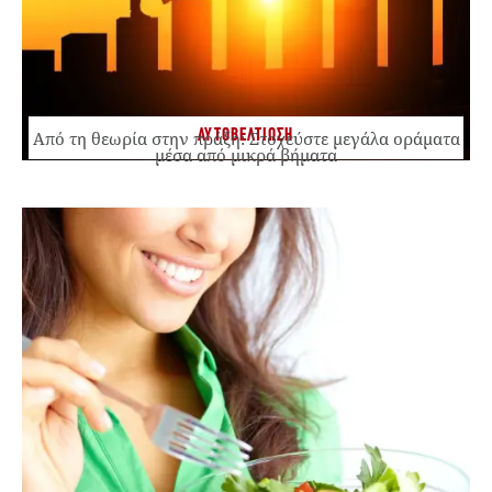
ΑΥΤΟΒΕΛΤΙΩΣΗ
Από τη θεωρία στην πράξη: Στοχεύστε μεγάλα οράματα
μέσα από μικρά βήματα