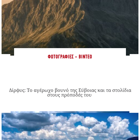
ΦΩΤΟΓΡΑΦΊΕΣ - ΒΊΝΤΕΟ
Δίρφυς: Το αγέρωχο βουνό της Εύβοιας και τα στολίδια
στους πρόποδές του