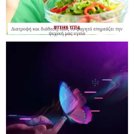
ΨΥΧΙΚΗ ΥΓΕΙΑ
Διατροφή και διάθεση: Πώς το φαγητό επηρεάζει την
ψυχική μας υγεία