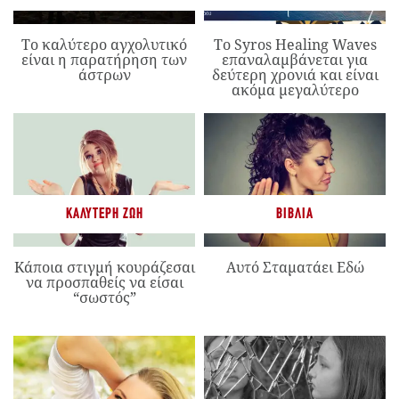
Το καλύτερο αγχολυτικό
Το Syros Healing Waves
είναι η παρατήρηση των
επαναλαμβάνεται για
άστρων
δεύτερη χρονιά και είναι
ακόμα μεγαλύτερο
ΚΑΛΎΤΕΡΗ ΖΩΉ
ΒΙΒΛΊΑ
Κάποια στιγμή κουράζεσαι
Αυτό Σταματάει Εδώ
να προσπαθείς να είσαι
“σωστός”