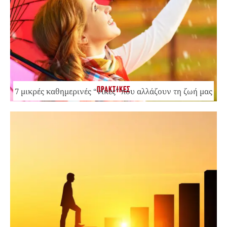
ΠΡΑΚΤΙΚΕΣ
7 μικρές καθημερινές “νίκες” που αλλάζουν τη ζωή μας