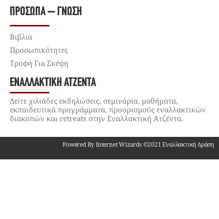
ΠΡΌΣΩΠΑ – ΓΝΏΣΗ
Βιβλία
Προσωπικότητες
Τροφή Για Σκέψη
ΕΝΑΛΛΑΚΤΙΚΉ ΑΤΖΈΝΤΑ
Δείτε χιλιάδες εκδηλώσεις, σεμινάρια, μαθήματα,
εκπαιδευτικά προγράμματα, προορισμούς εναλλακτικών
διακοπών και retreats στην Εναλλακτική Ατζέντα.
Powered By Internet Wizards ©2021 Εναλλακτική Δράση