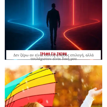
ΤΡΟΦΗ ΓΙΑ ΣΚΕΨΗ
Δεν ξέρω αν είναι σωστή ή λάθος επιλογή, αλλά
τουλάχιστον είναι δική μου