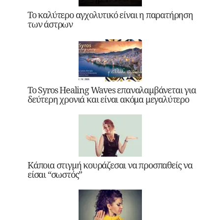
Το καλύτερο αγχολυτικό είναι η παρατήρηση
των άστρων
Το Syros Healing Waves επαναλαμβάνεται για
δεύτερη χρονιά και είναι ακόμα μεγαλύτερο
Κάποια στιγμή κουράζεσαι να προσπαθείς να
είσαι “σωστός”