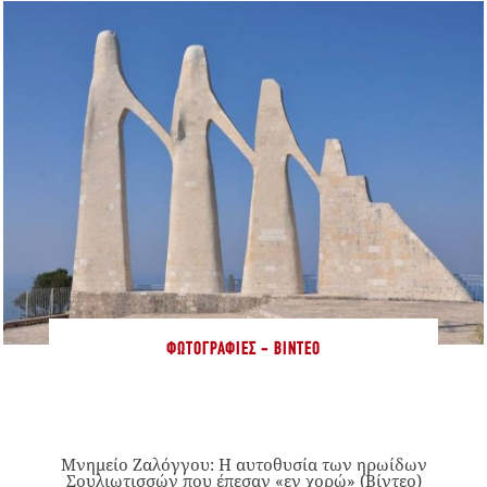
ΦΩΤΟΓΡΑΦΊΕΣ - ΒΊΝΤΕΟ
Μνημείο Ζαλόγγου: Η αυτοθυσία των ηρωίδων
Σουλιωτισσών που έπεσαν «εν χορώ» (Βίντεο)