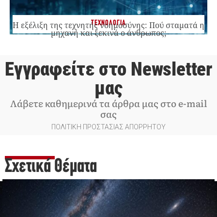
ΤΕΧΝΟΛΟΓΙΑ
Η εξέλιξη της τεχνητής νοημοσύνης: Πού σταματά η
μηχανή και ξεκινά ο άνθρωπος;
Εγγραφείτε στο Newsletter
μας
Λάβετε καθημερινά τα άρθρα μας στο e-mail
σας
ΠΟΛΙΤΙΚΗ ΠΡΟΣΤΑΣΙΑΣ ΑΠΟΡΡΗΤΟΥ
Σχετικά Θέματα