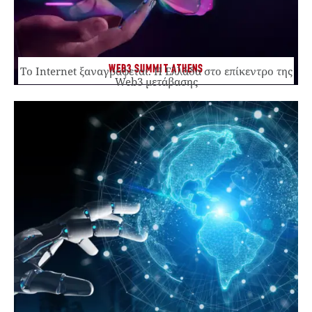
WEB3 SUMMIT ATHENS
Το Internet ξαναγράφεται. Η Ελλάδα στο επίκεντρο της
Web3 μετάβασης