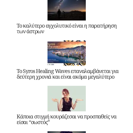
Το καλύτερο αγχολυτικό είναι η παρατήρηση
των άστρων
Το Syros Healing Waves επαναλαμβάνεται για
δεύτερη χρονιά και είναι ακόμα μεγαλύτερο
Κάποια στιγμή κουράζεσαι να προσπαθείς να
είσαι “σωστός”