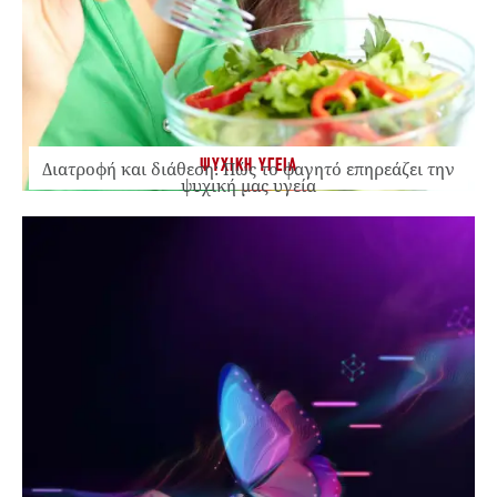
ΨΥΧΙΚΗ ΥΓΕΙΑ
Διατροφή και διάθεση: Πώς το φαγητό επηρεάζει την
ψυχική μας υγεία