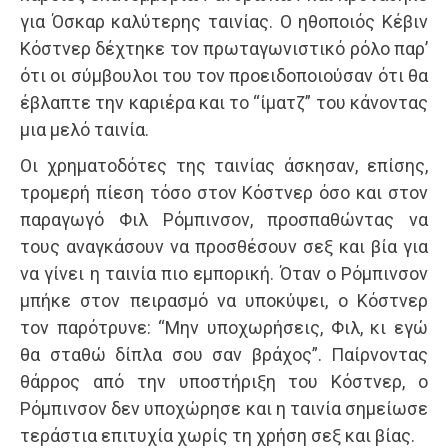
για Όσκαρ καλύτερης ταινίας. Ο ηθοποιός Κέβιν
Κόστνερ δέχτηκε τον πρωταγωνιστικό ρόλο παρ’
ότι οι σύμβουλοι του τον προειδοποιούσαν ότι θα
έβλαπτε την καριέρα και το “ίματζ” του κάνοντας
μια μελό ταινία.
Οι χρηματοδότες της ταινίας άσκησαν, επίσης,
τρομερή πίεση τόσο στον Κόστνερ όσο και στον
παραγωγό Φιλ Ρόμπινσον, προσπαθώντας να
τους αναγκάσουν να προσθέσουν σεξ και βία για
να γίνει η ταινία πιο εμπορική. Όταν ο Ρόμπινσον
μπήκε στον πειρασμό να υποκύψει, ο Κόστνερ
τον παρότρυνε: “Μην υποχωρήσεις, Φιλ, κι εγώ
θα σταθώ δίπλα σου σαν βράχος”. Παίρνοντας
θάρρος από την υποστήριξη του Κόστνερ, ο
Ρόμπινσον δεν υποχώρησε και η ταινία σημείωσε
τεράστια επιτυχία χωρίς τη χρήση σεξ και βίας.