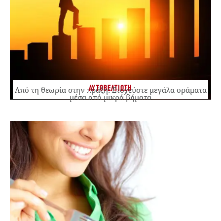
ΑΥΤΟΒΕΛΤΙΩΣΗ
Από τη θεωρία στην πράξη: Στοχεύστε μεγάλα οράματα
μέσα από μικρά βήματα