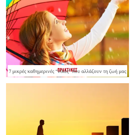
ΠΡΑΚΤΙΚΕΣ
7 μικρές καθημερινές “νίκες” που αλλάζουν τη ζωή μας