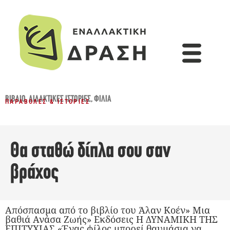
ΒΙΒΛΊΟ
,
ΔΙΔΑΚΤΙΚΈΣ ΙΣΤΟΡΊΕΣ
,
ΦΙΛΊΑ
ΠΑΡΑΒΟΛΈΣ & ΙΣΤΟΡΊΕΣ
Θα σταθώ δίπλα σου σαν
βράχος
Απόσπασμα από το βιβλίο του Άλαν Κοέν» Μια
βαθιά Ανάσα Ζωής» Εκδόσεις Η ΔΥΝΑΜΙΚΗ ΤΗΣ
ΕΠΙΤΥΧΙΑΣ «Ένας φίλος μπορεί θαυμάσια να