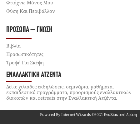
Φτιάχνω Μόνος Μου
Φύση Και Περιβάλλον
ΠΡΌΣΩΠΑ – ΓΝΏΣΗ
Βιβλία
Προσωπικότητες
Τροφή Για Σκέψη
ΕΝΑΛΛΑΚΤΙΚΉ ΑΤΖΈΝΤΑ
Δείτε χιλιάδες εκδηλώσεις, σεμινάρια, μαθήματα,
εκπαιδευτικά προγράμματα, προορισμούς εναλλακτικών
διακοπών και retreats στην Εναλλακτική Ατζέντα.
Powered By Internet Wizards ©2021 Εναλλακτική Δράση