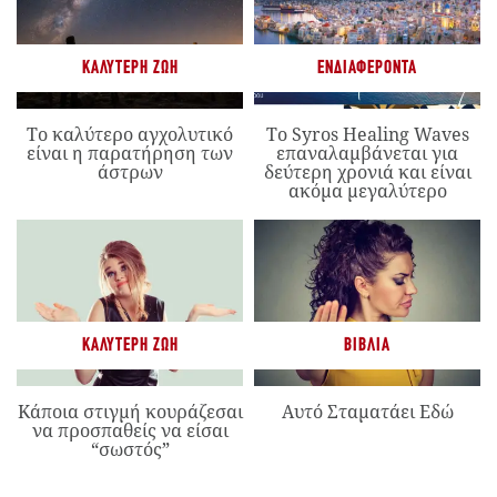
ΚΑΛΎΤΕΡΗ ΖΩΉ
ΕΝΔΙΑΦΈΡΟΝΤΑ
Το καλύτερο αγχολυτικό
Το Syros Healing Waves
είναι η παρατήρηση των
επαναλαμβάνεται για
άστρων
δεύτερη χρονιά και είναι
ακόμα μεγαλύτερο
ΚΑΛΎΤΕΡΗ ΖΩΉ
ΒΙΒΛΊΑ
Κάποια στιγμή κουράζεσαι
Αυτό Σταματάει Εδώ
να προσπαθείς να είσαι
“σωστός”