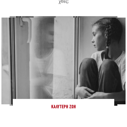
χθες;
ΚΑΛΎΤΕΡΗ ΖΩΉ