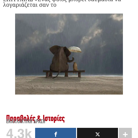
λογαριάζεται σαν το
Παραβολές & Ιστορίες
ΕΝΑΛΛΑΚΤΙΚΉ ΔΡΆΣΗ
4.3k