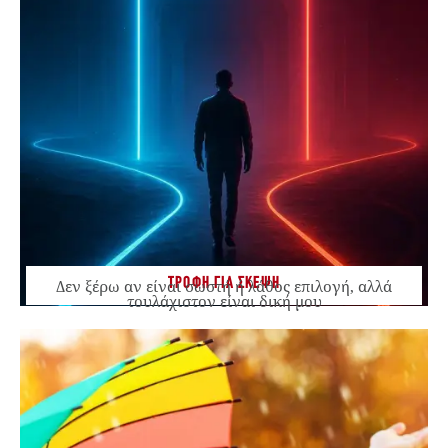
ΤΡΟΦΗ ΓΙΑ ΣΚΕΨΗ
Δεν ξέρω αν είναι σωστή ή λάθος επιλογή, αλλά
τουλάχιστον είναι δική μου