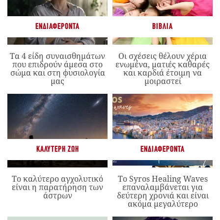
ΕΝΔΙΑΦΈΡΟΝΤΑ
ΒΙΒΛΊΑ
Τα 4 είδη συναισθημάτων
Οι σχέσεις θέλουν χέρια
που επιδρούν άμεσα στο
ενωμένα, ματιές καθαρές
σώμα και στη φυσιολογία
και καρδιά έτοιμη να
μας
μοιραστεί
ΚΑΛΎΤΕΡΗ ΖΩΉ
ΕΝΔΙΑΦΈΡΟΝΤΑ
Το καλύτερο αγχολυτικό
Το Syros Healing Waves
είναι η παρατήρηση των
επαναλαμβάνεται για
άστρων
δεύτερη χρονιά και είναι
ακόμα μεγαλύτερο