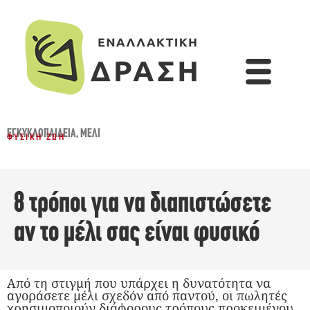
ΕΓΚΥΚΛΟΠΑΙΔΕΙΑ
,
ΜΈΛΙ
ΦΥΣΙΚΉ ΖΩΉ
8 τρόποι για να διαπιστώσετε
αν το μέλι σας είναι φυσικό
Από τη στιγμή που υπάρχει η δυνατότητα να
αγοράσετε μέλι σχεδόν από παντού, οι πωλητές
χρησιμοποιούν διάφορους τρόπους προκειμένου