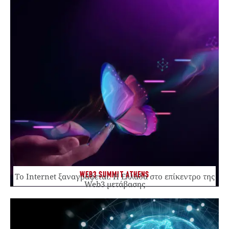
WEB3 SUMMIT ATHENS
Το Internet ξαναγράφεται. Η Ελλάδα στο επίκεντρο της
Web3 μετάβασης