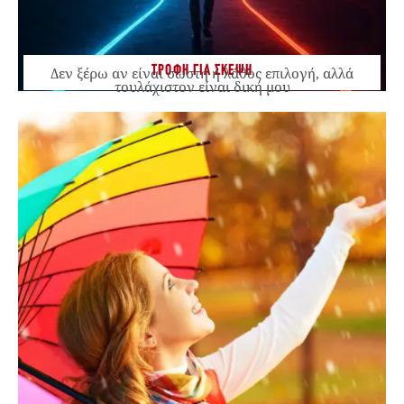
ΤΡΟΦΗ ΓΙΑ ΣΚΕΨΗ
Δεν ξέρω αν είναι σωστή ή λάθος επιλογή, αλλά
τουλάχιστον είναι δική μου