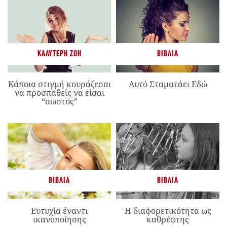
ΚΑΛΎΤΕΡΗ ΖΩΉ
ΒΙΒΛΊΑ
Κάποια στιγμή κουράζεσαι
Αυτό Σταματάει Εδώ
να προσπαθείς να είσαι
“σωστός”
ΒΙΒΛΊΑ
ΒΙΒΛΊΑ
Ευτυχία έναντι
Η διαφορετικότητα ως
ικανοποίησης
καθρέφτης