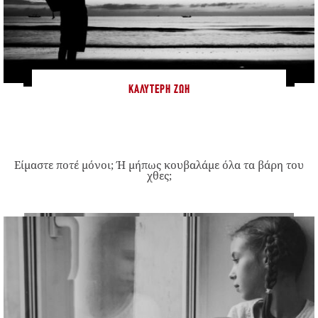
ΚΑΛΎΤΕΡΗ ΖΩΉ
Είμαστε ποτέ μόνοι; Ή μήπως κουβαλάμε όλα τα βάρη του
χθες;