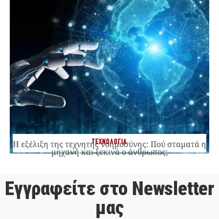
ΤΕΧΝΟΛΟΓΙΑ
Η εξέλιξη της τεχνητής νοημοσύνης: Πού σταματά η
μηχανή και ξεκινά ο άνθρωπος;
Εγγραφείτε στο Newsletter
μας