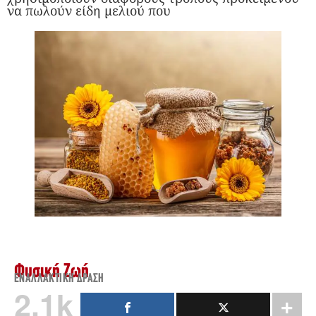
να πωλούν είδη μελιού που
Φυσική Ζωή
ΕΝΑΛΛΑΚΤΙΚΉ ΔΡΆΣΗ
2.1k