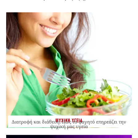
ΨΥΧΙΚΗ ΥΓΕΙΑ
Διατροφή και διάθεση: Πώς το φαγητό επηρεάζει την
ψυχική μας υγεία