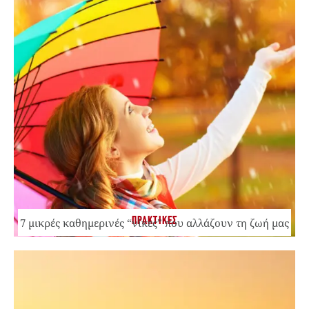
ΠΡΑΚΤΙΚΕΣ
7 μικρές καθημερινές “νίκες” που αλλάζουν τη ζωή μας