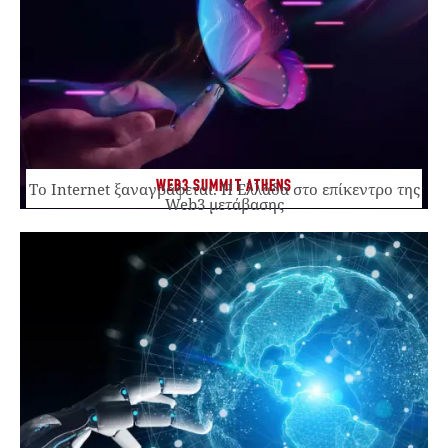
WEB3 SUMMIT ATHENS
Το Internet ξαναγράφεται. Η Ελλάδα στο επίκεντρο της
Web3 μετάβασης