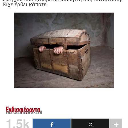
Είχε έρθει κάποτε
Ενδιαφέροντα
ΕΝΑΛΛΑΚΤΙΚΉ ΔΡΆΣΗ
1.5k