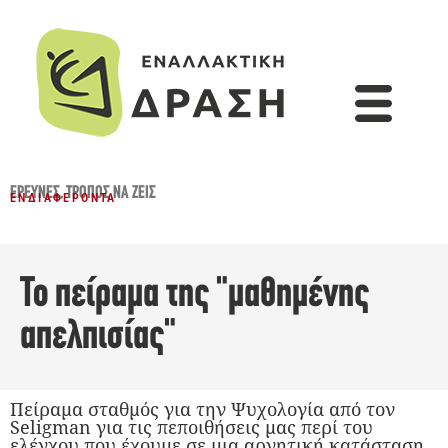
ΈΡΕΥΝΕΣ
,
ΤΡΌΠΟΣ ΝΑ ΖΕΙΣ
ΕΝΔΙΑΦΈΡΟΝΤΑ
Το πείραμα της "μαθημένης
απελπισίας"
Πείραμα σταθμός για την Ψυχολογία από τον
Seligman για τις πεποιθήσεις μας περί του
ελέγχου που έχουμε σε μια αρνητική κατάσταση.