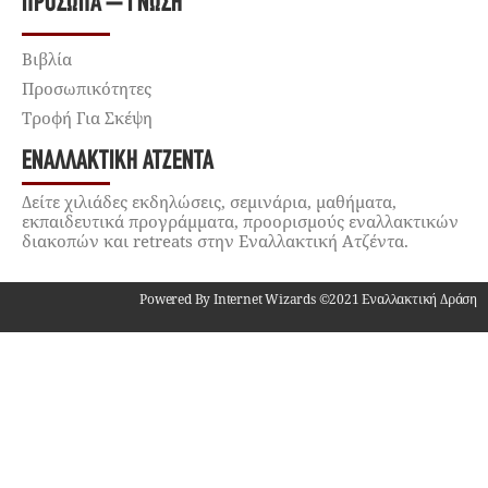
ΠΡΌΣΩΠΑ – ΓΝΏΣΗ
Βιβλία
Προσωπικότητες
Τροφή Για Σκέψη
ΕΝΑΛΛΑΚΤΙΚΉ ΑΤΖΈΝΤΑ
Δείτε χιλιάδες εκδηλώσεις, σεμινάρια, μαθήματα,
εκπαιδευτικά προγράμματα, προορισμούς εναλλακτικών
διακοπών και retreats στην Εναλλακτική Ατζέντα.
Powered By Internet Wizards ©2021 Εναλλακτική Δράση