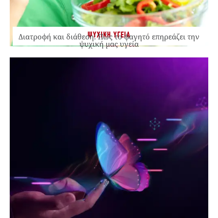
ΨΥΧΙΚΗ ΥΓΕΙΑ
Διατροφή και διάθεση: Πώς το φαγητό επηρεάζει την
ψυχική μας υγεία