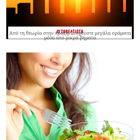
ΑΥΤΟΒΕΛΤΙΩΣΗ
Από τη θεωρία στην πράξη: Στοχεύστε μεγάλα οράματα
μέσα από μικρά βήματα