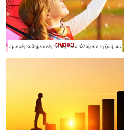
ΠΡΑΚΤΙΚΕΣ
7 μικρές καθημερινές “νίκες” που αλλάζουν τη ζωή μας