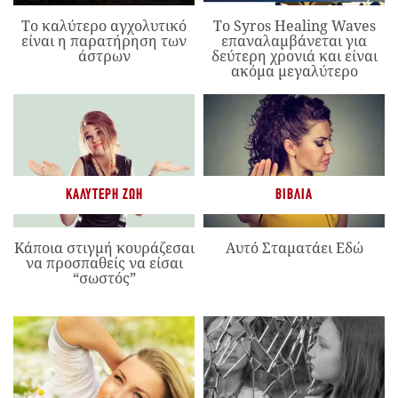
Το καλύτερο αγχολυτικό
Το Syros Healing Waves
είναι η παρατήρηση των
επαναλαμβάνεται για
άστρων
δεύτερη χρονιά και είναι
ακόμα μεγαλύτερο
ΚΑΛΎΤΕΡΗ ΖΩΉ
ΒΙΒΛΊΑ
Κάποια στιγμή κουράζεσαι
Αυτό Σταματάει Εδώ
να προσπαθείς να είσαι
“σωστός”