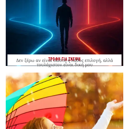
ΤΡΟΦΗ ΓΙΑ ΣΚΕΨΗ
Δεν ξέρω αν είναι σωστή ή λάθος επιλογή, αλλά
τουλάχιστον είναι δική μου