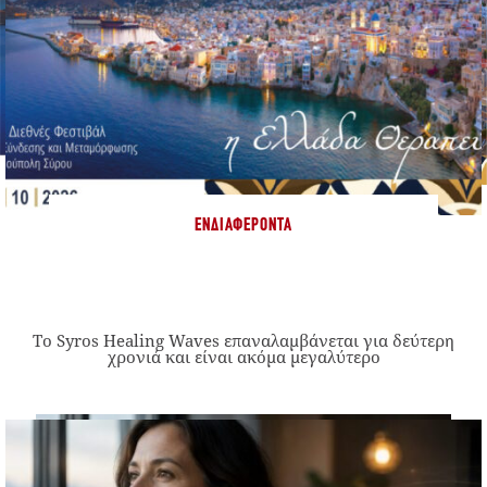
ΕΝΔΙΑΦΈΡΟΝΤΑ
Το Syros Healing Waves επαναλαμβάνεται για δεύτερη
χρονιά και είναι ακόμα μεγαλύτερο