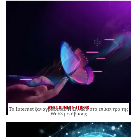
WEB3 SUMMIT ATHENS
Το Internet ξαναγράφεται. Η Ελλάδα στο επίκεντρο της
Web3 μετάβασης