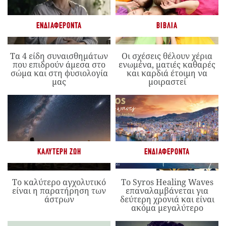
ΕΝΔΙΑΦΈΡΟΝΤΑ
ΒΙΒΛΊΑ
Τα 4 είδη συναισθημάτων
Οι σχέσεις θέλουν χέρια
που επιδρούν άμεσα στο
ενωμένα, ματιές καθαρές
σώμα και στη φυσιολογία
και καρδιά έτοιμη να
μας
μοιραστεί
ΚΑΛΎΤΕΡΗ ΖΩΉ
ΕΝΔΙΑΦΈΡΟΝΤΑ
Το καλύτερο αγχολυτικό
Το Syros Healing Waves
είναι η παρατήρηση των
επαναλαμβάνεται για
άστρων
δεύτερη χρονιά και είναι
ακόμα μεγαλύτερο