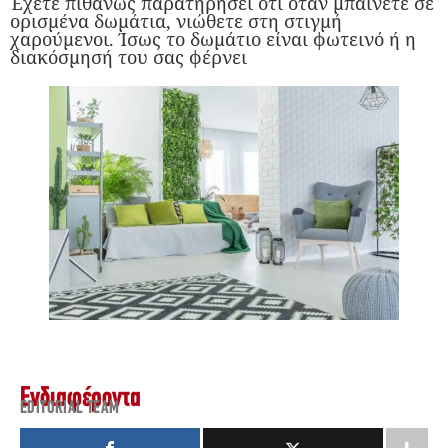
Έχετε πιθανώς παρατηρήσει ότι όταν μπαίνετε σε
ορισμένα δωμάτια, νιώθετε στη στιγμή
χαρούμενοι. Ίσως το δωμάτιο είναι φωτεινό ή η
διακόσμησή του σας φέρνει
Ενδιαφέροντα
EDITORIAL TEAM