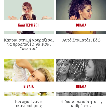
ΚΑΛΎΤΕΡΗ ΖΩΉ
ΒΙΒΛΊΑ
Κάποια στιγμή κουράζεσαι
Αυτό Σταματάει Εδώ
να προσπαθείς να είσαι
“σωστός”
ΒΙΒΛΊΑ
ΒΙΒΛΊΑ
Ευτυχία έναντι
Η διαφορετικότητα ως
ικανοποίησης
καθρέφτης