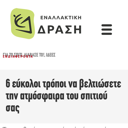
ΓΙΑ ΤΟ ΣΠΊΤΙ
,
ΔΙΆΒΑΣΈ ΤΟ!
,
ΙΔΈΕΣ
ΕΝΔΙΑΦΈΡΟΝΤΑ
6 εύκολοι τρόποι να βελτιώσετε
την ατμόσφαιρα του σπιτιού
σας