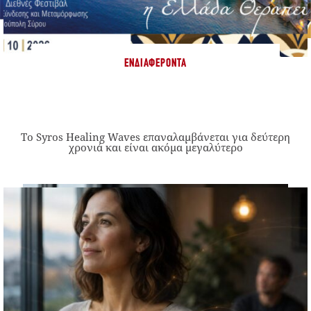
ΕΝΔΙΑΦΈΡΟΝΤΑ
Το Syros Healing Waves επαναλαμβάνεται για δεύτερη
χρονιά και είναι ακόμα μεγαλύτερο