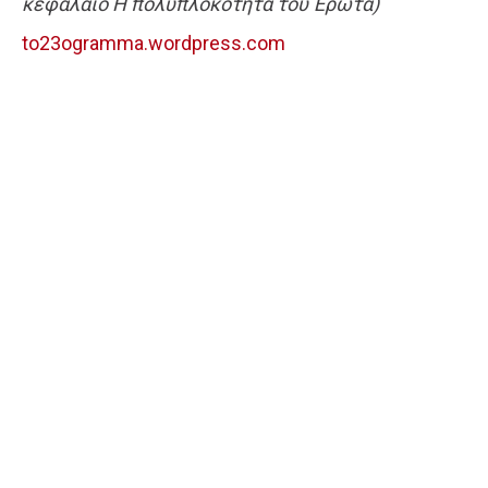
κεφάλαιο Η πολυπλοκότητα του Έρωτα)
to23ogramma.wordpress.com