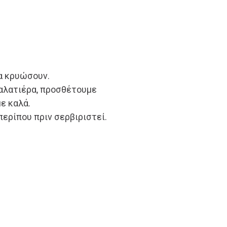
α κρυώσουν.
σαλατιέρα, προσθέτουμε
ε καλά.
περίπου πριν σερβιριστεί.