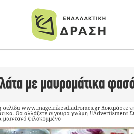
αλάτα με μαυρομάτικα φασ
 σελίδα www.mageirikesdiadromes.gr Δοκιμάστε τη
τικα. Θα αλλάξετε σίγουρα γνώμη !!Advertisment Σ
α μαϊντανό ψιλοκομμένο