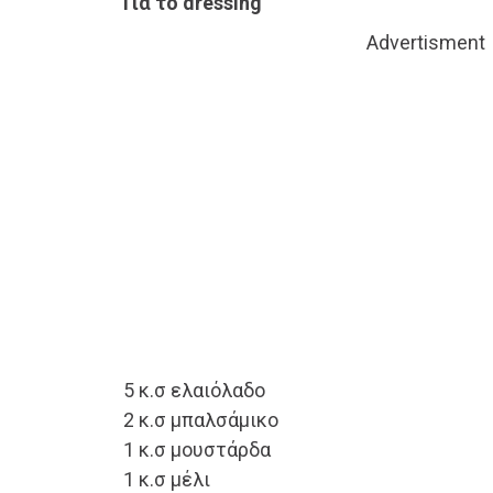
Για το dressing
Advertisment
5 κ.σ ελαιόλαδο
2 κ.σ μπαλσάμικο
1 κ.σ μουστάρδα
1 κ.σ μέλι