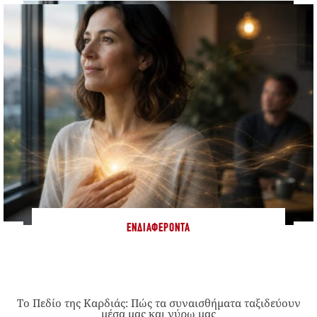
ΕΝΔΙΑΦΈΡΟΝΤΑ
Το Πεδίο της Καρδιάς: Πώς τα συναισθήματα ταξιδεύουν
μέσα μας και γύρω μας