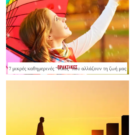
ΠΡΑΚΤΙΚΕΣ
7 μικρές καθημερινές “νίκες” που αλλάζουν τη ζωή μας