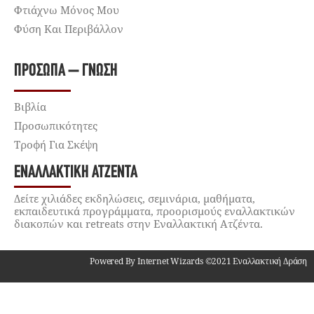
Φτιάχνω Μόνος Μου
Φύση Και Περιβάλλον
ΠΡΌΣΩΠΑ – ΓΝΏΣΗ
Βιβλία
Προσωπικότητες
Τροφή Για Σκέψη
ΕΝΑΛΛΑΚΤΙΚΉ ΑΤΖΈΝΤΑ
Δείτε χιλιάδες εκδηλώσεις, σεμινάρια, μαθήματα,
εκπαιδευτικά προγράμματα, προορισμούς εναλλακτικών
διακοπών και retreats στην Εναλλακτική Ατζέντα.
Powered By Internet Wizards ©2021 Εναλλακτική Δράση