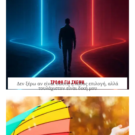
ΤΡΟΦΗ ΓΙΑ ΣΚΕΨΗ
Δεν ξέρω αν είναι σωστή ή λάθος επιλογή, αλλά
τουλάχιστον είναι δική μου