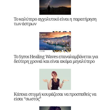
Το καλύτερο αγχολυτικό είναι η παρατήρηση
των άστρων
Το Syros Healing Waves επαναλαμβάνεται για
δεύτερη χρονιά και είναι ακόμα μεγαλύτερο
Κάποια στιγμή κουράζεσαι να προσπαθείς να
είσαι “σωστός”