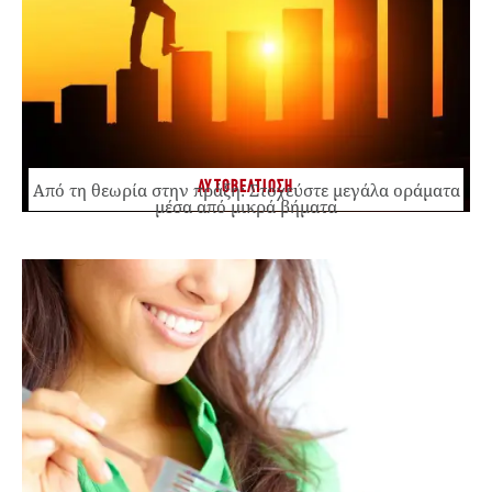
ΑΥΤΟΒΕΛΤΙΩΣΗ
Από τη θεωρία στην πράξη: Στοχεύστε μεγάλα οράματα
μέσα από μικρά βήματα