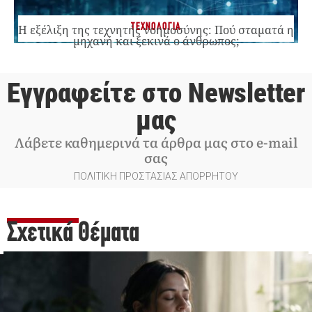
ΤΕΧΝΟΛΟΓΙΑ
Η εξέλιξη της τεχνητής νοημοσύνης: Πού σταματά η
μηχανή και ξεκινά ο άνθρωπος;
Εγγραφείτε στο Newsletter
μας
Λάβετε καθημερινά τα άρθρα μας στο e-mail
σας
ΠΟΛΙΤΙΚΗ ΠΡΟΣΤΑΣΙΑΣ ΑΠΟΡΡΗΤΟΥ
Σχετικά Θέματα