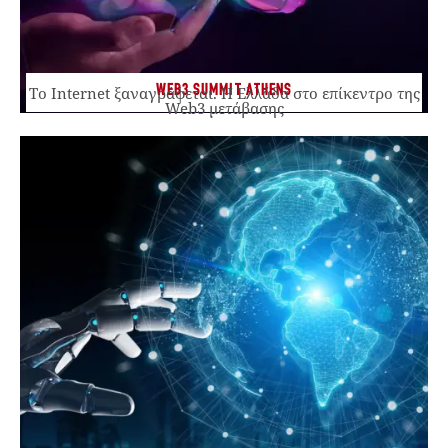
WEB3 SUMMIT ATHENS
Το Internet ξαναγράφεται. Η Ελλάδα στο επίκεντρο της
Web3 μετάβασης