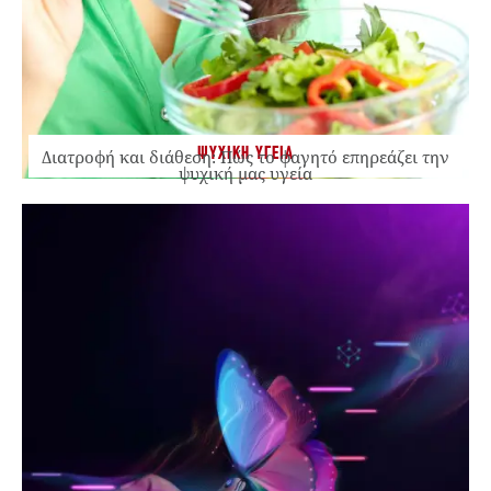
ΨΥΧΙΚΗ ΥΓΕΙΑ
Διατροφή και διάθεση: Πώς το φαγητό επηρεάζει την
ψυχική μας υγεία