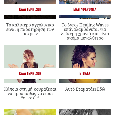
ΚΑΛΎΤΕΡΗ ΖΩΉ
ΕΝΔΙΑΦΈΡΟΝΤΑ
Το καλύτερο αγχολυτικό
Το Syros Healing Waves
είναι η παρατήρηση των
επαναλαμβάνεται για
άστρων
δεύτερη χρονιά και είναι
ακόμα μεγαλύτερο
ΚΑΛΎΤΕΡΗ ΖΩΉ
ΒΙΒΛΊΑ
Κάποια στιγμή κουράζεσαι
Αυτό Σταματάει Εδώ
να προσπαθείς να είσαι
“σωστός”