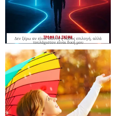
ΤΡΟΦΗ ΓΙΑ ΣΚΕΨΗ
Δεν ξέρω αν είναι σωστή ή λάθος επιλογή, αλλά
τουλάχιστον είναι δική μου