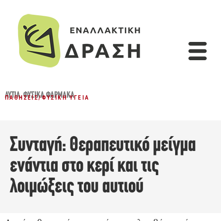
ΑΥΤΙΆ
,
ΦΥΣΙΚΆ ΦΆΡΜΑΚΑ
ΠΑΘΉΣΕΙΣ
/
ΦΥΣΙΚΉ ΥΓΕΊΑ
Συνταγή: Θεραπευτικό μείγμα
ενάντια στο κερί και τις
λοιμώξεις του αυτιού