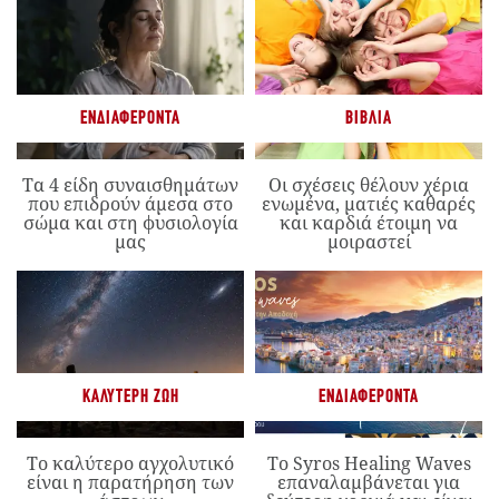
ΕΝΔΙΑΦΈΡΟΝΤΑ
ΒΙΒΛΊΑ
Τα 4 είδη συναισθημάτων
Οι σχέσεις θέλουν χέρια
που επιδρούν άμεσα στο
ενωμένα, ματιές καθαρές
σώμα και στη φυσιολογία
και καρδιά έτοιμη να
μας
μοιραστεί
ΚΑΛΎΤΕΡΗ ΖΩΉ
ΕΝΔΙΑΦΈΡΟΝΤΑ
Το καλύτερο αγχολυτικό
Το Syros Healing Waves
είναι η παρατήρηση των
επαναλαμβάνεται για