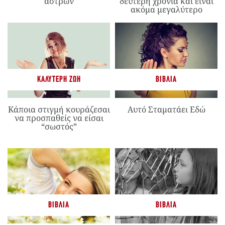
άστρων
δεύτερη χρονιά και είναι
ακόμα μεγαλύτερο
ΚΑΛΎΤΕΡΗ ΖΩΉ
ΒΙΒΛΊΑ
Κάποια στιγμή κουράζεσαι
Αυτό Σταματάει Εδώ
να προσπαθείς να είσαι
“σωστός”
ΒΙΒΛΊΑ
ΒΙΒΛΊΑ