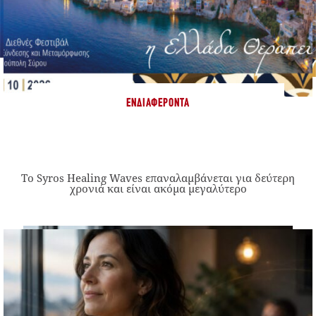
ΕΝΔΙΑΦΈΡΟΝΤΑ
Το Syros Healing Waves επαναλαμβάνεται για δεύτερη
χρονιά και είναι ακόμα μεγαλύτερο