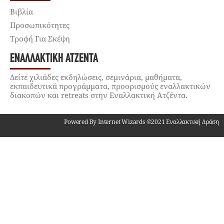
Βιβλία
Προσωπικότητες
Τροφή Για Σκέψη
ΕΝΑΛΛΑΚΤΙΚΉ ΑΤΖΈΝΤΑ
Δείτε χιλιάδες εκδηλώσεις, σεμινάρια, μαθήματα,
εκπαιδευτικά προγράμματα, προορισμούς εναλλακτικών
διακοπών και retreats στην Εναλλακτική Ατζέντα.
Powered By Internet Wizards ©2021 Εναλλακτική Δράση