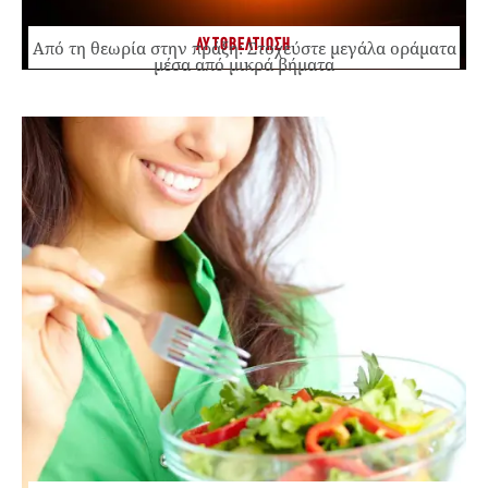
ΑΥΤΟΒΕΛΤΙΩΣΗ
Από τη θεωρία στην πράξη: Στοχεύστε μεγάλα οράματα
μέσα από μικρά βήματα