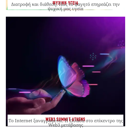
ΨΥΧΙΚΗ ΥΓΕΙΑ
Διατροφή και διάθεση: Πώς το φαγητό επηρεάζει την
ψυχική μας υγεία
WEB3 SUMMIT ATHENS
Το Internet ξαναγράφεται. Η Ελλάδα στο επίκεντρο της
Web3 μετάβασης