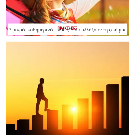
ΠΡΑΚΤΙΚΕΣ
7 μικρές καθημερινές “νίκες” που αλλάζουν τη ζωή μας