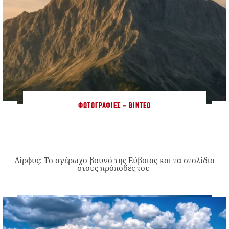
ΦΩΤΟΓΡΑΦΊΕΣ - ΒΊΝΤΕΟ
Δίρφυς: Το αγέρωχο βουνό της Εύβοιας και τα στολίδια
στους πρόποδές του