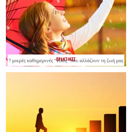
ΠΡΑΚΤΙΚΕΣ
7 μικρές καθημερινές “νίκες” που αλλάζουν τη ζωή μας