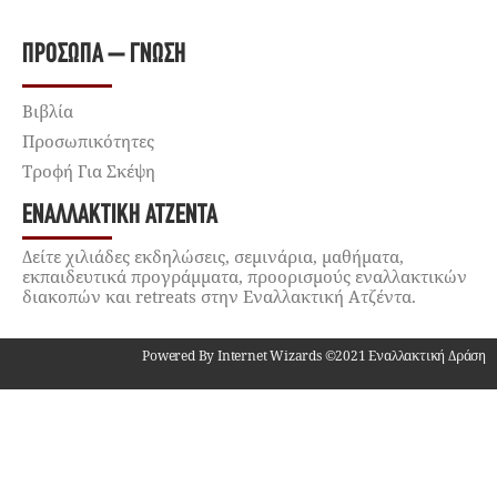
ΠΡΌΣΩΠΑ – ΓΝΏΣΗ
Βιβλία
Προσωπικότητες
Τροφή Για Σκέψη
ΕΝΑΛΛΑΚΤΙΚΉ ΑΤΖΈΝΤΑ
Δείτε χιλιάδες εκδηλώσεις, σεμινάρια, μαθήματα,
εκπαιδευτικά προγράμματα, προορισμούς εναλλακτικών
διακοπών και retreats στην Εναλλακτική Ατζέντα.
Powered By Internet Wizards ©2021 Εναλλακτική Δράση