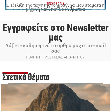
ΤΕΧΝΟΛΟΓΙΑ
Η εξέλιξη της τεχνητής νοημοσύνης: Πού σταματά η
μηχανή και ξεκινά ο άνθρωπος;
Εγγραφείτε στο Newsletter
μας
Λάβετε καθημερινά τα άρθρα μας στο e-mail
σας
ΠΟΛΙΤΙΚΗ ΠΡΟΣΤΑΣΙΑΣ ΑΠΟΡΡΗΤΟΥ
Σχετικά Θέματα