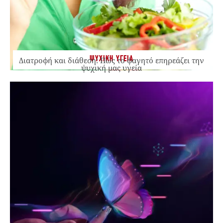
ΨΥΧΙΚΗ ΥΓΕΙΑ
Διατροφή και διάθεση: Πώς το φαγητό επηρεάζει την
ψυχική μας υγεία