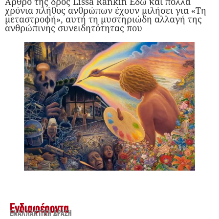
Άρθρο της δρος Lissa Rankin Εδώ και πολλά
χρόνια πλήθος ανθρώπων έχουν μιλήσει για «Τη
μεταστροφή», αυτή τη μυστηριώδη αλλαγή της
ανθρώπινης συνειδητότητας που
Ενδιαφέροντα
ΕΝΑΛΛΑΚΤΙΚΉ ΔΡΆΣΗ