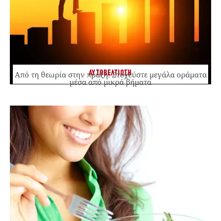
ΑΥΤΟΒΕΛΤΙΩΣΗ
Από τη θεωρία στην πράξη: Στοχεύστε μεγάλα οράματα
μέσα από μικρά βήματα