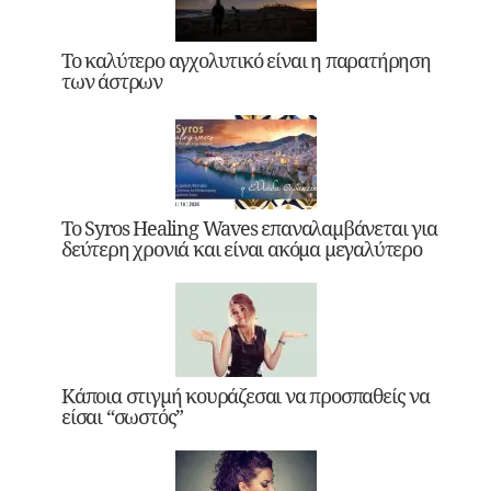
Το καλύτερο αγχολυτικό είναι η παρατήρηση
των άστρων
Το Syros Healing Waves επαναλαμβάνεται για
δεύτερη χρονιά και είναι ακόμα μεγαλύτερο
Κάποια στιγμή κουράζεσαι να προσπαθείς να
είσαι “σωστός”