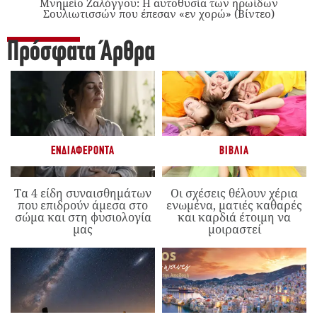
Μνημείο Ζαλόγγου: Η αυτοθυσία των ηρωίδων
Σουλιωτισσών που έπεσαν «εν χορώ» (Βίντεο)
Πρόσφατα Άρθρα
ΕΝΔΙΑΦΈΡΟΝΤΑ
ΒΙΒΛΊΑ
Τα 4 είδη συναισθημάτων
Οι σχέσεις θέλουν χέρια
που επιδρούν άμεσα στο
ενωμένα, ματιές καθαρές
σώμα και στη φυσιολογία
και καρδιά έτοιμη να
μας
μοιραστεί