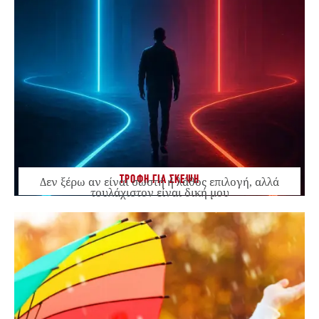
ΤΡΟΦΗ ΓΙΑ ΣΚΕΨΗ
Δεν ξέρω αν είναι σωστή ή λάθος επιλογή, αλλά
τουλάχιστον είναι δική μου