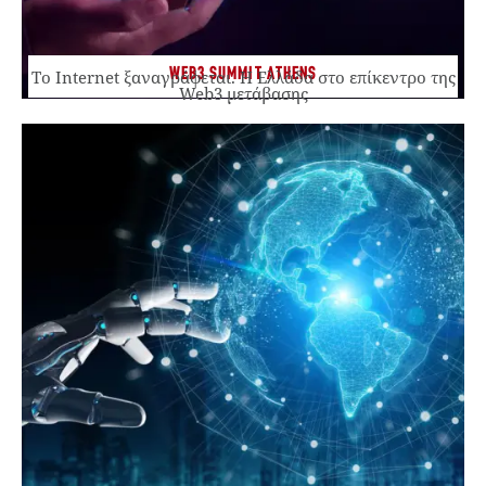
WEB3 SUMMIT ATHENS
Το Internet ξαναγράφεται. Η Ελλάδα στο επίκεντρο της
Web3 μετάβασης