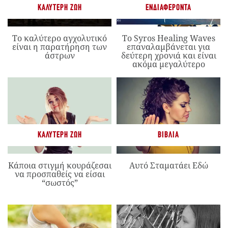
ΚΑΛΎΤΕΡΗ ΖΩΉ
ΕΝΔΙΑΦΈΡΟΝΤΑ
Το καλύτερο αγχολυτικό
Το Syros Healing Waves
είναι η παρατήρηση των
επαναλαμβάνεται για
άστρων
δεύτερη χρονιά και είναι
ακόμα μεγαλύτερο
ΚΑΛΎΤΕΡΗ ΖΩΉ
ΒΙΒΛΊΑ
Κάποια στιγμή κουράζεσαι
Αυτό Σταματάει Εδώ
να προσπαθείς να είσαι
“σωστός”