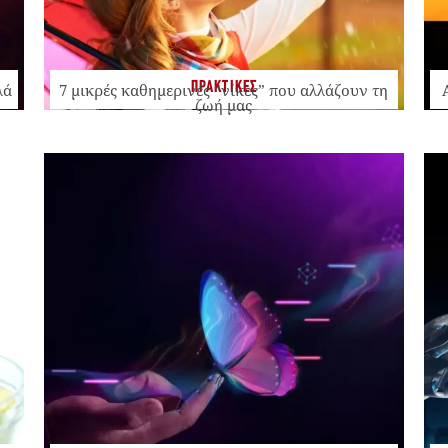
ΠΡΑΚΤΙΚΕΣ
λά
7 μικρές καθημερινές “νίκες” που αλλάζουν τη
ζωή μας