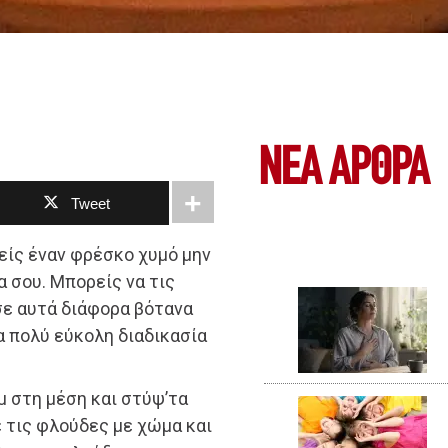
ΝΕΑ ΆΡΘΡΑ
Tweet
είς έναν φρέσκο χυμό μην
 σου. Μπορείς να τις
σε αυτά διάφορα βότανα
ρα πολύ εύκολη διαδικασία
μ στη μέση και στύψ’τα
 τις φλούδες με χώμα και