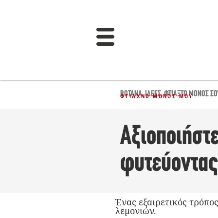
ΒΌΤΑΝΑ
,
ΙΔΈΕΣ
,
ΦΤΙΆΞΤΟ ΜΌΝΟΣ ΣΟ
ΦΤΙΆΧΝΩ ΜΌΝΟΣ ΜΟΥ
Αξιοποιήστε
φυτεύοντας
Ένας εξαιρετικός τρόπος
λεμονιών.