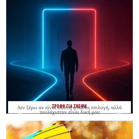
ΤΡΟΦΗ ΓΙΑ ΣΚΕΨΗ
Δεν ξέρω αν είναι σωστή ή λάθος επιλογή, αλλά
τουλάχιστον είναι δική μου