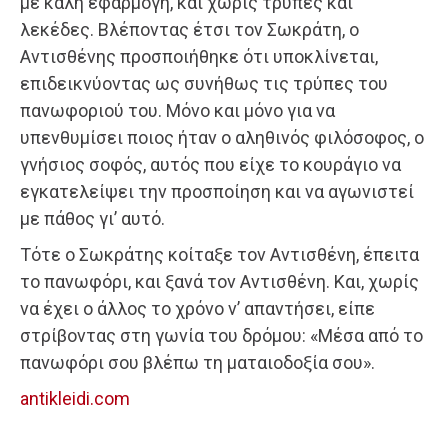
με καλή εφαρμογή, και χωρίς τρύπες και
λεκέδες. Βλέποντας έτσι τον Σωκράτη, ο
Αντισθένης προσποιήθηκε ότι υποκλίνεται,
επιδεικνύοντας ως συνήθως τις τρύπες του
πανωφοριού του. Μόνο και μόνο για να
υπενθυμίσει ποιος ήταν ο αληθινός φιλόσοφος, ο
γνήσιος σοφός, αυτός που είχε το κουράγιο να
εγκατελείψει την προσποίηση και να αγωνιστεί
με πάθος γι’ αυτό.
Τότε ο Σωκράτης κοίταξε τον Αντισθένη, έπειτα
το πανωφόρι, και ξανά τον Αντισθένη. Και, χωρίς
να έχει ο άλλος το χρόνο ν’ απαντήσει, είπε
στρίβοντας στη γωνία του δρόμου: «Μέσα από το
πανωφόρι σου βλέπω τη ματαιοδοξία σου».
antikleidi.com