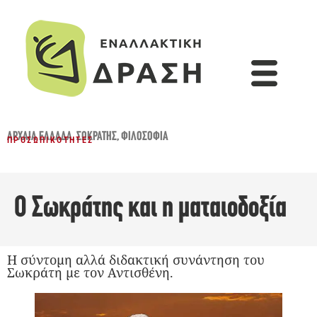
ΑΡΧΑΊΑ ΕΛΛΆΔΑ
,
ΣΩΚΡΆΤΗΣ
,
ΦΙΛΟΣΟΦΊΑ
ΠΡΟΣΩΠΙΚΌΤΗΤΕΣ
Ο Σωκράτης και η ματαιοδοξία
Η σύντομη αλλά διδακτική συνάντηση του
Σωκράτη με τον Αντισθένη.