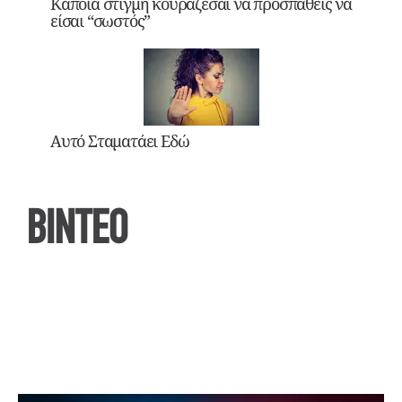
Κάποια στιγμή κουράζεσαι να προσπαθείς να
είσαι “σωστός”
Αυτό Σταματάει Εδώ
ΒΙΝΤΕΟ