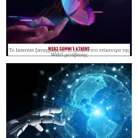
WEB3 SUMMIT ATHENS
Το Internet ξαναγράφεται. Η Ελλάδα στο επίκεντρο της
Web3 μετάβασης