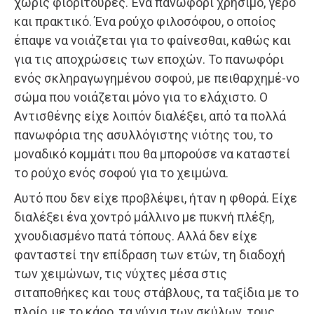
χωρίς φιοριτούρες. Ένα πανωφόρι χρήσιμο, γερό
και πρακτικό. Ένα ρούχο φιλοσόφου, ο οποίος
έπαψε να νοιάζεται για το φαίνεσθαι, καθώς και
για τις αποχρώσεις των εποχών. Το πανωφόρι
ενός σκληραγωγημένου σοφού, με πειθαρχημέ-νο
σώμα που νοιάζεται μόνο για το ελάχιστο. Ο
Αντισθένης είχε λοιπόν διαλέξει, από τα πολλά
πανωφόρια της ασυλλόγιστης νιότης του, το
μοναδικό κομμάτι που θα μπορούσε να καταστεί
το ρούχο ενός σοφού για το χειμώνα.
Αυτό που δεν είχε προβλέψει, ήταν η φθορά. Είχε
διαλέξει ένα χοντρό μάλλινο με πυκνή πλέξη,
χνουδιασμένο πατά τόπους. Αλλά δεν είχε
φανταστεί την επίδραση των ετών, τη διαδοχή
των χειμώνων, τις νύχτες μέσα στις
σιταποθήκες και τους στάβλους, τα ταξίδια με το
πλοίο, με το κάρο, τα νύχια των σκύλων, τους