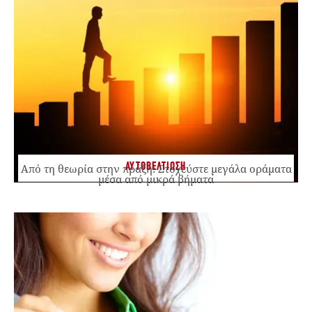
ΑΥΤΟΒΕΛΤΙΩΣΗ
Από τη θεωρία στην πράξη: Στοχεύστε μεγάλα οράματα
μέσα από μικρά βήματα