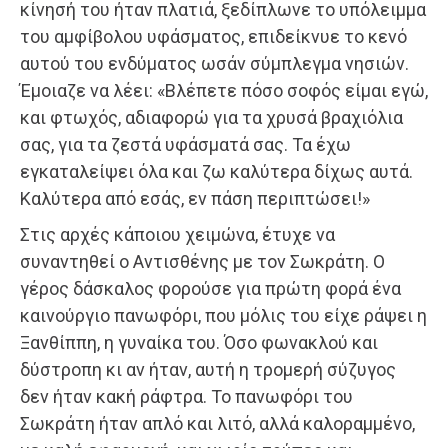
κίνησή του ήταν πλατιά, ξεδίπλωνε το υπόλειμμα
του αμφίβολου υφάσματος, επιδείκνυε το κενό
αυτού του ενδύματος ωσάν σύμπλεγμα νησιών.
Έμοιαζε να λέει: «Βλέπετε πόσο σοφός είμαι εγώ,
και φτωχός, αδιαφορώ για τα χρυσά βραχιόλια
σας, για τα ζεστά υφάσματά σας. Τα έχω
εγκαταλείψει όλα και ζω καλύτερα δίχως αυτά.
Καλύτερα από εσάς, εν πάση περιπτώσει!»
Στις αρχές κάποιου χειμώνα, έτυχε να
συναντηθεί ο Αντισθένης με τον Σωκράτη. Ο
γέρος δάσκαλος φορούσε για πρώτη φορά ένα
καινούργιο πανωφόρι, που μόλις του είχε ράψει η
Ξανθίππη, η γυναίκα του. Όσο φωνακλού και
δύστροπη κι αν ήταν, αυτή η τρομερή σύζυγος
δεν ήταν κακή ράφτρα. Το πανωφόρι του
Σωκράτη ήταν απλό και λιτό, αλλά καλοραμμένο,