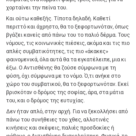
χορταίνει την πείνα του.
Και ούτω καθεξής. Τίποτα δηλαδή. Καθετί
περιττό και άχρηστο, θα το ξεφορτωνόταν, όπως
βγάζει κανείς από πάνω του το παλιό δέρμα. Τους
νόμους, τις κοινωνικές πιέσεις, ακόμα και τις πιο
απλές συμβατικότητες, τις πιο «άκακες»
φαινομενικά, όλα αυτά θα τα εγκατέλειπε, μια κι
έξω. Ο Αντισθένης θα ζούσε σύμφωνα με τη
φύση, όχι σύμφωνα με το νόμο. Ό,τι ανήκε στο
χώρο του συμβατικού, θα το ξεφορτωνόταν. Εκεί
βρισκόταν ο δρόμος της σοφίας, άρα, στα μάτια
του, και ο δρόμος της ευτυχίας.
Δεν ήταν απλό, στην αρχή. Για να ξεκολλήσει από
πάνω του συνήθειες του χθες, αλλοτινές
κινήσεις και σκέψεις, παλιές προσδοκίες ή
φόβους, ο Αντισθένης δυσκολεύτηκε. Φυσικά, το