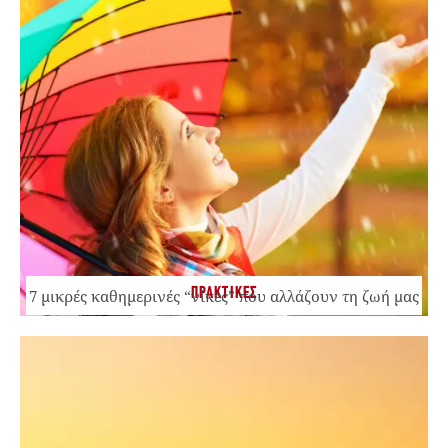
ΠΡΑΚΤΙΚΕΣ
7 μικρές καθημερινές “νίκες” που αλλάζουν τη ζωή μας