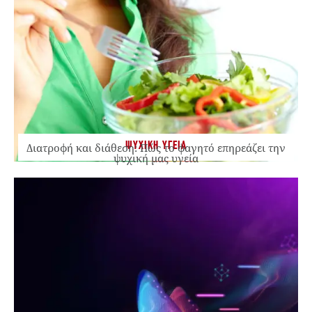
ΨΥΧΙΚΗ ΥΓΕΙΑ
Διατροφή και διάθεση: Πώς το φαγητό επηρεάζει την
ψυχική μας υγεία