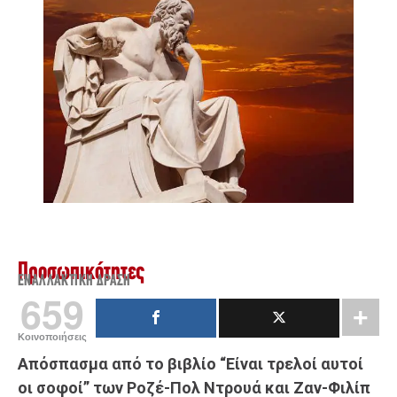
Προσωπικότητες
ΕΝΑΛΛΑΚΤΙΚΉ ΔΡΆΣΗ
659
Κοινοποιήσεις
Απόσπασμα από το βιβλίο “Είναι τρελοί αυτοί
οι σοφοί” των Ροζέ-Πολ Ντρουά και Ζαν-Φιλίπ