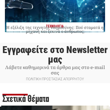
ΤΕΧΝΟΛΟΓΙΑ
Η εξέλιξη της τεχνητής νοημοσύνης: Πού σταματά η
μηχανή και ξεκινά ο άνθρωπος;
Εγγραφείτε στο Newsletter
μας
Λάβετε καθημερινά τα άρθρα μας στο e-mail
σας
ΠΟΛΙΤΙΚΗ ΠΡΟΣΤΑΣΙΑΣ ΑΠΟΡΡΗΤΟΥ
Σχετικά Θέματα