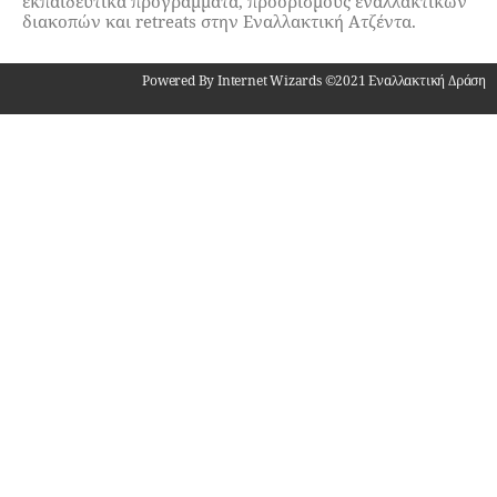
εκπαιδευτικά προγράμματα, προορισμούς εναλλακτικών
διακοπών και retreats στην Εναλλακτική Ατζέντα.
Powered By Internet Wizards ©2021 Εναλλακτική Δράση