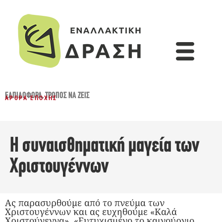
ΕΛΠΙΔΟΦΌΡΑ
,
ΤΡΌΠΟΣ ΝΑ ΖΕΙΣ
ΆΡΘΡΑ ΕΠΟΧΉΣ
Η συναισθηματική μαγεία των
Χριστουγέννων
Ας παρασυρθούμε από το πνεύμα των
Χριστουγέννων και ας ευχηθούμε «Καλά
Χριστούγεννα», «Ευτυχισμένο το καινούργιο