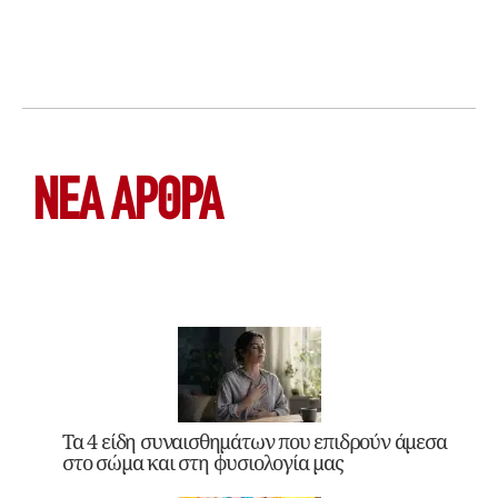
ΝΕΑ ΆΡΘΡΑ
Τα 4 είδη συναισθημάτων που επιδρούν άμεσα
στο σώμα και στη φυσιολογία μας