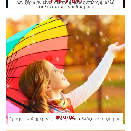
ΤΡΟΦΗ ΓΙΑ ΣΚΕΨΗ
Δεν ξέρω αν είναι σωστή ή λάθος επιλογή, αλλά
τουλάχιστον είναι δική μου
ΠΡΑΚΤΙΚΕΣ
7 μικρές καθημερινές “νίκες” που αλλάζουν τη ζωή μας