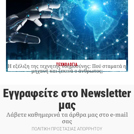
ΤΕΧΝΟΛΟΓΙΑ
Η εξέλιξη της τεχνητής νοημοσύνης: Πού σταματά η
μηχανή και ξεκινά ο άνθρωπος;
Εγγραφείτε στο Newsletter
μας
Λάβετε καθημερινά τα άρθρα μας στο e-mail
σας
ΠΟΛΙΤΙΚΗ ΠΡΟΣΤΑΣΙΑΣ ΑΠΟΡΡΗΤΟΥ