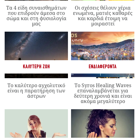
Τα 4 είδη συναισθημάτων
Οι σχέσεις θέλουν χέρια
που επιδρούν άμεσα στο
ενωμένα, ματιές καθαρές
σώμα και στη φυσιολογία
και καρδιά έτοιμη να
μας
μοιραστεί
ΚΑΛΎΤΕΡΗ ΖΩΉ
ΕΝΔΙΑΦΈΡΟΝΤΑ
Το καλύτερο αγχολυτικό
Το Syros Healing Waves
είναι η παρατήρηση των
επαναλαμβάνεται για
άστρων
δεύτερη χρονιά και είναι
ακόμα μεγαλύτερο