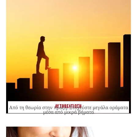
ΑΥΤΟΒΕΛΤΙΩΣΗ
Από τη θεωρία στην πράξη: Στοχεύστε μεγάλα οράματα
μέσα από μικρά βήματα