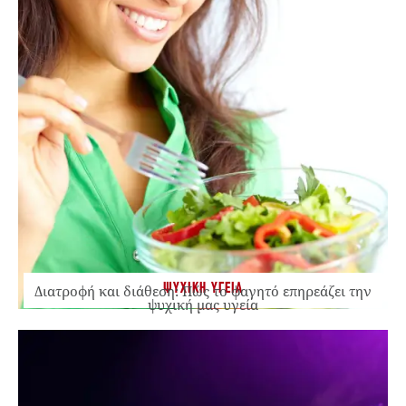
ΨΥΧΙΚΗ ΥΓΕΙΑ
Διατροφή και διάθεση: Πώς το φαγητό επηρεάζει την
ψυχική μας υγεία