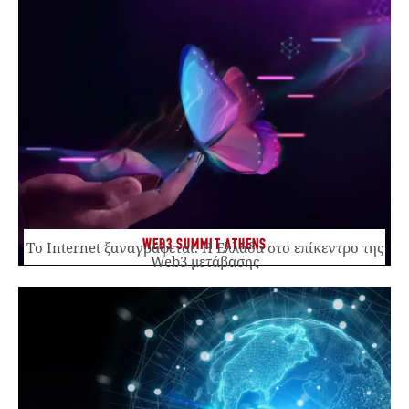
WEB3 SUMMIT ATHENS
Το Internet ξαναγράφεται. Η Ελλάδα στο επίκεντρο της
Web3 μετάβασης