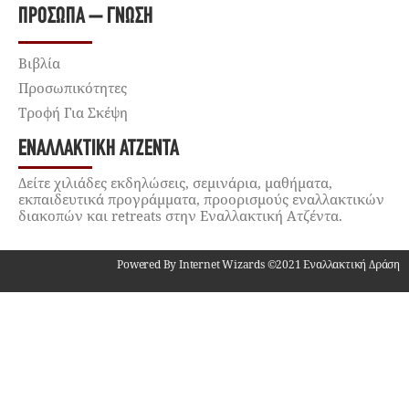
ΠΡΌΣΩΠΑ – ΓΝΏΣΗ
Βιβλία
Προσωπικότητες
Τροφή Για Σκέψη
ΕΝΑΛΛΑΚΤΙΚΉ ΑΤΖΈΝΤΑ
Δείτε χιλιάδες εκδηλώσεις, σεμινάρια, μαθήματα,
εκπαιδευτικά προγράμματα, προορισμούς εναλλακτικών
διακοπών και retreats στην Εναλλακτική Ατζέντα.
Powered By Internet Wizards ©2021 Εναλλακτική Δράση