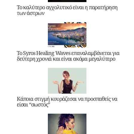
Το καλύτερο αγχολυτικό είναι η παρατήρηση
των άστρων
Το Syros Healing Waves επαναλαμβάνεται για
δεύτερη χρονιά και είναι ακόμα μεγαλύτερο
Κάποια στιγμή κουράζεσαι να προσπαθείς να
είσαι “σωστός”