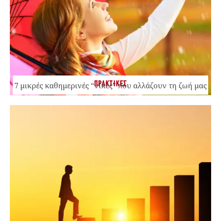
ΠΡΑΚΤΙΚΕΣ
7 μικρές καθημερινές “νίκες” που αλλάζουν τη ζωή μας