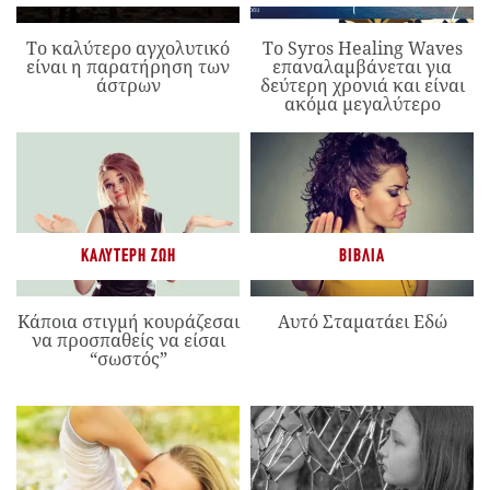
Το καλύτερο αγχολυτικό
Το Syros Healing Waves
είναι η παρατήρηση των
επαναλαμβάνεται για
άστρων
δεύτερη χρονιά και είναι
ακόμα μεγαλύτερο
ΚΑΛΎΤΕΡΗ ΖΩΉ
ΒΙΒΛΊΑ
Κάποια στιγμή κουράζεσαι
Αυτό Σταματάει Εδώ
να προσπαθείς να είσαι
“σωστός”