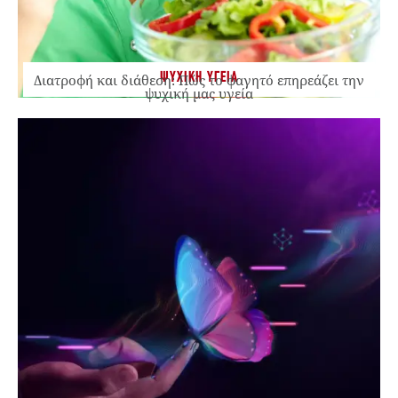
ΨΥΧΙΚΗ ΥΓΕΙΑ
Διατροφή και διάθεση: Πώς το φαγητό επηρεάζει την
ψυχική μας υγεία