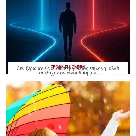
ΤΡΟΦΗ ΓΙΑ ΣΚΕΨΗ
Δεν ξέρω αν είναι σωστή ή λάθος επιλογή, αλλά
τουλάχιστον είναι δική μου