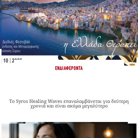
ΕΝΔΙΑΦΈΡΟΝΤΑ
Το Syros Healing Waves επαναλαμβάνεται για δεύτερη
χρονιά και είναι ακόμα μεγαλύτερο