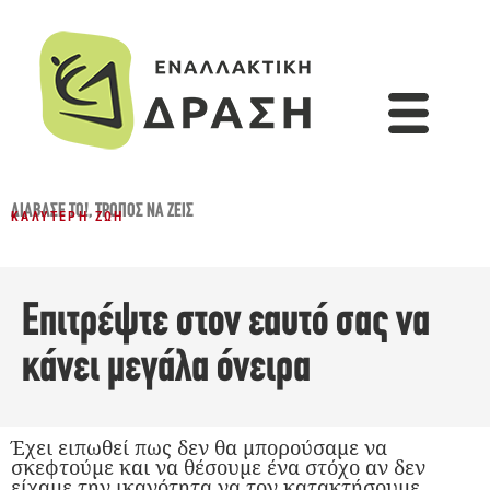
ΔΙΆΒΑΣΈ ΤΟ!
,
ΤΡΌΠΟΣ ΝΑ ΖΕΙΣ
ΚΑΛΎΤΕΡΗ ΖΩΉ
Επιτρέψτε στον εαυτό σας να
κάνει μεγάλα όνειρα
Έχει ειπωθεί πως δεν θα μπορούσαμε να
σκεφτούμε και να θέσουμε ένα στόχο αν δεν
είχαμε την ικανότητα να τον κατακτήσουμε.