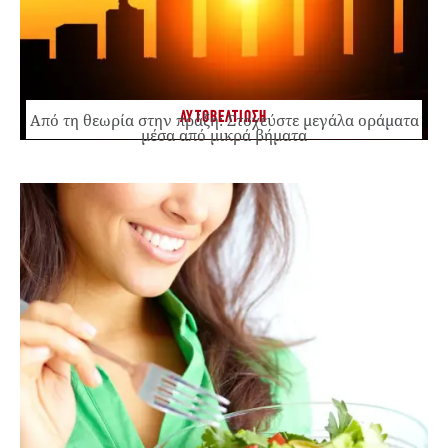
ΑΥΤΟΒΕΛΤΙΩΣΗ
Από τη θεωρία στην πράξη: Στοχεύστε μεγάλα οράματα
μέσα από μικρά βήματα