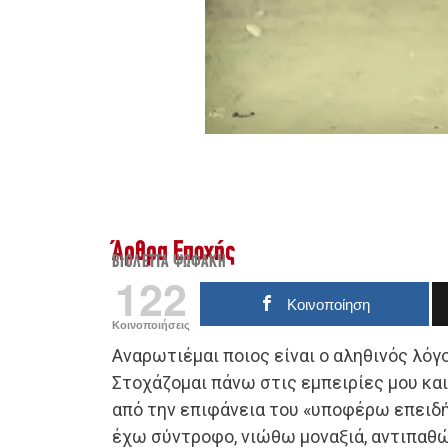
Άρθρα Εποχής
ΒΙΟΛΈΤΤΑ ΨΩΦΆΚΗ
122
Κοινοποίηση
Κοινοποιήσεις
Αναρωτιέμαι ποιος είναι ο αληθινός λό
Στοχάζομαι πάνω στις εμπειρίες μου κ
από την επιφάνεια του «υποφέρω επειδή
έχω σύντροφο, νιώθω μοναξιά, αντιπαθώ