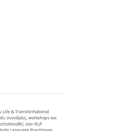
 Life & Transformational
κές συνεδρίες, workshops και
πιστοποιηθεί, σαν NLP
 Body Language Practitioner