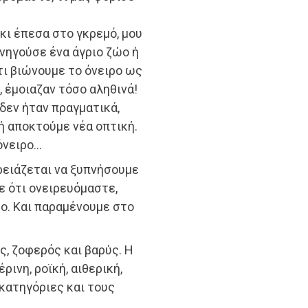
κι έπεσα στο γκρεμό, μου
υνηγούσε ένα άγριο ζώο ή
τι βιώνουμε το όνειρο ως
, έμοιαζαν τόσο αληθινά!
δεν ήταν πραγματικά,
 αποκτούμε νέα οπτική.
όνειρο…
χρειάζεται να ξυπνήσουμε
ε ότι ονειρευόμαστε,
ο. Και παραμένουμε στο
ς, ζοφερός και βαρύς. Η
ρινη, ροϊκή, αιθερική,
 κατηγόριες και τους