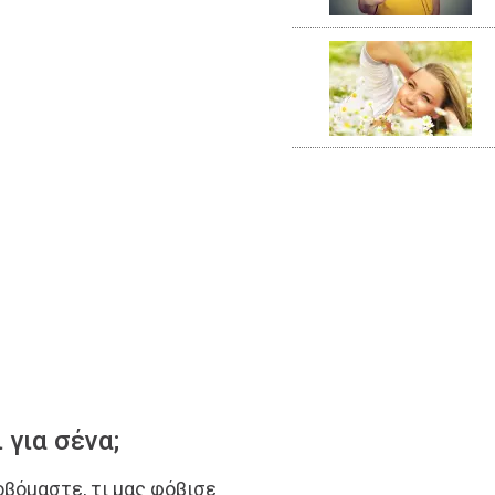
 για σένα;
οβόμαστε, τι μας φόβισε